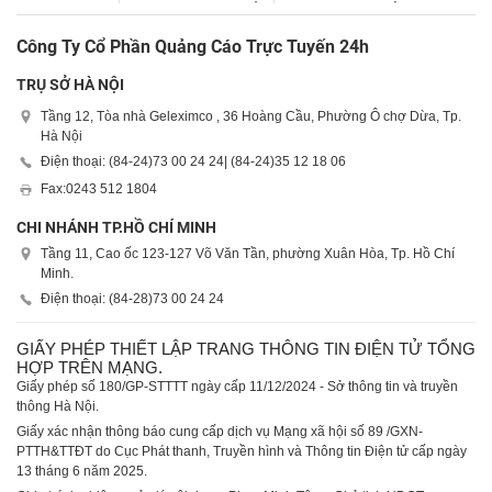
Công Ty Cổ Phần Quảng Cáo Trực Tuyến 24h
TRỤ SỞ HÀ NỘI
Tầng 12, Tòa nhà Geleximco , 36 Hoàng Cầu, Phường Ô chợ Dừa, Tp.
Hà Nội
Điện thoại: (84-24)
73 00 24 24
| (84-24)
35 12 18 06
Fax:
0243 512 1804
CHI NHÁNH TP.HỒ CHÍ MINH
Tầng 11, Cao ốc 123-127 Võ Văn Tần, phường Xuân Hòa, Tp. Hồ Chí
Minh.
Điện thoại: (84-28)
73 00 24 24
GIẤY PHÉP THIẾT LẬP TRANG THÔNG TIN ĐIỆN TỬ TỔNG
HỢP TRÊN MẠNG.
Giấy phép số 180/GP-STTTT ngày cấp 11/12/2024 - Sở thông tin và truyền
thông Hà Nội.
Giấy xác nhận thông báo cung cấp dịch vụ Mạng xã hội số 89 /GXN-
PTTH&TTĐT do Cục Phát thanh, Truyền hình và Thông tin Điện tử cấp ngày
13 tháng 6 năm 2025.