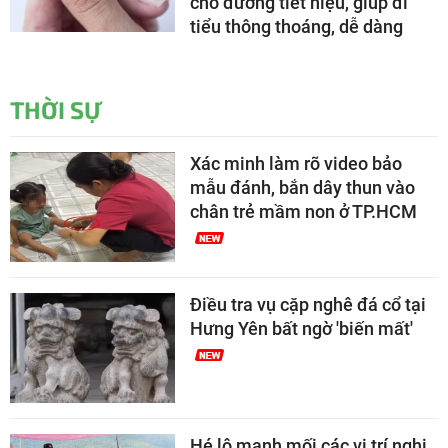
cho đường tiết niệu, giúp đi
tiểu thông thoáng, dễ dàng
THỜI SỰ
Xác minh làm rõ video bảo
mẫu đánh, bắn dây thun vào
chân trẻ mầm non ở TP.HCM
Điều tra vụ cặp nghê đá cổ tại
Hưng Yên bất ngờ 'biến mất'
Hé lộ manh mối các vị trí nghi