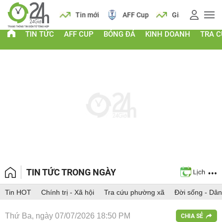
 vàng
Lịch
Tin mới
AFF Cup
Giá vàng
TIN TỨC
AFF CUP
BÓNG ĐÁ
KINH DOANH
TRA 
TIN TỨC TRONG NGÀY
Tin HOT
Chính trị - Xã hội
Tra cứu phường xã
Đời sống - Dân
Thứ Ba, ngày 07/07/2026 18:50 PM
CHIA SẺ