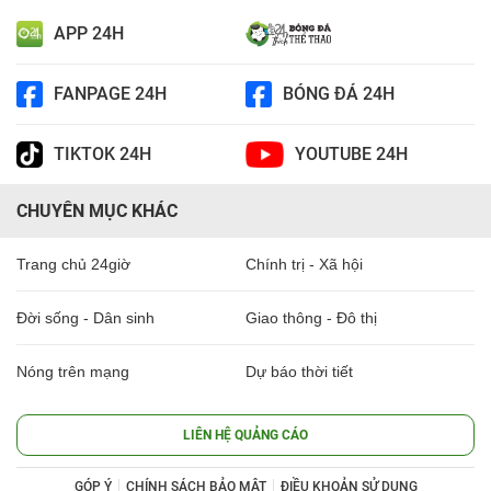
APP 24H
FANPAGE 24H
BÓNG ĐÁ 24H
TIKTOK 24H
YOUTUBE 24H
CHUYÊN MỤC KHÁC
Trang chủ 24giờ
Chính trị - Xã hội
Đời sống - Dân sinh
Giao thông - Đô thị
Nóng trên mạng
Dự báo thời tiết
LIÊN HỆ QUẢNG CÁO
GÓP Ý
CHÍNH SÁCH BẢO MẬT
ĐIỀU KHOẢN SỬ DỤNG