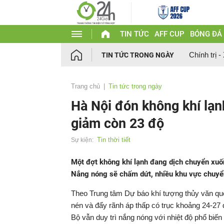
TIN TỨC
AFF CUP
BÓNG ĐÁ
Chính trị -
TIN TỨC TRONG NGÀY
Trang chủ
Tin tức trong ngày
Hà Nội đón không khí lạnh
giảm còn 23 độ
Tin thời tiết
Sự kiện:
Một đợt không khí lạnh đang dịch chuyển xuố
Nắng nóng sẽ chấm dứt, nhiều khu vực chuyể
Theo Trung tâm Dự báo khí tượng thủy văn quố
nén và đẩy rãnh áp thấp có trục khoảng 24-27
Bộ vẫn duy trì nắng nóng với nhiệt độ phổ biến 