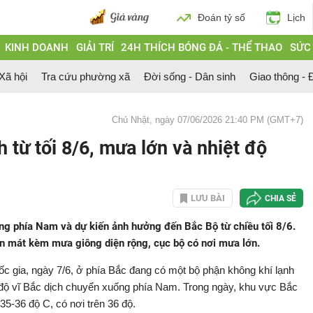
Đoán tỷ số
Lịch
KINH DOANH
GIẢI TRÍ
24H THÍCH BÓNG ĐÁ - THỂ THAO
SỨC
 Xã hội
Tra cứu phường xã
Đời sống - Dân sinh
Giao thông - Đ
Chủ Nhật, ngày 07/06/2026 21:40 PM (GMT+7)
 từ tối 8/6, mưa lớn và nhiệt độ
LƯU BÀI
CHIA SẺ
ng phía Nam và dự kiến ảnh hưởng đến Bắc Bộ từ chiều tối 8/6.
n mát kèm mưa giông diện rộng, cục bộ có nơi mưa lớn.
c gia, ngày 7/6, ở phía Bắc đang có một bộ phận không khí lạnh
 độ vĩ Bắc dịch chuyển xuống phía Nam. Trong ngày, khu vực Bắc
35-36 độ C, có nơi trên 36 độ.