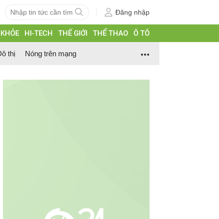
Đăng nhập
 KHỎE
HI-TECH
THẾ GIỚI
THỂ THAO
Ô TÔ
ô thị
Nóng trên mạng