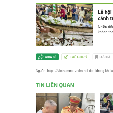
Lễ hội 
cảnh t
Nhiều tiể
khách th
GỬI GÓP Ý
LƯU BÀI
CHIA SẺ
Nguồn: https://vietnamnet.vn/ha-noi-don-khong-khi-lan
TIN LIÊN QUAN