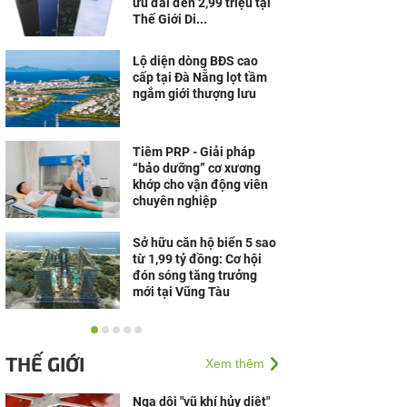
ưu đãi đến 2,99 triệu tại
Thế Giới Di...
Lộ diện dòng BĐS cao
cấp tại Đà Nẵng lọt tầm
ngắm giới thượng lưu
Tiêm PRP - Giải pháp
“bảo dưỡng” cơ xương
khớp cho vận động viên
chuyên nghiệp
Sở hữu căn hộ biển 5 sao
từ 1,99 tỷ đồng: Cơ hội
đón sóng tăng trưởng
mới tại Vũng Tàu
Doanh nghiệp cần gì để
vững vàng trước biến
THẾ GIỚI
Xem thêm
động?
Nga dội "vũ khí hủy diệt"