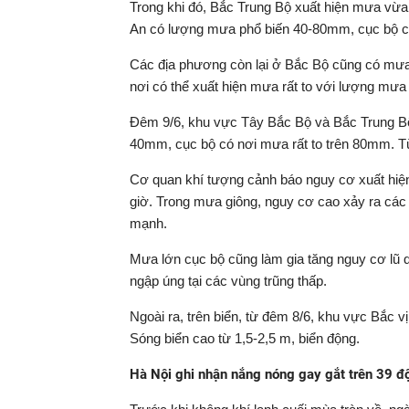
Trong khi đó, Bắc Trung Bộ xuất hiện mưa vừa
An có lượng mưa phổ biến 40-80mm, cục bộ có
Các địa phương còn lại ở Bắc Bộ cũng có mưa 
nơi có thể xuất hiện mưa rất to với lượng mư
Đêm 9/6, khu vực Tây Bắc Bộ và Bắc Trung B
40mm, cục bộ có nơi mưa rất to trên 80mm. T
Cơ quan khí tượng cảnh báo nguy cơ xuất hiệ
giờ. Trong mưa giông, nguy cơ cao xảy ra các h
mạnh.
Mưa lớn cục bộ cũng làm gia tăng nguy cơ lũ q
ngập úng tại các vùng trũng thấp.
Ngoài ra, trên biển, từ đêm 8/6, khu vực Bắc v
Sóng biển cao từ 1,5-2,5 m, biển động.
Hà Nội ghi nhận nắng nóng gay gắt trên 39 đ