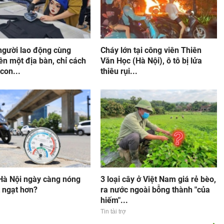
người lao động cùng
Cháy lớn tại công viên Thiên
ên một địa bàn, chỉ cách
Văn Học (Hà Nội), ô tô bị lửa
con...
thiêu rụi...
 Hà Nội ngày càng nóng
3 loại cây ở Việt Nam giá rẻ bèo,
t ngạt hơn?
ra nước ngoài bỗng thành "của
hiếm"...
Tin tài trợ