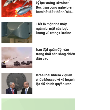
kỷ lục xuống Ukraine:
Bóc trần công nghệ biến
bom hết đát thành "sát
thủ" không thể cản phá
Tiết lộ một nhà máy
ngầm bí mật của Lực
lượng vũ trang Ukraine
Iran đặt quân đội vào
trạng thái sẵn sàng chiến
đấu cao
Israel bãi nhiệm 2 quan
chức Mossad vì kế hoạch
lật đổ chính quyền Iran