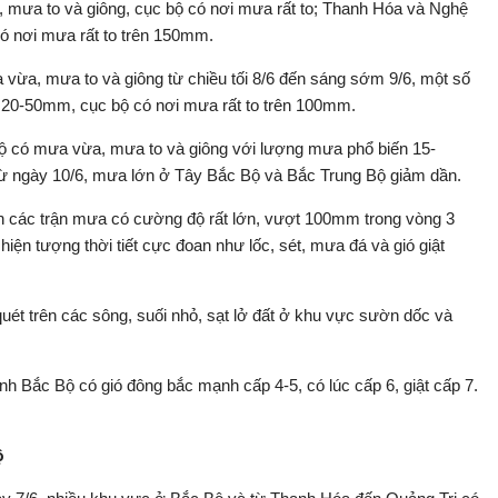
, mưa to và giông, cục bộ có nơi mưa rất to; Thanh Hóa và Nghệ
 nơi mưa rất to trên 150mm.
vừa, mưa to và giông từ chiều tối 8/6 đến sáng sớm 9/6, một số
a 20-50mm, cục bộ có nơi mưa rất to trên 100mm.
ộ có mưa vừa, mưa to và giông với lượng mưa phổ biến 15-
ừ ngày 10/6, mưa lớn ở Tây Bắc Bộ và Bắc Trung Bộ giảm dần.
n các trận mưa có cường độ rất lớn, vượt 100mm trong vòng 3
iện tượng thời tiết cực đoan như lốc, sét, mưa đá và gió giật
uét trên các sông, suối nhỏ, sạt lở đất ở khu vực sườn dốc và
ịnh Bắc Bộ có gió đông bắc mạnh cấp 4-5, có lúc cấp 6, giật cấp 7.
ộ