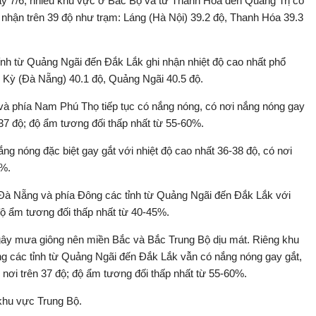
gày 7/6, nhiều khu vực ở Bắc Bộ và từ Thanh Hóa đến Quảng Trị có
i nhận trên 39 độ như trạm: Láng (Hà Nội) 39.2 độ, Thanh Hóa 39.3
nh từ Quảng Ngãi đến Đắk Lắk ghi nhận nhiệt độ cao nhất phổ
m Kỳ (Đà Nẵng) 40.1 độ, Quảng Ngãi 40.5 độ.
và phía Nam Phú Thọ tiếp tục có nắng nóng, có nơi nắng nóng gay
n 37 độ; độ ẩm tương đối thấp nhất từ 55-60%.
g nóng đặc biệt gay gắt với nhiệt độ cao nhất 36-38 độ, có nơi
0%.
Đà Nẵng và phía Đông các tỉnh từ Quảng Ngãi đến Đắk Lắk với
 độ ẩm tương đối thấp nhất từ 40-45%.
 gây mưa giông nên miền Bắc và Bắc Trung Bộ dịu mát. Riêng khu
g các tỉnh từ Quảng Ngãi đến Đắk Lắk vẫn có nắng nóng gay gắt,
 nơi trên 37 độ; độ ẩm tương đối thấp nhất từ 55-60%.
 khu vực Trung Bộ.