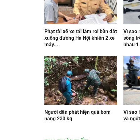
Phạt tài xế xe tải làm rơi bùn đất
Vì sao 
xuống đường Hà Nội khiến 2 xe
sống tr
máy...
nhau 1 
Người dân phát hiện quả bom
Vì sao
nặng 230 kg
và ngộ