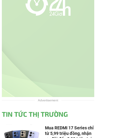
Advertisement
TIN TỨC THỊ TRƯỜNG
Mua REDMI 17 Series chỉ
từ 5,99 triệu đồng, nhận