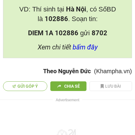
VD: Thí sinh tại
Hà Nội
, có SốBD
là
102886
. Soạn tin:
DIEM 1A 102886
gửi
8702
Xem chi tiết
bấm đây
Theo Nguyễn Đức
(Khampha.vn)
GỬI GÓP Ý
CHIA SẺ
LƯU BÀI