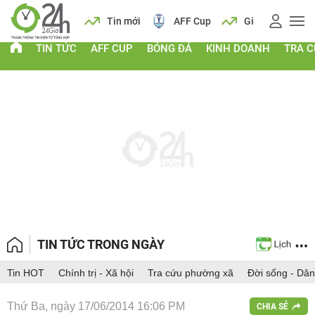
 vàng
Lịch
Tin mới
AFF Cup
Giá vàng
TIN TỨC
AFF CUP
BÓNG ĐÁ
KINH DOANH
TRA 
TIN TỨC TRONG NGÀY
Tin HOT
Chính trị - Xã hội
Tra cứu phường xã
Đời sống - Dân
Thứ Ba, ngày 17/06/2014 16:06 PM
CHIA SẺ