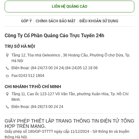
LIÊN HỆ QUẢNG CÁO
GÓP Ý
CHÍNH SÁCH BẢO MẬT
ĐIỀU KHOẢN SỬ DỤNG
Công Ty Cổ Phần Quảng Cáo Trực Tuyến 24h
TRỤ SỞ HÀ NỘI
Tầng 12, Tòa nhà Geleximco , 36 Hoàng Cầu, Phường Ô chợ Dừa, Tp.
Hà Nội
Điện thoại: (84-24)
73 00 24 24
| (84-24)
35 12 18 06
Fax:
0243 512 1804
CHI NHÁNH TP.HỒ CHÍ MINH
Tầng 11, Cao ốc 123-127 Võ Văn Tần, phường Xuân Hòa, Tp. Hồ Chí
Minh.
Điện thoại: (84-28)
73 00 24 24
GIẤY PHÉP THIẾT LẬP TRANG THÔNG TIN ĐIỆN TỬ TỔNG
HỢP TRÊN MẠNG.
Giấy phép số 180/GP-STTTT ngày cấp 11/12/2024 - Sở thông tin và truyền
thông Hà Nội.