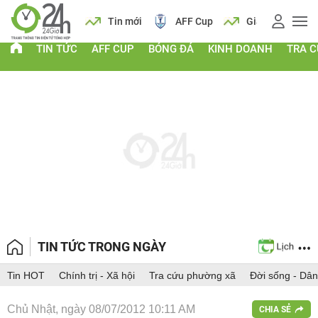
 vàng
Lịch
Tin mới
AFF Cup
Giá vàng
TIN TỨC
AFF CUP
BÓNG ĐÁ
KINH DOANH
TRA 
TIN TỨC TRONG NGÀY
Tin HOT
Chính trị - Xã hội
Tra cứu phường xã
Đời sống - Dân
Chủ Nhật, ngày 08/07/2012 10:11 AM
CHIA SẺ