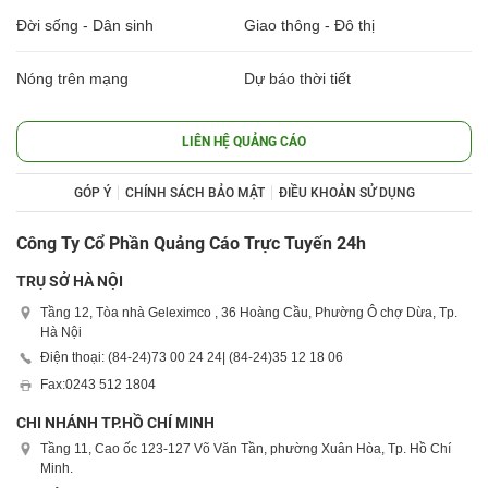
Đời sống - Dân sinh
Giao thông - Đô thị
Nóng trên mạng
Dự báo thời tiết
LIÊN HỆ QUẢNG CÁO
GÓP Ý
CHÍNH SÁCH BẢO MẬT
ĐIỀU KHOẢN SỬ DỤNG
Công Ty Cổ Phần Quảng Cáo Trực Tuyến 24h
TRỤ SỞ HÀ NỘI
Tầng 12, Tòa nhà Geleximco , 36 Hoàng Cầu, Phường Ô chợ Dừa, Tp.
Hà Nội
Điện thoại: (84-24)
73 00 24 24
| (84-24)
35 12 18 06
Fax:
0243 512 1804
CHI NHÁNH TP.HỒ CHÍ MINH
Tầng 11, Cao ốc 123-127 Võ Văn Tần, phường Xuân Hòa, Tp. Hồ Chí
Minh.