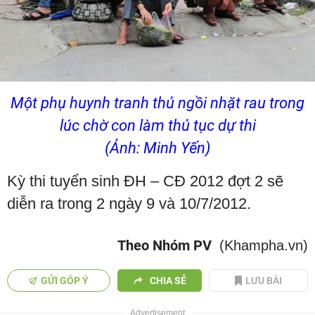
Một phụ huynh tranh thủ ngồi nhặt rau trong
lúc chờ con làm thủ tục dự thi
(Ảnh: Minh Yến)
Kỳ thi tuyển sinh ĐH – CĐ 2012 đợt 2 sẽ
diễn ra trong 2 ngày 9 và 10/7/2012.
Theo Nhóm PV
(Khampha.vn)
GỬI GÓP Ý
CHIA SẺ
LƯU BÀI