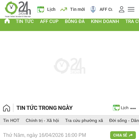
Giá vàng
Lịch
Tin mới
AFF Cup
Giá v
TIN TỨC
AFF CUP
BÓNG ĐÁ
KINH DOANH
TRA 
TIN TỨC TRONG NGÀY
Tin HOT
Chính trị - Xã hội
Tra cứu phường xã
Đời sống - Dân
Thứ Năm, ngày 16/04/2026 16:00 PM
CHIA SẺ