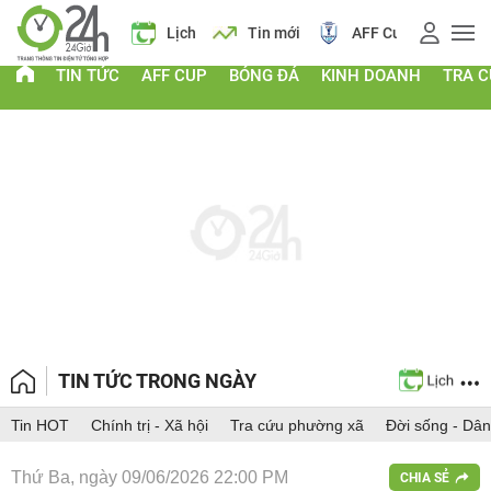
Giá vàng
Lịch
Tin mới
AFF Cup
Giá
TIN TỨC
AFF CUP
BÓNG ĐÁ
KINH DOANH
TRA 
TIN TỨC TRONG NGÀY
Tin HOT
Chính trị - Xã hội
Tra cứu phường xã
Đời sống - Dân
Thứ Ba, ngày 09/06/2026 22:00 PM
CHIA SẺ