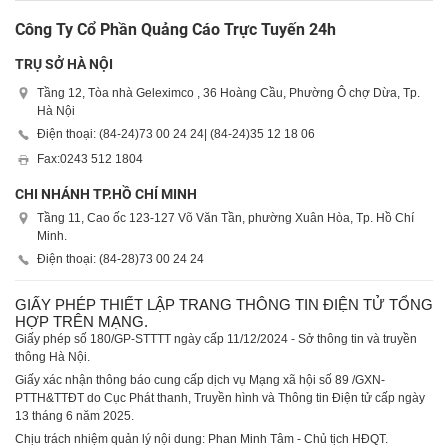
Công Ty Cổ Phần Quảng Cáo Trực Tuyến 24h
TRỤ SỞ HÀ NỘI
Tầng 12, Tòa nhà Geleximco , 36 Hoàng Cầu, Phường Ô chợ Dừa, Tp.
Hà Nội
Điện thoại: (84-24)
73 00 24 24
| (84-24)
35 12 18 06
Fax:
0243 512 1804
CHI NHÁNH TP.HỒ CHÍ MINH
Tầng 11, Cao ốc 123-127 Võ Văn Tần, phường Xuân Hòa, Tp. Hồ Chí
Minh.
Điện thoại: (84-28)
73 00 24 24
GIẤY PHÉP THIẾT LẬP TRANG THÔNG TIN ĐIỆN TỬ TỔNG
HỢP TRÊN MẠNG.
Giấy phép số 180/GP-STTTT ngày cấp 11/12/2024 - Sở thông tin và truyền
thông Hà Nội.
Giấy xác nhận thông báo cung cấp dịch vụ Mạng xã hội số 89 /GXN-
PTTH&TTĐT do Cục Phát thanh, Truyền hình và Thông tin Điện tử cấp ngày
13 tháng 6 năm 2025.
Chịu trách nhiệm quản lý nội dung: Phan Minh Tâm - Chủ tịch HĐQT.