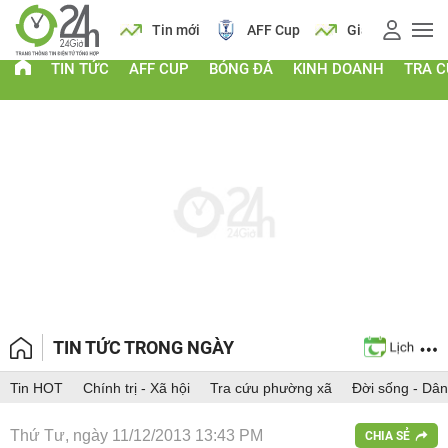
 vàng
Lịch
Tin mới
AFF Cup
Giá vàng
TIN TỨC
AFF CUP
BÓNG ĐÁ
KINH DOANH
TRA 
TIN TỨC TRONG NGÀY
Tin HOT
Chính trị - Xã hội
Tra cứu phường xã
Đời sống - Dân
Thứ Tư, ngày 11/12/2013 13:43 PM
CHIA SẺ