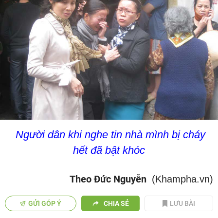
Người dân khi nghe tin nhà mình bị cháy
hết đã bật khóc
Theo Đức Nguyễn
(Khampha.vn)
GỬI GÓP Ý
CHIA SẺ
LƯU BÀI