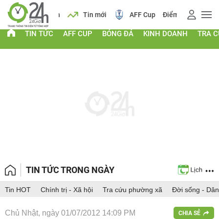
 vàng
Lịch
Tin mới
AFF Cup
Điểm chuẩn 2026
TIN TỨC
AFF CUP
BÓNG ĐÁ
KINH DOANH
TRA 
TIN TỨC TRONG NGÀY
Tin HOT
Chính trị - Xã hội
Tra cứu phường xã
Đời sống - Dân
Chủ Nhật, ngày 01/07/2012 14:09 PM
CHIA SẺ