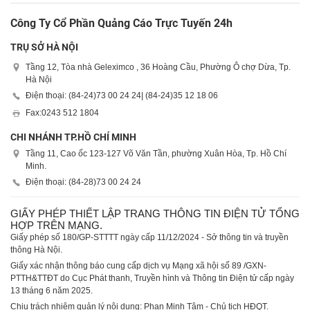
Công Ty Cổ Phần Quảng Cáo Trực Tuyến 24h
TRỤ SỞ HÀ NỘI
Tầng 12, Tòa nhà Geleximco , 36 Hoàng Cầu, Phường Ô chợ Dừa, Tp.
Hà Nội
Điện thoại: (84-24)
73 00 24 24
| (84-24)
35 12 18 06
Fax:
0243 512 1804
CHI NHÁNH TP.HỒ CHÍ MINH
Tầng 11, Cao ốc 123-127 Võ Văn Tần, phường Xuân Hòa, Tp. Hồ Chí
Minh.
Điện thoại: (84-28)
73 00 24 24
GIẤY PHÉP THIẾT LẬP TRANG THÔNG TIN ĐIỆN TỬ TỔNG
HỢP TRÊN MẠNG.
Giấy phép số 180/GP-STTTT ngày cấp 11/12/2024 - Sở thông tin và truyền
thông Hà Nội.
Giấy xác nhận thông báo cung cấp dịch vụ Mạng xã hội số 89 /GXN-
PTTH&TTĐT do Cục Phát thanh, Truyền hình và Thông tin Điện tử cấp ngày
13 tháng 6 năm 2025.
Chịu trách nhiệm quản lý nội dung: Phan Minh Tâm - Chủ tịch HĐQT.