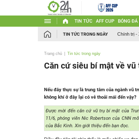
TIN TỨC
AFF CUP
BÓNG ĐÁ
Chính trị -
TIN TỨC TRONG NGÀY
Trang chủ
Tin tức trong ngày
Căn cứ siêu bí mật về vũ
Nếu đây thực sự là trung tâm của ngành vũ tr
không khí ở đây lại có vẻ thoải mái đến vậy?
Được mời đến căn cứ vũ trụ bí mật của Tru
11/6, phóng viên Nic Robertson của CNN mô
của Bắc Kinh. Xin giới thiệu đến bạn đọc.