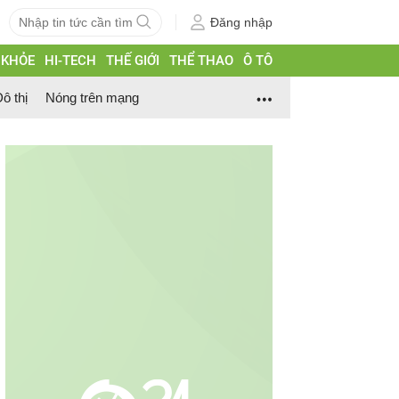
Đăng nhập
 KHỎE
HI-TECH
THẾ GIỚI
THỂ THAO
Ô TÔ
ô thị
Nóng trên mạng