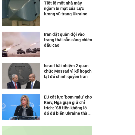
Tiết lộ một nhà máy
ngầm bí mật của Lực
lượng vũ trang Ukraine
Iran đặt quân đội vào
trạng thái sẵn sàng chiến
đấu cao
Israel bãi nhiệm 2 quan
chức Mossad vì kế hoạch
lật đổ chính quyền Iran
EU cật lực "bơm máu" cho
Kiev, Nga giận giữ chỉ
trích: "Số tiền khổng lồ
đó đủ biến Ukraine thành
Dubai của châu Âu"