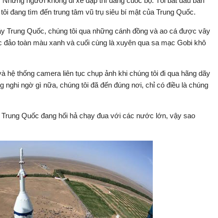
p. Những người không đi xe đạp thì đang cuốc bộ. Tôi bắt đầu băn
ôi đang tìm đến trung tâm vũ trụ siêu bí mật của Trung Quốc.
tây Trung Quốc, chúng tôi qua những cánh đồng và ao cá được vây
c đảo toàn màu xanh và cuối cùng là xuyên qua sa mạc Gobi khô
và hệ thống camera liên tục chụp ảnh khi chúng tôi đi qua hãng dãy
g nghi ngờ gì nữa, chúng tôi đã đến đúng nơi, chỉ có điều là chúng
ụ Trung Quốc đang hối hả chạy đua với các nước lớn, vậy sao