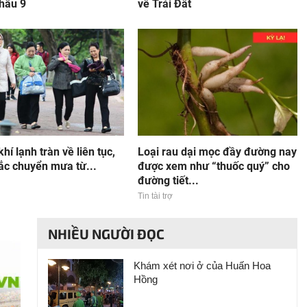
hâu 9
về Trái Đất
hí lạnh tràn về liên tục,
Loại rau dại mọc đầy đường nay
ắc chuyển mưa từ...
được xem như “thuốc quý” cho
đường tiết...
Tin tài trợ
NHIỀU NGƯỜI ĐỌC
Khám xét nơi ở của Huấn Hoa
Hồng