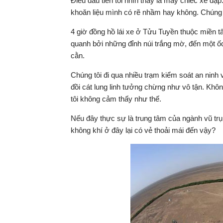
Điều đầu tiên tôi nhìn thấy là mấy chiếc xe đạ
khoăn liệu mình có rẽ nhầm hay không. Chúng t
4 giờ đồng hồ lái xe ở Tửu Tuyền thuộc miền 
quanh bởi những đỉnh núi trắng mờ, đến một ố
cằn.
Chúng tôi đi qua nhiều trạm kiểm soát an ninh 
đồi cát lung linh tưởng chừng như vô tận. Khôn
tôi không cảm thấy như thế.
Nếu đây thực sự là trung tâm của ngành vũ tr
không khí ở đây lại có vẻ thoải mái đến vậy?