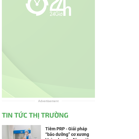
Advertisement
TIN TỨC THỊ TRƯỜNG
Tiêm PRP - Giải pháp
“bảo dưỡng” cơ xương