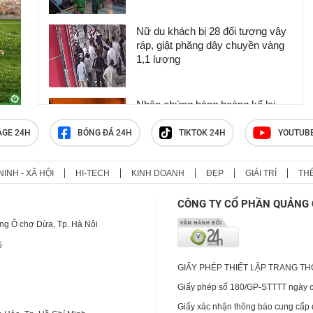
Nữ du khách bị 28 đối tượng vây
ráp, giật phăng dây chuyền vàng
1,1 lượng
Nhân chứng bàng hoàng kể lại
khoảnh khắc chợ Biên Hòa bốc
cháy
AGE 24H
BÓNG ĐÁ 24H
TIKTOK 24H
YOUTUB
NINH - XÃ HỘI
HI-TECH
KINH DOANH
ĐẸP
GIẢI TRÍ
TH
Huấn Hoa Hồng sở hữu hệ sinh
thái trăm tỷ và biệt thự dát vàng
CÔNG TY CỔ PHẦN QUẢNG 
khiến nhiều người choáng ngợp
ng Ô chợ Dừa, Tp. Hà Nội
6
GIẤY PHÉP THIẾT LẬP TRANG T
Giấy phép số 180/GP-STTTT ngày cấ
Giấy xác nhận thông báo cung cấp