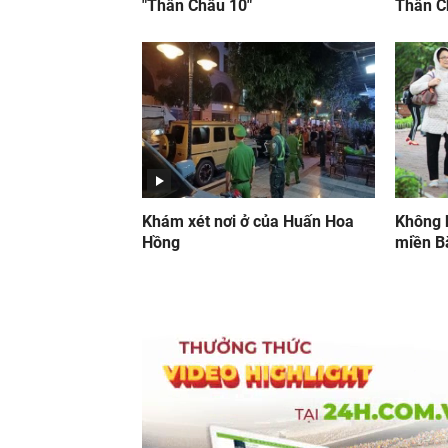
"Thần Châu 10"
Thần C
Khám xét nơi ở của Huấn Hoa
Không k
Hồng
miền B