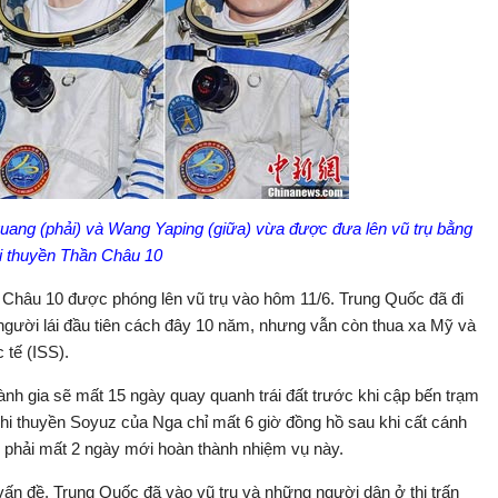
guang (phải) và Wang Yaping (giữa) vừa được đưa lên vũ trụ bằng
i thuyền Thần Châu 10
 Châu 10 được phóng lên vũ trụ vào hôm 11/6. Trung Quốc đã đi
người lái đầu tiên cách đây 10 năm, nhưng vẫn còn thua xa Mỹ và
 tế (ISS).
nh gia sẽ mất 15 ngày quay quanh trái đất trước khi cập bến trạm
 phi thuyền Soyuz của Nga chỉ mất 6 giờ đồng hồ sau khi cất cánh
c phải mất 2 ngày mới hoàn thành nhiệm vụ này.
ấn đề. Trung Quốc đã vào vũ trụ và những người dân ở thị trấn