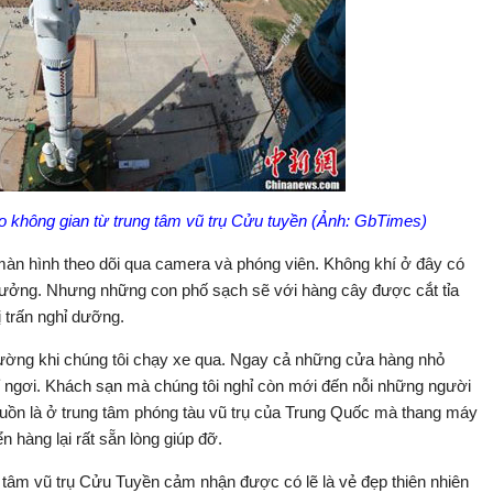
 không gian từ trung tâm vũ trụ Cửu tuyền (Ảnh: GbTimes)
màn hình theo dõi qua camera và phóng viên. Không khí ở đây có
n tưởng. Nhưng những con phố sạch sẽ với hàng cây được cắt tỉa
ị trấn nghỉ dưỡng.
đường khi chúng tôi chạy xe qua. Ngay cả những cửa hàng nhỏ
ỉ ngơi. Khách sạn mà chúng tôi nghỉ còn mới đến nỗi những người
uồn là ở trung tâm phóng tàu vũ trụ của Trung Quốc mà thang máy
 hàng lại rất sẵn lòng giúp đỡ.
tâm vũ trụ Cửu Tuyền cảm nhận được có lẽ là vẻ đẹp thiên nhiên