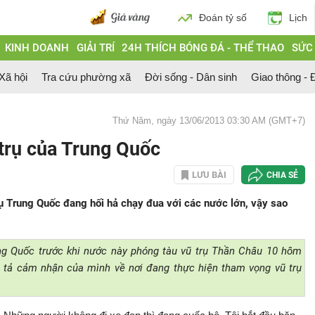
Đoán tỷ số
Lịch
KINH DOANH
GIẢI TRÍ
24H THÍCH BÓNG ĐÁ - THỂ THAO
SỨC
 Xã hội
Tra cứu phường xã
Đời sống - Dân sinh
Giao thông - Đ
Thứ Năm, ngày 13/06/2013 03:30 AM (GMT+7)
 trụ của Trung Quốc
LƯU BÀI
CHIA SẺ
ụ Trung Quốc đang hối hả chạy đua với các nước lớn, vậy sao
ng Quốc trước khi nước này phóng tàu vũ trụ Thần Châu 10 hôm
 tả cảm nhận của mình về nơi đang thực hiện tham vọng vũ trụ