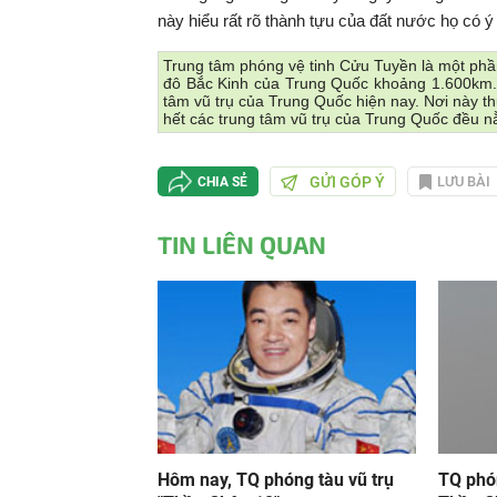
này hiểu rất rõ thành tựu của đất nước họ có ý
Trung tâm phóng vệ tinh Cửu Tuyền là một phầ
đô Bắc Kinh của Trung Quốc khoảng 1.600km. 
tâm vũ trụ của Trung Quốc hiện nay. Nơi này t
hết các trung tâm vũ trụ của Trung Quốc đều 
GỬI GÓP Ý
LƯU BÀI
CHIA SẺ
TIN LIÊN QUAN
Hôm nay, TQ phóng tàu vũ trụ
TQ phó