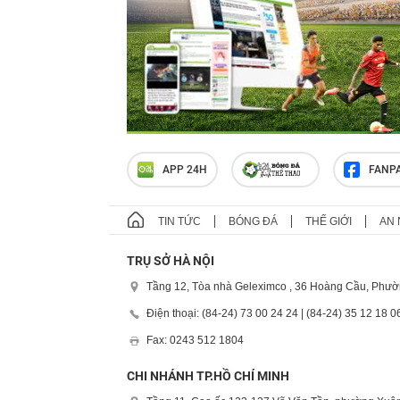
APP 24H
FANP
TIN TỨC
BÓNG ĐÁ
THẾ GIỚI
AN 
TRỤ SỞ HÀ NỘI
Tầng 12, Tòa nhà Geleximco , 36 Hoàng Cầu, Phườ
Điện thoại: (84-24) 73 00 24 24 | (84-24) 35 12 18 0
Fax: 0243 512 1804
CHI NHÁNH TP.HỒ CHÍ MINH