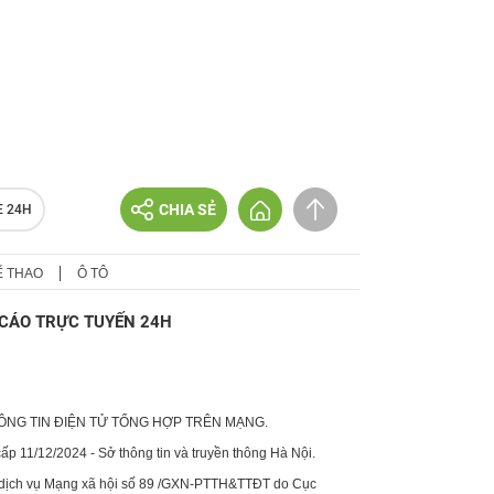
CHIA SẺ
E 24H
Ể THAO
Ô TÔ
CÁO TRỰC TUYẾN 24H
HÔNG TIN ĐIỆN TỬ TỔNG HỢP TRÊN MẠNG.
p 11/12/2024 - Sở thông tin và truyền thông Hà Nội.
 dịch vụ Mạng xã hội số 89 /GXN-PTTH&TTĐT do Cục