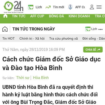
 vàng
Lịch
Tin mới
AFF Cup
Điểm chuẩn 2026
TIN TỨC
AFF CUP
BÓNG ĐÁ
KINH DOANH
TRA 
TIN TỨC TRONG NGÀY
Tin HOT
Chính trị - Xã hội
Tra cứu phường xã
Đời sống - Dân
Thứ Năm, ngày 28/11/2019 16:09 PM
CHIA SẺ
Cách chức Giám đốc Sở Giáo dục
và Đào tạo Hòa Bình
Thời sự
Hòa Bình
Sự kiện:
UBND tỉnh Hòa Bình đã ra quyết định thi
hành kỷ luật bằng hình thức cách chức đối
với ông Bùi Trọng Đắc, Giám đốc Sở Giáo