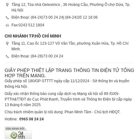
Tầng 12, Tòa nhà Geleximco , 36 Hoàng Cầu, Phường Ô chợ Dừa, Tp.
Hà Nội
Điện thoại: (84-24)
73 00 24 24
| (84-24)
35 12 18 06
Fax:
0243 512 1804
CHI NHÁNH TP.HỒ CHÍ MINH
Tầng 11, Cao ốc 123-127 Võ Văn Tần, phường Xuân Hòa, Tp. Hồ Chí
Minh.
Điện thoại: (84-28)
73 00 24 24
GIẤY PHÉP THIẾT LẬP TRANG THÔNG TIN ĐIỆN TỬ TỔNG
HỢP TRÊN MẠNG.
Giấy phép số 180/GP-STTTT ngày cấp 11/12/2024 - Sở thông tin và truyền
thông Hà Nội.
Giấy xác nhận thông báo cung cấp dịch vụ Mạng xã hội số 89 /GXN-
PTTH&TTĐT do Cục Phát thanh, Truyền hình và Thông tin Điện tử cấp ngày
13 tháng 6 năm 2025.
Chịu trách nhiệm quản lý nội dung: Phan Minh Tâm - Chủ tịch HĐQT.
Hotline:
0965 08 24 24