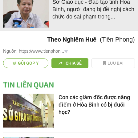
Sở Giáo dục - Đào tạo tỉnh Hòa
Bình, người đang bị đề nghị cách
chức do sai phạm trong...
Theo Nghiêm Huê
(Tiền Phong)
Nguồn: https://www.tienphon...
GỬI GÓP Ý
CHIA SẺ
LƯU BÀI
TIN LIÊN QUAN
Con các giám đốc được nâng
điểm ở Hòa Bình có bị đuổi
học?