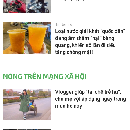
Tin tài trợ
Loại nước giải khát “quốc dân”
đang âm thầm “hại” bàng
quang, khiến số lần đi tiểu
tăng chóng mặt!
NÓNG TRÊN MẠNG XÃ HỘI
Vlogger giúp "tái chế trẻ hư",
cha mẹ vội áp dụng ngay trong
mùa hè này