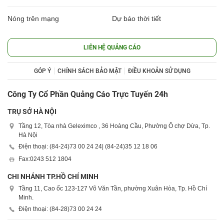
Nóng trên mạng
Dự báo thời tiết
LIÊN HỆ QUẢNG CÁO
GÓP Ý
CHÍNH SÁCH BẢO MẬT
ĐIỀU KHOẢN SỬ DỤNG
Công Ty Cổ Phần Quảng Cáo Trực Tuyến 24h
TRỤ SỞ HÀ NỘI
Tầng 12, Tòa nhà Geleximco , 36 Hoàng Cầu, Phường Ô chợ Dừa, Tp.
Hà Nội
Điện thoại: (84-24)
73 00 24 24
| (84-24)
35 12 18 06
Fax:
0243 512 1804
CHI NHÁNH TP.HỒ CHÍ MINH
Tầng 11, Cao ốc 123-127 Võ Văn Tần, phường Xuân Hòa, Tp. Hồ Chí
Minh.
Điện thoại: (84-28)
73 00 24 24