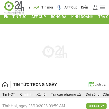
 vàng
Lịch
Tin mới
AFF Cup
Điểm chuẩn 2026
TIN TỨC
AFF CUP
BÓNG ĐÁ
KINH DOANH
TRA 
TIN TỨC TRONG NGÀY
Tin HOT
Chính trị - Xã hội
Tra cứu phường xã
Đời sống - Dân
Thứ Hai, ngày 23/10/2023 09:59 AM
CHIA SẺ