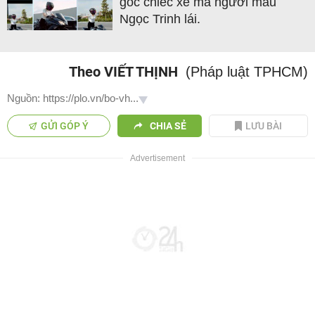
gốc chiếc xe mà người mẫu
Ngọc Trinh lái.
Theo VIẾT THỊNH
(Pháp luật TPHCM)
Nguồn: https://plo.vn/bo-vh...
GỬI GÓP Ý
CHIA SẺ
LƯU BÀI