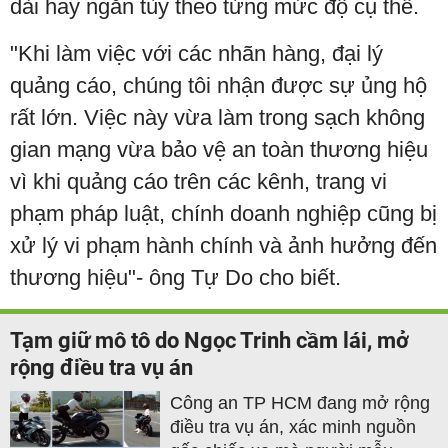
dài hay ngắn tùy theo từng mức độ cụ thể.
"Khi làm việc với các nhãn hàng, đại lý
quảng cáo, chúng tôi nhận được sự ủng hộ
rất lớn. Việc này vừa làm trong sạch không
gian mạng vừa bảo vệ an toàn thương hiệu
vì khi quảng cáo trên các kênh, trang vi
phạm pháp luật, chính doanh nghiệp cũng bị
xử lý vi phạm hành chính và ảnh hưởng đến
thương hiệu"- ông Tự Do cho biết.
Tạm giữ mô tô do Ngọc Trinh cầm lái, mở
rộng điều tra vụ án
Công an TP HCM đang mở rộng
điều tra vụ án, xác minh nguồn