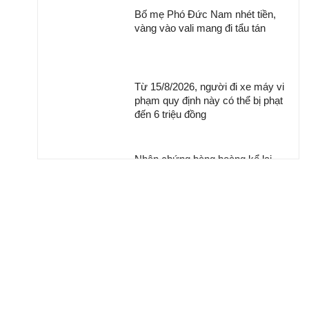
Bố mẹ Phó Đức Nam nhét tiền,
vàng vào vali mang đi tẩu tán
Từ 15/8/2026, người đi xe máy vi
phạm quy định này có thể bị phạt
đến 6 triệu đồng
Nhân chứng bàng hoàng kể lại
khoảnh khắc chợ Biên Hòa bốc
cháy
Khởi tố ca sĩ Phương Diễm
Huyền và giám đốc công ty
truyền thông