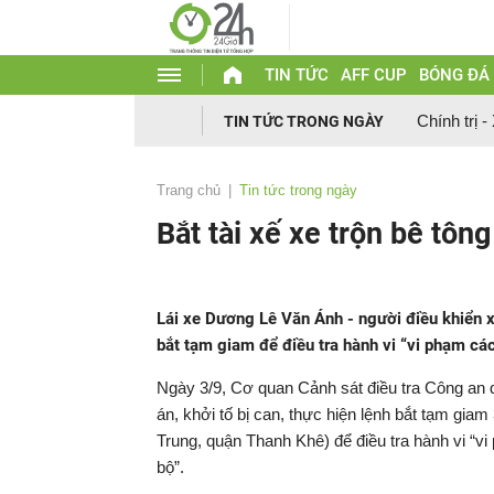
TIN TỨC
AFF CUP
BÓNG ĐÁ
Chính trị -
TIN TỨC TRONG NGÀY
Trang chủ
Tin tức trong ngày
Bắt tài xế xe trộn bê tô
Lái xe Dương Lê Văn Ánh - người điều khiển x
bắt tạm giam để điều tra hành vi “vi phạm cá
Ngày 3/9, Cơ quan Cảnh sát điều tra Công an q
án, khởi tố bị can, thực hiện lệnh bắt tạm gi
Trung, quận Thanh Khê) để điều tra hành vi “v
bộ”.