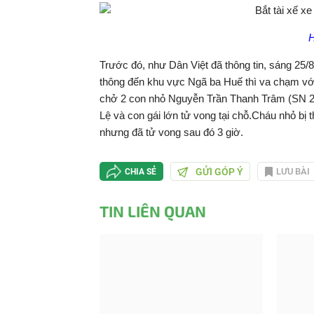
H
Trước đó, như Dân Việt đã thông tin, sáng 25/
thông đến khu vực Ngã ba Huế thì va chạm với
chở 2 con nhỏ Nguyễn Trần Thanh Trâm (SN 2
Lệ và con gái lớn tử vong tại chỗ.Cháu nhỏ 
nhưng đã tử vong sau đó 3 giờ.
GỬI GÓP Ý
LƯU BÀI
CHIA SẺ
TIN LIÊN QUAN