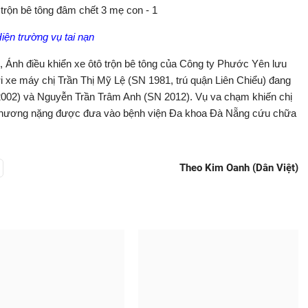
iện trường vụ tai nạn
8, Ánh điều khiển xe ôtô trộn bê tông của Công ty Phước Yên lưu
 xe máy chị Trần Thị Mỹ Lệ (SN 1981, trú quận Liên Chiểu) đang
002) và Nguyễn Trần Trâm Anh (SN 2012). Vụ va chạm khiến chị
bị thương nặng được đưa vào bệnh viện Đa khoa Đà Nẵng cứu chữa
Theo Kim Oanh (Dân Việt)