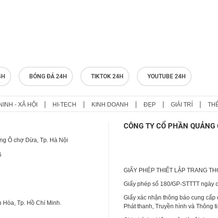
4H
BÓNG ĐÁ 24H
TIKTOK 24H
YOUTUBE 24H
NINH - XÃ HỘI
HI-TECH
KINH DOANH
ĐẸP
GIẢI TRÍ
TH
CÔNG TY CỔ PHẦN QUẢNG 
ng Ô chợ Dừa, Tp. Hà Nội
6
GIẤY PHÉP THIẾT LẬP TRANG T
Giấy phép số 180/GP-STTTT ngày cấ
Giấy xác nhận thông báo cung cấp
 Hòa, Tp. Hồ Chí Minh.
Phát thanh, Truyền hình và Thông t