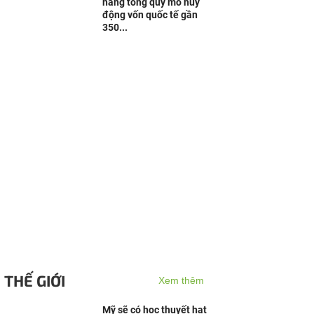
nâng tổng quy mô huy
động vốn quốc tế gần
350...
THẾ GIỚI
Xem thêm
Mỹ sẽ có học thuyết hạt