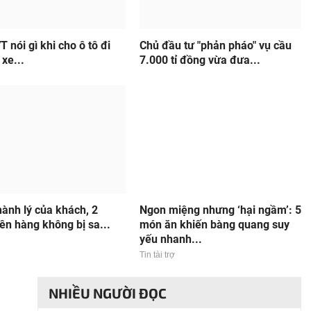
 nói gì khi cho ô tô đi
Chủ đầu tư "phản pháo" vụ cầu
 xe...
7.000 tỉ đồng vừa đưa...
ành lý của khách, 2
Ngon miệng nhưng ‘hại ngầm’: 5
ên hàng không bị sa...
món ăn khiến bàng quang suy
yếu nhanh...
Tin tài trợ
NHIỀU NGƯỜI ĐỌC