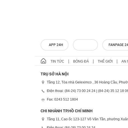
APP 24H
FANPAGE 2
TIN TỨC
BÓNG ĐÁ
THẾ GIỚI
AN 
TRỤ SỞ HÀ NỘI
Tầng 12, Tòa nhà Geleximco , 36 Hoàng Cầu, Phườ
Điện thoại: (84-24) 73 00 24 24 | (84-24) 35 12 18 0
Fax: 0243 512 1804
CHI NHÁNH TP.HỒ CHÍ MINH
Tầng 11, Cao ốc 123-127 Võ Văn Tần, phường Xuân
Điện thoại: (84-28) 73 00 24 24