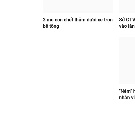
3 mẹ con chết thảm dưới xe trộn
Sở GTVT
bê tông
vào làn
"Ném" h
nhân vi