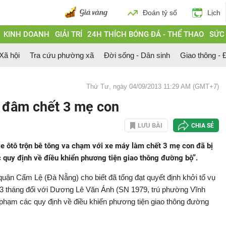
Đoán tỷ số
Lịch
KINH DOANH
GIẢI TRÍ
24H THÍCH BÓNG ĐÁ - THỂ THAO
SỨC
 Xã hội
Tra cứu phường xã
Đời sống - Dân sinh
Giao thông - Đ
Thứ Tư, ngày 04/09/2013 11:29 AM (GMT+7)
ng đâm chết 3 mẹ con
LƯU BÀI
CHIA SẺ
e ôtô trộn bê tông va chạm với xe máy làm chết 3 mẹ con đã bị
c quy định về điều khiển phương tiện giao thông đường bộ”.
uận Cẩm Lệ (Đà Nẵng) cho biết đã tống đạt quyết định khởi tố vụ
am 3 tháng đối với Dương Lê Văn Ánh (SN 1979, trú phường Vĩnh
i phạm các quy định về điều khiển phương tiện giao thông đường