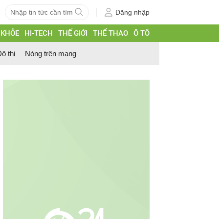
Đăng nhập
 KHỎE
HI-TECH
THẾ GIỚI
THỂ THAO
Ô TÔ
ô thị
Nóng trên mạng