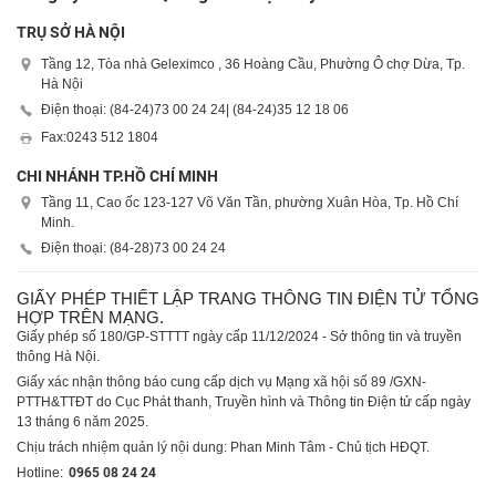
TRỤ SỞ HÀ NỘI
Tầng 12, Tòa nhà Geleximco , 36 Hoàng Cầu, Phường Ô chợ Dừa, Tp.
Hà Nội
Điện thoại: (84-24)
73 00 24 24
| (84-24)
35 12 18 06
Fax:
0243 512 1804
CHI NHÁNH TP.HỒ CHÍ MINH
Tầng 11, Cao ốc 123-127 Võ Văn Tần, phường Xuân Hòa, Tp. Hồ Chí
Minh.
Điện thoại: (84-28)
73 00 24 24
GIẤY PHÉP THIẾT LẬP TRANG THÔNG TIN ĐIỆN TỬ TỔNG
HỢP TRÊN MẠNG.
Giấy phép số 180/GP-STTTT ngày cấp 11/12/2024 - Sở thông tin và truyền
thông Hà Nội.
Giấy xác nhận thông báo cung cấp dịch vụ Mạng xã hội số 89 /GXN-
PTTH&TTĐT do Cục Phát thanh, Truyền hình và Thông tin Điện tử cấp ngày
13 tháng 6 năm 2025.
Chịu trách nhiệm quản lý nội dung: Phan Minh Tâm - Chủ tịch HĐQT.
Hotline:
0965 08 24 24