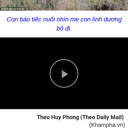
Con báo tiếc nuối nhìn mẹ con linh dương
bỏ đi.
Play
Video
Theo Huy Phong (Theo Daily Mail)
(Khampha.vn)