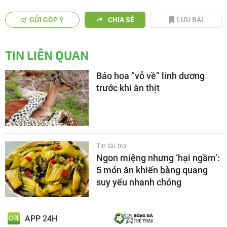
GỬI GÓP Ý
CHIA SẺ
LƯU BÀI
TIN LIÊN QUAN
Báo hoa “vỗ về” linh dương
trước khi ăn thịt
Tin tài trợ
Ngon miệng nhưng ‘hại ngầm’:
5 món ăn khiến bàng quang
suy yếu nhanh chóng
APP 24H