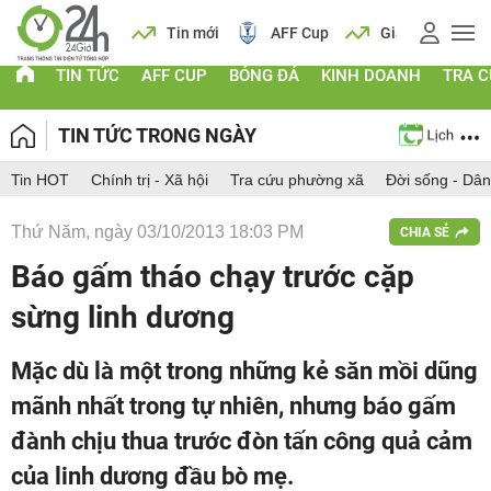
 vàng
Lịch
Tin mới
AFF Cup
Giá vàng
TIN TỨC
AFF CUP
BÓNG ĐÁ
KINH DOANH
TRA 
TIN TỨC TRONG NGÀY
Tin HOT
Chính trị - Xã hội
Tra cứu phường xã
Đời sống - Dân
Thứ Năm, ngày 03/10/2013 18:03 PM
CHIA SẺ
Báo gấm tháo chạy trước cặp
sừng linh dương
Mặc dù là một trong những kẻ săn mồi dũng
mãnh nhất trong tự nhiên, nhưng báo gấm
đành chịu thua trước đòn tấn công quả cảm
của linh dương đầu bò mẹ.