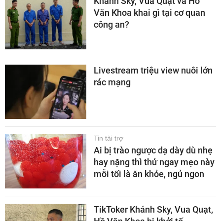
Khánh Sky, Vua Quạt và Hồ
Văn Khoa khai gì tại cơ quan
công an?
Livestream triệu view nuôi lớn
rác mạng
Tin tài trợ
Ai bị trào ngược dạ dày dù nhẹ
hay nặng thì thử ngay mẹo này
mỗi tối là ăn khỏe, ngủ ngon
TikToker Khánh Sky, Vua Quạt,