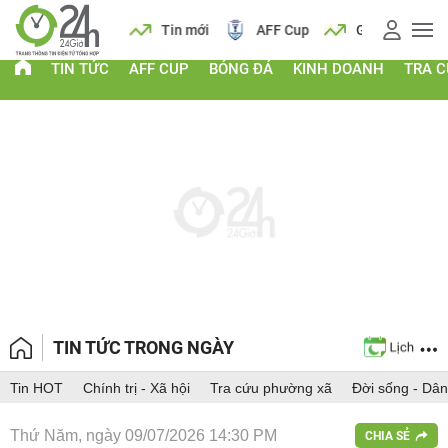
 vàng
Lịch
Tin mới
AFF Cup
Giá vàng
TIN TỨC
AFF CUP
BÓNG ĐÁ
KINH DOANH
TRA 
TIN TỨC TRONG NGÀY
Tin HOT
Chính trị - Xã hội
Tra cứu phường xã
Đời sống - Dân
Thứ Năm, ngày 09/07/2026 14:30 PM
CHIA SẺ