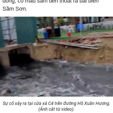
dòng, có màu sẫm đen thoát ra bãi biển
Sầm Sơn.
Sự cố xảy ra tại cửa xả C4 trên đường Hồ Xuân Hương.
(Ảnh cắt từ video).