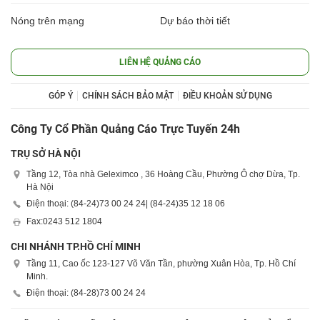
Nóng trên mạng
Dự báo thời tiết
LIÊN HỆ QUẢNG CÁO
GÓP Ý
CHÍNH SÁCH BẢO MẬT
ĐIỀU KHOẢN SỬ DỤNG
Công Ty Cổ Phần Quảng Cáo Trực Tuyến 24h
TRỤ SỞ HÀ NỘI
Tầng 12, Tòa nhà Geleximco , 36 Hoàng Cầu, Phường Ô chợ Dừa, Tp.
Hà Nội
Điện thoại: (84-24)
73 00 24 24
| (84-24)
35 12 18 06
Fax:
0243 512 1804
CHI NHÁNH TP.HỒ CHÍ MINH
Tầng 11, Cao ốc 123-127 Võ Văn Tần, phường Xuân Hòa, Tp. Hồ Chí
Minh.
Điện thoại: (84-28)
73 00 24 24