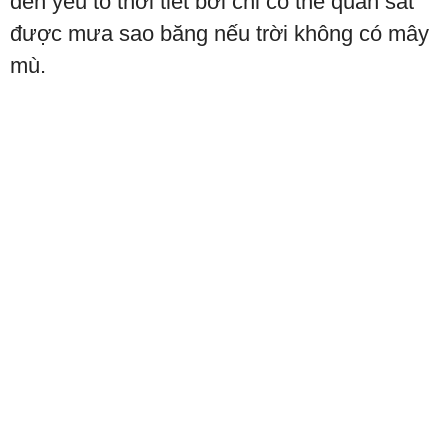
đến yếu tố thời tiết bởi chỉ có thể quan sát
được mưa sao băng nếu trời không có mây
mù.