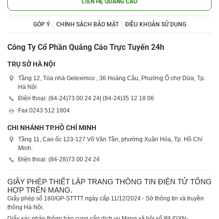
LIÊN HỆ QUẢNG CÁO
GÓP Ý
CHÍNH SÁCH BẢO MẬT
ĐIỀU KHOẢN SỬ DỤNG
Công Ty Cổ Phần Quảng Cáo Trực Tuyến 24h
TRỤ SỞ HÀ NỘI
Tầng 12, Tòa nhà Geleximco , 36 Hoàng Cầu, Phường Ô chợ Dừa, Tp.
Hà Nội
Điện thoại: (84-24)
73 00 24 24
| (84-24)
35 12 18 06
Fax:
0243 512 1804
CHI NHÁNH TP.HỒ CHÍ MINH
Tầng 11, Cao ốc 123-127 Võ Văn Tần, phường Xuân Hòa, Tp. Hồ Chí
Minh.
Điện thoại: (84-28)
73 00 24 24
GIẤY PHÉP THIẾT LẬP TRANG THÔNG TIN ĐIỆN TỬ TỔNG
HỢP TRÊN MẠNG.
Giấy phép số 180/GP-STTTT ngày cấp 11/12/2024 - Sở thông tin và truyền
thông Hà Nội.
Giấy xác nhận thông báo cung cấp dịch vụ Mạng xã hội số 89 /GXN-