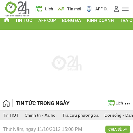
Giá vàng
Lịch
Tin mới
AFF Cup
Điểm chuẩn 2
TIN TỨC
AFF CUP
BÓNG ĐÁ
KINH DOANH
TRA 
TIN TỨC TRONG NGÀY
Tin HOT
Chính trị - Xã hội
Tra cứu phường xã
Đời sống - Dân
Thứ Năm, ngày 11/10/2012 15:00 PM
CHIA SẺ