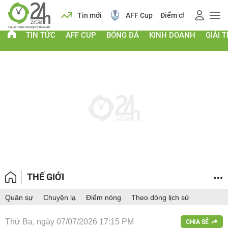
 vàng
Lịch
Tin mới
AFF Cup
Điểm chuẩn 2026
TIN TỨC
AFF CUP
BÓNG ĐÁ
KINH DOANH
GIẢI T
THẾ GIỚI
Quân sự
Chuyện lạ
Điểm nóng
Theo dòng lịch sử
Thứ Ba, ngày 07/07/2026 17:15 PM
CHIA SẺ