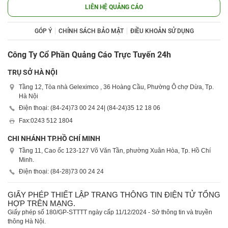
LIÊN HỆ QUẢNG CÁO
GÓP Ý
CHÍNH SÁCH BẢO MẬT
ĐIỀU KHOẢN SỬ DỤNG
Công Ty Cổ Phần Quảng Cáo Trực Tuyến 24h
TRỤ SỞ HÀ NỘI
Tầng 12, Tòa nhà Geleximco , 36 Hoàng Cầu, Phường Ô chợ Dừa, Tp.
Hà Nội
Điện thoại: (84-24)
73 00 24 24
| (84-24)
35 12 18 06
Fax:
0243 512 1804
CHI NHÁNH TP.HỒ CHÍ MINH
Tầng 11, Cao ốc 123-127 Võ Văn Tần, phường Xuân Hòa, Tp. Hồ Chí
Minh.
Điện thoại: (84-28)
73 00 24 24
GIẤY PHÉP THIẾT LẬP TRANG THÔNG TIN ĐIỆN TỬ TỔNG
HỢP TRÊN MẠNG.
Giấy phép số 180/GP-STTTT ngày cấp 11/12/2024 - Sở thông tin và truyền
thông Hà Nội.