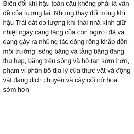
Biến đổi khí hậu toàn cầu không phải là vấn
đề của tương lai. Những thay đổi trong khí
hậu Trái đất do lượng khí thải nhà kính giữ
nhiệt ngày càng tăng của con người đã và
đang gây ra những tác động rộng khắp đến
môi trường: sông băng và tảng băng đang
thu hẹp, băng trên sông và hồ tan sớm hơn,
phạm vi phân bố địa lý của thực vật và động
vật đang dịch chuyển và cây cối nở hoa
sớm hơn.