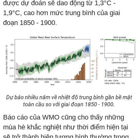
được dự đoán sẽ dao động từ 1,3°C -
1,9°C, cao hơn mức trung bình của giai
đoạn 1850 - 1900.
Dự báo nhiều năm về nhiệt độ trung bình gần bề mặt
toàn cầu so với giai đoạn 1850 - 1900.
Báo cáo của WMO cũng cho thấy những
mùa hè khắc nghiệt như thời điểm hiện tại
sẽ trở thành hiện tượng bình thường trong