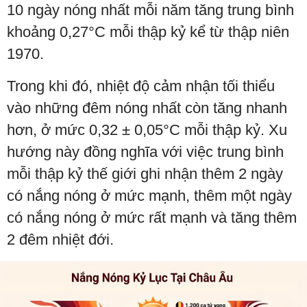
10 ngày nóng nhất mỗi năm tăng trung bình
khoảng 0,27°C mỗi thập kỷ kể từ thập niên
1970.
Trong khi đó, nhiệt độ cảm nhận tối thiểu
vào những đêm nóng nhất còn tăng nhanh
hơn, ở mức 0,32 ± 0,05°C mỗi thập kỷ. Xu
hướng này đồng nghĩa với việc trung bình
mỗi thập kỷ thế giới ghi nhận thêm 2 ngày
có nắng nóng ở mức mạnh, thêm một ngày
có nắng nóng ở mức rất mạnh và tăng thêm
2 đêm nhiệt đới.