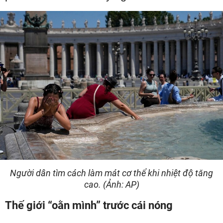
Người dân tìm cách làm mát cơ thể khi nhiệt độ tăng
cao. (Ảnh: AP)
Thế giới “oằn mình” trước cái nóng