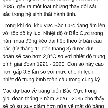
2035, gây ra một loạt những thay đổi sâu
sắc trong hệ sinh thái hành tinh.
Trong khi đó, khu vực Bắc Cực đang ấm lên
với tốc độ kỷ lục. Nhiệt độ ở Bắc Cực trong
năm mùa đông kéo dài tiếp theo ở bán cầu
bắc (từ tháng 11 đến tháng 3) được dự
đoán sẽ cao hơn 2,8°C so với nhiệt độ trung
bình giai đoạn 1991 - 2020. Con số này cao
hơn gấp 3,5 lần so với mức chênh lệch
nhiệt độ trung bình toàn cầu trong cùng kỳ.
Các dự báo về băng biển Bắc Cực trong
giai đoạn tháng 3 năm 2026 - 2035 cho thấy
sẽ có sự suy giảm hơn nữa về mật độ băng