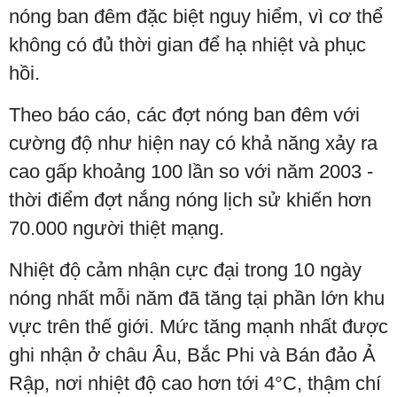
nóng ban đêm đặc biệt nguy hiểm, vì cơ thể
không có đủ thời gian để hạ nhiệt và phục
hồi.
Theo báo cáo, các đợt nóng ban đêm với
cường độ như hiện nay có khả năng xảy ra
cao gấp khoảng 100 lần so với năm 2003 -
thời điểm đợt nắng nóng lịch sử khiến hơn
70.000 người thiệt mạng.
Nhiệt độ cảm nhận cực đại trong 10 ngày
nóng nhất mỗi năm đã tăng tại phần lớn khu
vực trên thế giới. Mức tăng mạnh nhất được
ghi nhận ở châu Âu, Bắc Phi và Bán đảo Ả
Rập, nơi nhiệt độ cao hơn tới 4°C, thậm chí