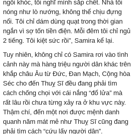
ngồi khóc, tôi nghĩ mình sắp chết. Nhà tôi
nóng như lò nướng, không thể chịu đựng
nổi. Tôi chỉ dám dùng quạt trong thời gian
ngắn vì sợ tốn tiền điện. Mỗi đêm tôi chỉ ngủ
2 tiếng. Tôi kiệt sức rồi”, Samira kể lại.
Tuy nhiên, không chỉ có Samira rơi vào tình
cảnh này mà hàng triệu người dân khác trên
khắp châu Âu từ Đức, Đan Mạch, Cộng hòa
Séc cho đến Thuỵ Sĩ đều đang phải tìm
cách chống chọi với cái nắng “đổ lửa” mà
rất lâu rồi chưa từng xảy ra ở khu vực này.
Thậm chí, đến một nơi được mệnh danh
quanh năm mát mẻ như Thuỵ Sĩ cũng đang
phải tìm cách “cứu lấy người dân”.