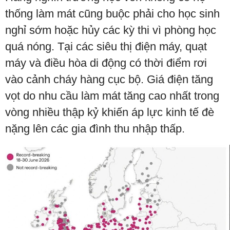
thống làm mát cũng buộc phải cho học sinh
nghỉ sớm hoặc hủy các kỳ thi vì phòng học
quá nóng. Tại các siêu thị điện máy, quạt
máy và điều hòa di động có thời điểm rơi
vào cảnh cháy hàng cục bộ. Giá điện tăng
vọt do nhu cầu làm mát tăng cao nhất trong
vòng nhiều thập kỷ khiến áp lực kinh tế đè
nặng lên các gia đình thu nhập thấp.