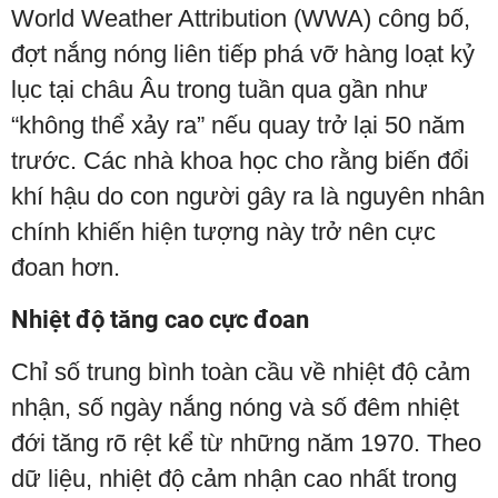
World Weather Attribution (WWA) công bố,
đợt nắng nóng liên tiếp phá vỡ hàng loạt kỷ
lục tại châu Âu trong tuần qua gần như
“không thể xảy ra” nếu quay trở lại 50 năm
trước. Các nhà khoa học cho rằng biến đổi
khí hậu do con người gây ra là nguyên nhân
chính khiến hiện tượng này trở nên cực
đoan hơn.
Nhiệt độ tăng cao cực đoan
Chỉ số trung bình toàn cầu về nhiệt độ cảm
nhận, số ngày nắng nóng và số đêm nhiệt
đới tăng rõ rệt kể từ những năm 1970. Theo
dữ liệu, nhiệt độ cảm nhận cao nhất trong