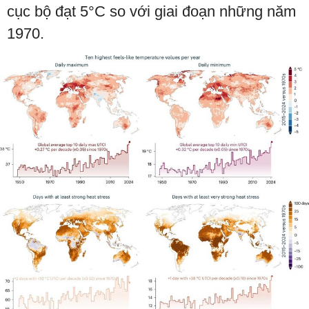
cục bộ đạt 5°C so với giai đoạn những năm
1970.