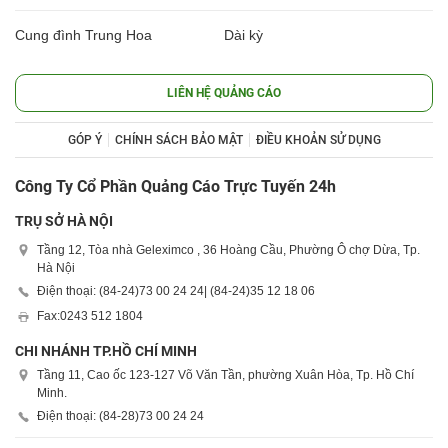
Cung đình Trung Hoa
Dài kỳ
LIÊN HỆ QUẢNG CÁO
GÓP Ý
CHÍNH SÁCH BẢO MẬT
ĐIỀU KHOẢN SỬ DỤNG
Công Ty Cổ Phần Quảng Cáo Trực Tuyến 24h
TRỤ SỞ HÀ NỘI
Tầng 12, Tòa nhà Geleximco , 36 Hoàng Cầu, Phường Ô chợ Dừa, Tp.
Hà Nội
Điện thoại: (84-24)
73 00 24 24
| (84-24)
35 12 18 06
Fax:
0243 512 1804
CHI NHÁNH TP.HỒ CHÍ MINH
Tầng 11, Cao ốc 123-127 Võ Văn Tần, phường Xuân Hòa, Tp. Hồ Chí
Minh.
Điện thoại: (84-28)
73 00 24 24