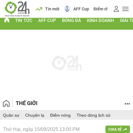
 vàng
Lịch
Tin mới
AFF Cup
Điểm chuẩn 2026
TIN TỨC
AFF CUP
BÓNG ĐÁ
KINH DOANH
GIẢI T
THẾ GIỚI
Quân sự
Chuyện lạ
Điểm nóng
Theo dòng lịch sử
Thứ Hai, ngày 15/09/2025 13:00 PM
CHIA SẺ