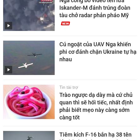
Nga công bố video tên lửa
Iskander-M đánh trúng đoàn
tàu chở radar phản pháo Mỹ
Cú ngoặt của UAV Nga khiến
phi cơ đánh chặn Ukraine tự hạ
nhau
Tin tài trợ
Trào ngược dạ dày mà cứ chủ
quan thì sẽ hối tiếc, nhất định
phải biết mẹo này càng sớm
càng tốt
Tiêm kích F-16 bắn hạ 38 tên