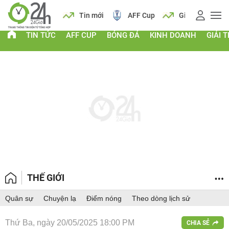
 vàng
Lịch
Tin mới
AFF Cup
Giá vàng
TIN TỨC
AFF CUP
BÓNG ĐÁ
KINH DOANH
GIẢI T
THẾ GIỚI
Quân sự
Chuyện lạ
Điểm nóng
Theo dòng lịch sử
Thứ Ba, ngày 20/05/2025 18:00 PM
CHIA SẺ