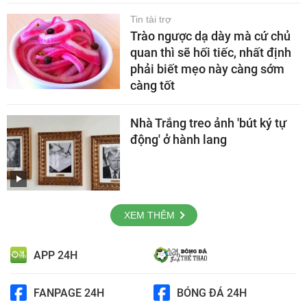
Tin tài trợ
Trào ngược dạ dày mà cứ chủ
quan thì sẽ hối tiếc, nhất định
phải biết mẹo này càng sớm
càng tốt
Nhà Trắng treo ảnh 'bút ký tự
động' ở hành lang
XEM THÊM
APP 24H
FANPAGE 24H
BÓNG ĐÁ 24H