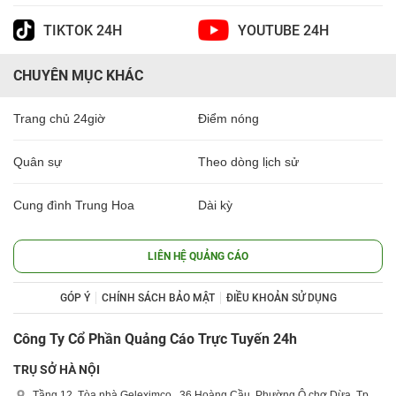
TIKTOK 24H
YOUTUBE 24H
CHUYÊN MỤC KHÁC
Trang chủ 24giờ
Điểm nóng
Quân sự
Theo dòng lịch sử
Cung đình Trung Hoa
Dài kỳ
LIÊN HỆ QUẢNG CÁO
GÓP Ý
CHÍNH SÁCH BẢO MẬT
ĐIỀU KHOẢN SỬ DỤNG
Công Ty Cổ Phần Quảng Cáo Trực Tuyến 24h
TRỤ SỞ HÀ NỘI
Tầng 12, Tòa nhà Geleximco , 36 Hoàng Cầu, Phường Ô chợ Dừa, Tp.