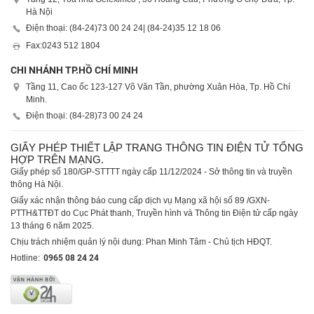
Hà Nội
Điện thoại: (84-24)
73 00 24 24
| (84-24)
35 12 18 06
Fax:
0243 512 1804
CHI NHÁNH TP.HỒ CHÍ MINH
Tầng 11, Cao ốc 123-127 Võ Văn Tần, phường Xuân Hòa, Tp. Hồ Chí
Minh.
Điện thoại: (84-28)
73 00 24 24
GIẤY PHÉP THIẾT LẬP TRANG THÔNG TIN ĐIỆN TỬ TỔNG
HỢP TRÊN MẠNG.
Giấy phép số 180/GP-STTTT ngày cấp 11/12/2024 - Sở thông tin và truyền
thông Hà Nội.
Giấy xác nhận thông báo cung cấp dịch vụ Mạng xã hội số 89 /GXN-
PTTH&TTĐT do Cục Phát thanh, Truyền hình và Thông tin Điện tử cấp ngày
13 tháng 6 năm 2025.
Chịu trách nhiệm quản lý nội dung: Phan Minh Tâm - Chủ tịch HĐQT.
Hotline:
0965 08 24 24