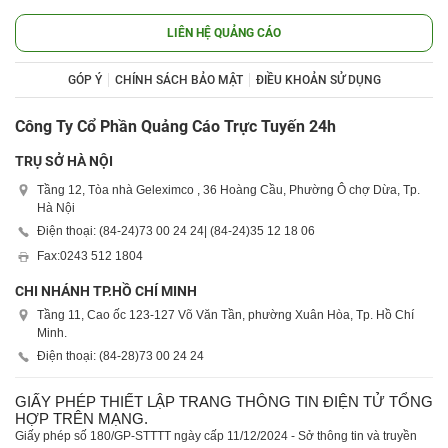
LIÊN HỆ QUẢNG CÁO
GÓP Ý
CHÍNH SÁCH BẢO MẬT
ĐIỀU KHOẢN SỬ DỤNG
Công Ty Cổ Phần Quảng Cáo Trực Tuyến 24h
TRỤ SỞ HÀ NỘI
Tầng 12, Tòa nhà Geleximco , 36 Hoàng Cầu, Phường Ô chợ Dừa, Tp.
Hà Nội
Điện thoại: (84-24)
73 00 24 24
| (84-24)
35 12 18 06
Fax:
0243 512 1804
CHI NHÁNH TP.HỒ CHÍ MINH
Tầng 11, Cao ốc 123-127 Võ Văn Tần, phường Xuân Hòa, Tp. Hồ Chí
Minh.
Điện thoại: (84-28)
73 00 24 24
GIẤY PHÉP THIẾT LẬP TRANG THÔNG TIN ĐIỆN TỬ TỔNG
HỢP TRÊN MẠNG.
Giấy phép số 180/GP-STTTT ngày cấp 11/12/2024 - Sở thông tin và truyền