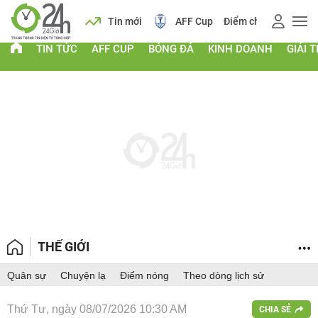
 vàng
Lịch
Tin mới
AFF Cup
Điểm chuẩn 2026
TIN TỨC
AFF CUP
BÓNG ĐÁ
KINH DOANH
GIẢI T
THẾ GIỚI
Quân sự
Chuyện lạ
Điểm nóng
Theo dòng lịch sử
Thứ Tư, ngày 08/07/2026 10:30 AM
CHIA SẺ