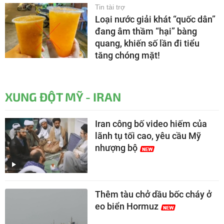
Tin tài trợ
Loại nước giải khát “quốc dân”
đang âm thầm “hại” bàng
quang, khiến số lần đi tiểu
tăng chóng mặt!
XUNG ĐỘT MỸ - IRAN
Iran công bố video hiếm của
lãnh tụ tối cao, yêu cầu Mỹ
nhượng bộ
Thêm tàu chở dầu bốc cháy ở
eo biển Hormuz