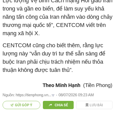
Lực lượng Vệ binh Cách mạng Hồi giáo Iran
trong và gần eo biển, để làm suy yếu khả
năng tấn công của Iran nhằm vào dòng chảy
thương mại quốc tế”, CENTCOM viết trên
mạng xã hội X.
CENTCOM cũng cho biết thêm, rằng lực
lượng này “vẫn duy trì tư thế sẵn sàng để
buộc Iran phải chịu trách nhiệm nếu thỏa
thuận không được tuân thủ”.
Theo Minh Hạnh
(Tiền Phong)
Nguồn: https://tienphong.vn...
-
08/07/2026 09:23 AM
GỬI GÓP Ý
CHIA SẺ
LƯU BÀI