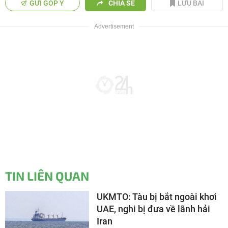
GỬI GÓP Ý
CHIA SẺ
LƯU BÀI
TIN LIÊN QUAN
UKMTO: Tàu bị bắt ngoài khơi
UAE, nghi bị đưa về lãnh hải
Iran