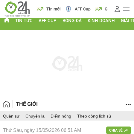
 vàng
Lịch
Tin mới
AFF Cup
Giá vàng
TIN TỨC
AFF CUP
BÓNG ĐÁ
KINH DOANH
GIẢI T
THẾ GIỚI
Quân sự
Chuyện lạ
Điểm nóng
Theo dòng lịch sử
Thứ Sáu, ngày 15/05/2026 06:51 AM
CHIA SẺ