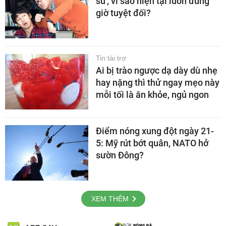
su', vì sao hiện tại luôn đúng
giờ tuyệt đối?
Tin tài trợ
Ai bị trào ngược dạ dày dù nhẹ
hay nặng thì thử ngay mẹo này
mỗi tối là ăn khỏe, ngủ ngon
Điểm nóng xung đột ngày 21-
5: Mỹ rút bớt quân, NATO hở
sườn Đông?
XEM THÊM