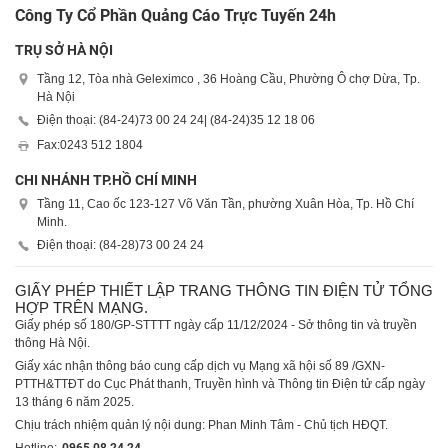
Công Ty Cổ Phần Quảng Cáo Trực Tuyến 24h
TRỤ SỞ HÀ NỘI
Tầng 12, Tòa nhà Geleximco , 36 Hoàng Cầu, Phường Ô chợ Dừa, Tp.
Hà Nội
Điện thoại: (84-24)
73 00 24 24
| (84-24)
35 12 18 06
Fax:
0243 512 1804
CHI NHÁNH TP.HỒ CHÍ MINH
Tầng 11, Cao ốc 123-127 Võ Văn Tần, phường Xuân Hòa, Tp. Hồ Chí
Minh.
Điện thoại: (84-28)
73 00 24 24
GIẤY PHÉP THIẾT LẬP TRANG THÔNG TIN ĐIỆN TỬ TỔNG
HỢP TRÊN MẠNG.
Giấy phép số 180/GP-STTTT ngày cấp 11/12/2024 - Sở thông tin và truyền
thông Hà Nội.
Giấy xác nhận thông báo cung cấp dịch vụ Mạng xã hội số 89 /GXN-
PTTH&TTĐT do Cục Phát thanh, Truyền hình và Thông tin Điện tử cấp ngày
13 tháng 6 năm 2025.
Chịu trách nhiệm quản lý nội dung: Phan Minh Tâm - Chủ tịch HĐQT.