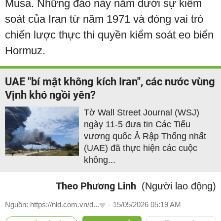
Musa. Những đảo này nằm dưới sự kiểm
soát của Iran từ năm 1971 và đóng vai trò
chiến lược thực thi quyền kiểm soát eo biển
Hormuz.
UAE "bí mật không kích Iran", các nước vùng
Vịnh khó ngồi yên?
Tờ Wall Street Journal (WSJ)
ngày 11-5 đưa tin Các Tiểu
vương quốc Ả Rập Thống nhất
(UAE) đã thực hiện các cuộc
không...
Theo Phương Linh
(Người lao động)
Nguồn: https://nld.com.vn/d...
-
15/05/2026 05:19 AM