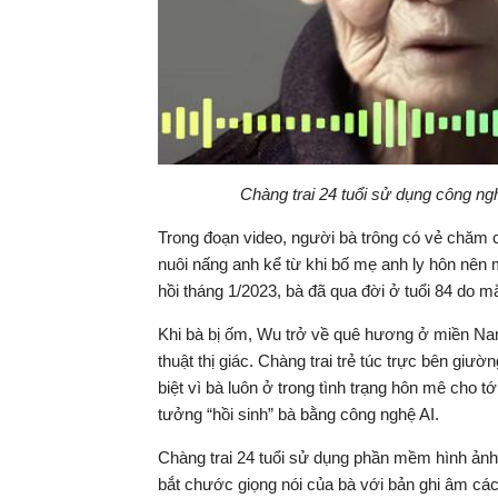
Chàng trai 24 tuổi sử dụng công ng
Trong đoạn video, người bà trông có vẻ chăm 
nuôi nấng anh kể từ khi bố mẹ anh ly hôn nên 
hồi tháng 1/2023, bà đã qua đời ở tuổi 84 do
Khi bà bị ốm, Wu trở về quê hương ở miền Nam
thuật thị giác. Chàng trai trẻ túc trực bên giư
biệt vì bà luôn ở trong tình trạng hôn mê cho t
tưởng “hồi sinh” bà bằng công nghệ AI.
Chàng trai 24 tuổi sử dụng phần mềm hình ảnh
bắt chước giọng nói của bà với bản ghi âm các