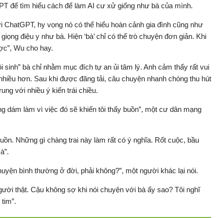
GPT để tìm hiểu cách để làm AI cư xử giống như bà của mình.
với ChatGPT, hy vọng nó có thể hiểu hoàn cảnh gia đình cũng như
 giọng điệu y như bà. Hiện ‘bà’ chỉ có thể trò chuyện đơn giản. Khi
ược”, Wu cho hay.
ồi sinh” bà chỉ nhằm mục đích tự an ủi tâm lý. Anh cảm thấy rất vui
nhiều hơn. Sau khi được đăng tải, câu chuyện nhanh chóng thu hút
ng với nhiều ý kiến trái chiều.
ng dám làm vì việc đó sẽ khiến tôi thấy buồn”, một cư dân mạng
buồn. Những gì chàng trai này làm rất có ý nghĩa. Rốt cuộc, bầu
à”.
chuyện bình thường ở đời, phải không?”, một người khác lại nói.
gười thật. Cậu không sợ khi nói chuyện với bà ấy sao? Tôi nghĩ
 tim”.