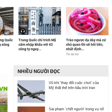
ung Quốc
Trung Quốc chỉ trích Mỹ
Trào ngược dạ dày mà cứ
g sông
cấm nhập khẩu với 43
chủ quan thì sẽ hối tiếc,
công ty ngay...
nhất định...
Tin tài trợ
NHIỀU NGƯỜI ĐỌC
Vũ khí 'thay đổi cuộc chơi' của
Mỹ thất thế trên bầu trời Iran
Sai phạm 'chết người' trong vụ nổ