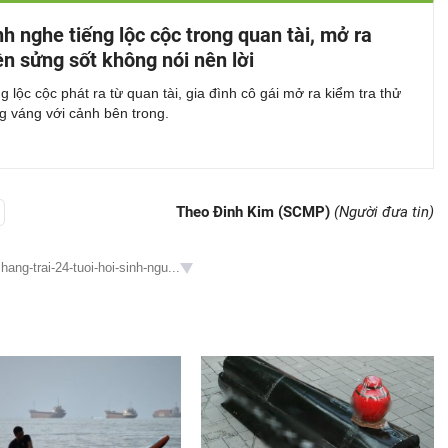
nh nghe tiếng lộc cộc trong quan tài, mở ra
ền sửng sốt không nói nên lời
g lộc cộc phát ra từ quan tài, gia đình cô gái mở ra kiểm tra thử
g váng với cảnh bên trong.
Theo Đinh Kim (SCMP)
(Người đưa tin)
ang-trai-24-tuoi-hoi-sinh-ngu...