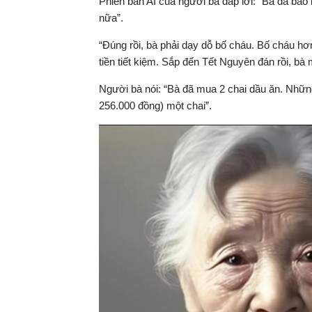
Phiên bản AI của người bà đáp lời: “Bà đã bảo
nữa”.
“Đúng rồi, bà phải dạy dỗ bố cháu. Bố cháu h
tiền tiết kiệm. Sắp đến Tết Nguyên đán rồi, bà
Người bà nói: “Bà đã mua 2 chai dầu ăn. Nhữ
256.000 đồng) một chai”.