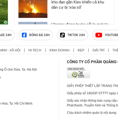
kho đạn gần Kiev khiến cả khu
dân cư bị ‘xóa sổ’
Ukraine đứng trước nỗi lo mới từ
tên lửa Triều Tiên
AGE 24H
BÓNG ĐÁ 24H
TIKTOK 24H
YOUTUB
NINH - XÃ HỘI
HI-TECH
KINH DOANH
ĐẸP
GIẢI TRÍ
TH
Khoảnh khắc nghẹt thở khi máy
bay chở khách áp sát trực thăng
CÔNG TY CỔ PHẦN QUẢNG 
của ông Trump
ng Ô chợ Dừa, Tp. Hà Nội
6
GIẤY PHÉP THIẾT LẬP TRANG T
Giấy phép số 180/GP-STTTT ngày cấ
Giấy xác nhận thông báo cung cấp
 Hòa, Tp. Hồ Chí Minh.
Phát thanh, Truyền hình và Thông t
Chịu trách nhiệm quản lý nội dung: