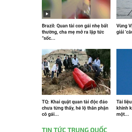
Brazil: Quan tài con gái nhẹ bất
Vùng V
thường, cha mẹ mở ra lập tức
giải 'c
“sốc...
TQ: Khai quật quan tài độc đáo
Tài liệu
chưa từng thấy, hé lộ thân phận
khinh k
cô gái...
một...
TIN TỨC TRUNG QUỐC