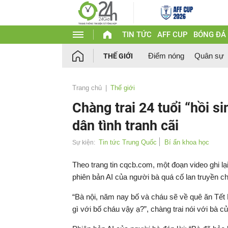
TIN TỨC
AFF CUP
BÓNG ĐÁ
Điểm nóng
Quân sự
THẾ GIỚI
Trang chủ
Thế giới
Chàng trai 24 tuổi “hồi s
dân tình tranh cãi
Tin tức Trung Quốc
Bí ẩn khoa học
Sự kiện:
Theo trang tin cqcb.com, một đoạn video ghi lạ
phiên bản AI của người bà quá cố lan truyền c
“Bà nội, năm nay bố và cháu sẽ về quê ăn Tết 
gì với bố cháu vậy ạ?”, chàng trai nói với bà c