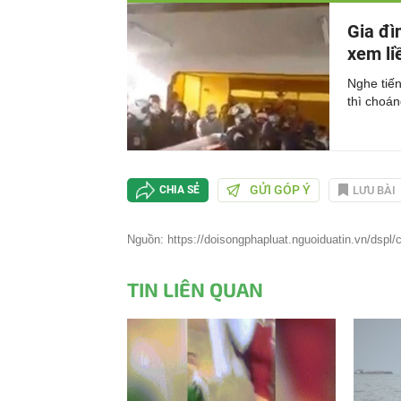
Gia đì
xem li
Nghe tiến
thì choán
GỬI GÓP Ý
LƯU BÀI
CHIA SẺ
Nguồn: https://doisongphapluat.nguoiduatin.vn/dspl/ch
TIN LIÊN QUAN