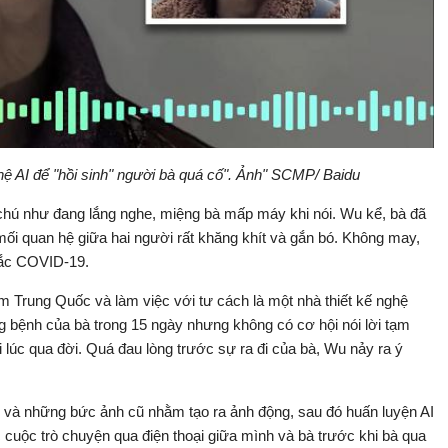
hệ AI để "hồi sinh" người bà quá cố". Ảnh" SCMP/ Baidu
chú như đang lắng nghe, miệng bà mấp máy khi nói. Wu kể, bà đã
mối quan hệ giữa hai người rất khăng khít và gắn bó. Không may,
 mắc COVID-19.
 Trung Quốc và làm việc với tư cách là một nhà thiết kế nghệ
ờng bệnh của bà trong 15 ngày nhưng không có cơ hội nói lời tạm
ới lúc qua đời. Quá đau lòng trước sự ra đi của bà, Wu nảy ra ý
 và những bức ảnh cũ nhằm tạo ra ảnh động, sau đó huấn luyện AI
 cuộc trò chuyện qua điện thoại giữa mình và bà trước khi bà qua