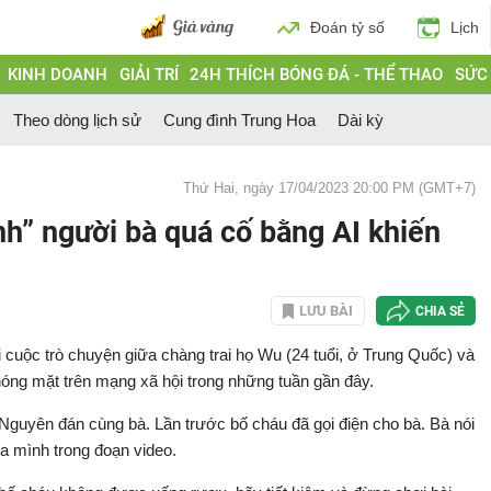
Đoán tỷ số
Lịch
KINH DOANH
GIẢI TRÍ
24H THÍCH BÓNG ĐÁ - THỂ THAO
SỨC
Theo dòng lịch sử
Cung đình Trung Hoa
Dài kỳ
Thứ Hai, ngày 17/04/2023 20:00 PM (GMT+7)
inh” người bà quá cố bằng AI khiến
LƯU BÀI
CHIA SẺ
i cuộc trò chuyện giữa chàng trai họ Wu (24 tuổi, ở Trung Quốc) và
hóng mặt trên mạng xã hội trong những tuần gần đây.
Nguyên đán cùng bà. Lần trước bố cháu đã gọi điện cho bà. Bà nói
ủa mình trong đoạn video.