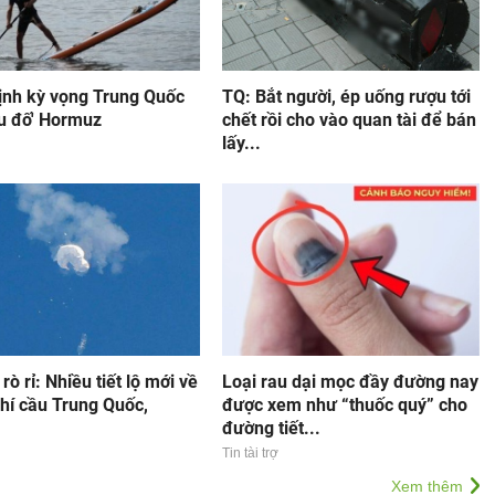
ịnh kỳ vọng Trung Quốc
TQ: Bắt người, ép uống rượu tới
âu đố' Hormuz
chết rồi cho vào quan tài để bán
lấy...
 rò rỉ: Nhiều tiết lộ mới về
Loại rau dại mọc đầy đường nay
hí cầu Trung Quốc,
được xem như “thuốc quý” cho
đường tiết...
Tin tài trợ
Xem thêm