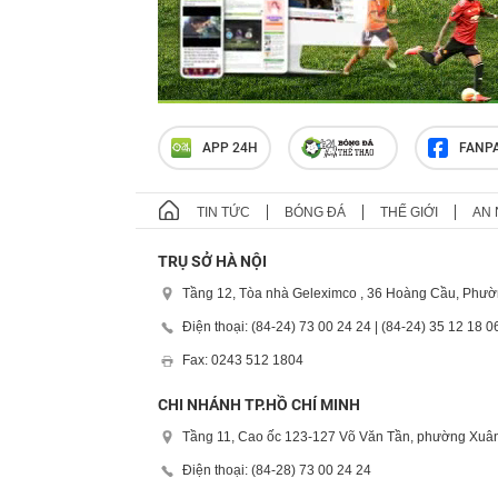
APP 24H
FANP
TIN TỨC
BÓNG ĐÁ
THẾ GIỚI
AN 
TRỤ SỞ HÀ NỘI
Tầng 12, Tòa nhà Geleximco , 36 Hoàng Cầu, Phườ
Điện thoại: (84-24) 73 00 24 24 | (84-24) 35 12 18 0
Fax: 0243 512 1804
CHI NHÁNH TP.HỒ CHÍ MINH
Tầng 11, Cao ốc 123-127 Võ Văn Tần, phường Xuân
Điện thoại: (84-28) 73 00 24 24