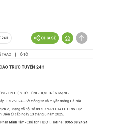
CHIA SẺ
E 24H
Ể THAO
Ô TÔ
CÁO TRỰC TUYẾN 24H
HÔNG TIN ĐIỆN TỬ TỔNG HỢP TRÊN MẠNG.
p 11/12/2024 - Sở thông tin và truyền thông Hà Nội.
 dịch vụ Mạng xã hội số 89 /GXN-PTTH&TTĐT do Cục
in Điện tử cấp ngày 13 tháng 6 năm 2025.
Phan Minh Tâm -
Chủ tịch HĐQT. Hotline:
0965 08 24 24