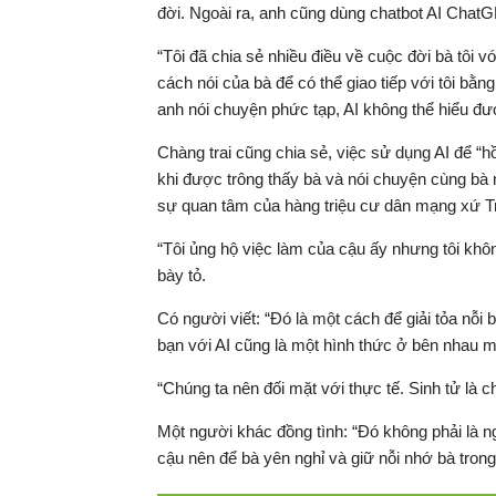
đời. Ngoài ra, anh cũng dùng chatbot AI Chat
“Tôi đã chia sẻ nhiều điều về cuộc đời bà tôi 
cách nói của bà để có thể giao tiếp với tôi bằng
anh nói chuyện phức tạp, AI không thể hiểu đ
Chàng trai cũng chia sẻ, việc sử dụng AI để “h
khi được trông thấy bà và nói chuyện cùng bà 
sự quan tâm của hàng triệu cư dân mạng xứ Tru
“Tôi ủng hộ việc làm của cậu ấy nhưng tôi khô
bày tỏ.
Có người viết: “Đó là một cách để giải tỏa nỗi 
bạn với AI cũng là một hình thức ở bên nhau m
“Chúng ta nên đối mặt với thực tế. Sinh tử là 
Một người khác đồng tình: “Đó không phải là n
cậu nên để bà yên nghỉ và giữ nỗi nhớ bà trong