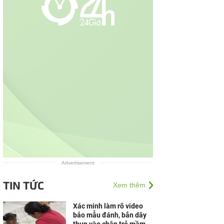
Advertisement
TIN TỨC
Xem thêm
Xác minh làm rõ video
bảo mẫu đánh, bắn dây