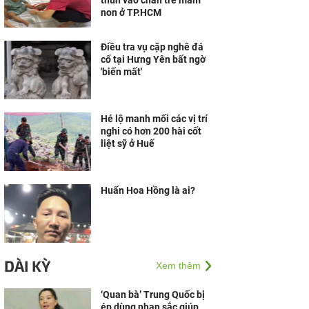
thun vào chân trẻ mầm
non ở TP.HCM
Điều tra vụ cặp nghê đá
cổ tại Hưng Yên bất ngờ
'biến mất'
Hé lộ manh mối các vị trí
nghi có hơn 200 hài cốt
liệt sỹ ở Huế
Huấn Hoa Hồng là ai?
DÀI KỲ
Xem thêm
‘Quan bà’ Trung Quốc bị
ép dùng nhan sắc giúp