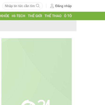
Đăng nhập
 KHỎE
HI-TECH
THẾ GIỚI
THỂ THAO
Ô TÔ