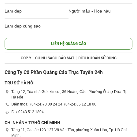
Làm đẹp
Người mẫu - Hoa hậu
Làm đẹp cùng sao
LIÊN HỆ QUẢNG CÁO
GÓP Ý
CHÍNH SÁCH BẢO MẬT
ĐIỀU KHOẢN SỬ DỤNG
Công Ty Cổ Phần Quảng Cáo Trực Tuyến 24h
TRỤ SỞ HÀ NỘI
Tầng 12, Tòa nhà Geleximco , 36 Hoàng Cầu, Phường Ô chợ Dừa, Tp.
Hà Nội
Điện thoại: (84-24)
73 00 24 24
| (84-24)
35 12 18 06
Fax:
0243 512 1804
CHI NHÁNH TP.HỒ CHÍ MINH
Tầng 11, Cao ốc 123-127 Võ Văn Tần, phường Xuân Hòa, Tp. Hồ Chí
Minh.