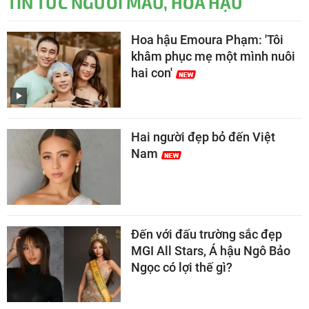
TIN TỨC NGƯỜI MẪU, HOA HẬU
Hoa hậu Emoura Phạm: 'Tôi
khâm phục mẹ một mình nuôi
hai con'
Hai người đẹp bỏ đến Việt
Nam
Đến với đấu trường sắc đẹp
MGI All Stars, Á hậu Ngô Bảo
Ngọc có lợi thế gì?