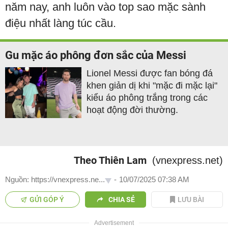
năm nay, anh luôn vào top sao mặc sành
điệu nhất làng túc cầu.
Gu mặc áo phông đơn sắc của Messi
Lionel Messi được fan bóng đá
khen giản dị khi "mặc đi mặc lại"
kiểu áo phông trắng trong các
hoạt động đời thường.
Theo Thiên Lam
(vnexpress.net)
Nguồn: https://vnexpress.ne...
-
10/07/2025 07:38 AM
GỬI GÓP Ý
CHIA SẺ
LƯU BÀI