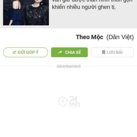
khiến nhiều người ghen tị.
Theo Mộc
(Dân Việt)
GỬI GÓP Ý
CHIA SẺ
LƯU BÀI