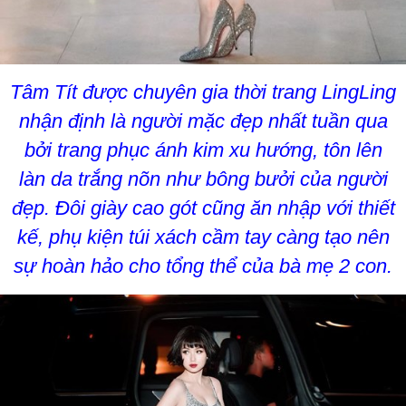
Tâm Tít được chuyên gia thời trang LingLing
nhận định là người mặc đẹp nhất tuần qua
bởi trang phục ánh kim xu hướng, tôn lên
làn da trắng nõn như bông bưởi của người
đẹp. Đôi giày cao gót cũng ăn nhập với thiết
kế, phụ kiện túi xách cầm tay càng tạo nên
sự hoàn hảo cho tổng thể của bà mẹ 2 con.