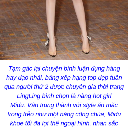
Tạm gác lại chuyện bình luận đụng hàng
hay đạo nhái, bảng xếp hạng top đẹp tuần
qua người thứ 2 được chuyên gia thời trang
LingLing bình chọn là nàng hot girl
Midu. Vẫn trung thành với style ăn mặc
trong trẻo như một nàng công chúa, Midu
khoe tối đa lợi thế ngoại hình, nhan sắc