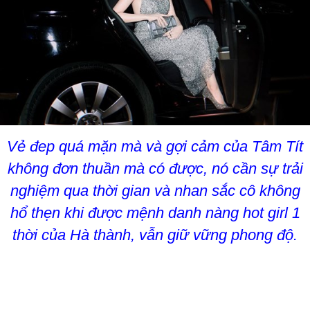
Vẻ đep quá mặn mà và gợi cảm của Tâm Tít
không đơn thuần mà có được, nó cần sự trải
nghiệm qua thời gian và nhan sắc cô không
hổ thẹn khi được mệnh danh nàng hot girl 1
thời của Hà thành, vẫn giữ vững phong độ.