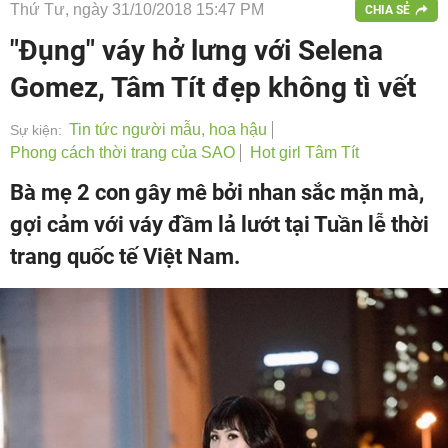
Thứ Tư, ngày 31/10/2018 15:47 PM
CHIA SẺ
"Đụng" váy hở lưng với Selena
Gomez, Tâm Tít đẹp không tì vết
Tin tức người mẫu, hoa hậu
Sự kiện:
Phong cách thời trang của SAO
Hot girl Tâm Tít
Bà mẹ 2 con gây mê bởi nhan sắc mặn mà,
gợi cảm với váy đầm lả lướt tại Tuần lễ thời
trang quốc tế Việt Nam.