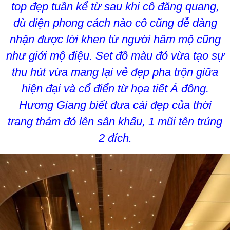
top đẹp tuần kể từ sau khi cô đăng quang,
dù diện phong cách nào cô cũng dễ dàng
nhận được lời khen từ người hâm mộ cũng
như giới mộ điệu. Set đồ màu đỏ vừa tạo sự
thu hút vừa mang lại vẻ đẹp pha trộn giữa
hiện đại và cổ điển từ họa tiết Á đông.
Hương Giang biết đưa cái đẹp của thời
trang thảm đỏ lên sân khấu, 1 mũi tên trúng
2 đích.