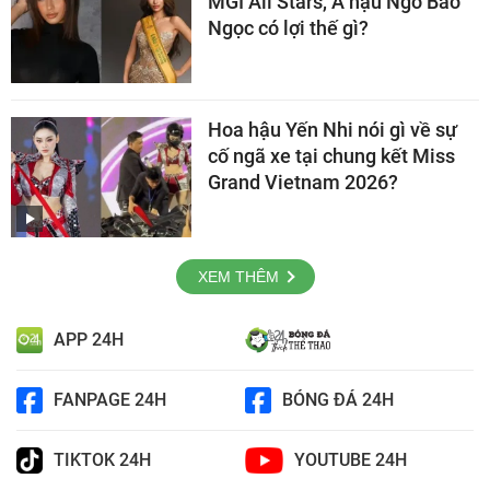
MGI All Stars, Á hậu Ngô Bảo
Ngọc có lợi thế gì?
Hoa hậu Yến Nhi nói gì về sự
cố ngã xe tại chung kết Miss
Grand Vietnam 2026?
XEM THÊM
APP 24H
FANPAGE 24H
BÓNG ĐÁ 24H
TIKTOK 24H
YOUTUBE 24H