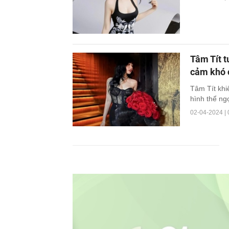
Tâm Tít t
cảm khó 
Tâm Tít khi
hình thể ng
02-04-2024 | 