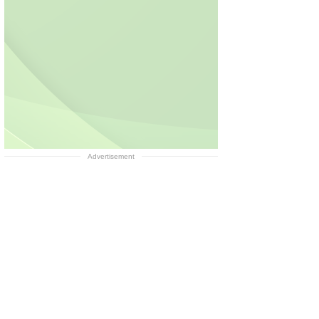
Advertisement