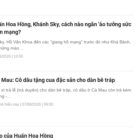
ấn Hoa Hồng, Khánh Sky, cách nào ngăn 'ảo tưởng sức
ên mạng?
ky, Hồ Văn Khoa đến các "giang hồ mạng" trước đó như Khá Bảnh,
những màn...
8/2026 | 10:00
 Mau: Cô dâu tặng cua đặc sản cho dàn bê tráp
ì xì trả lễ (trả duyên) cho dàn bê tráp, cô dâu ở Cà Mau còn trả kèm
g -...
trẻ hiện nay |
07/08/2026 | 09:00
ào của Huấn Hoa Hồng