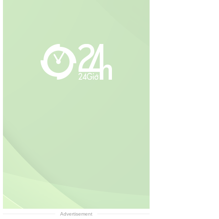
Advertisement