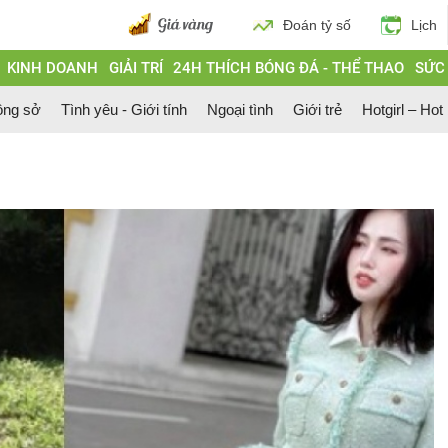
Đoán tỷ số
Lịch
KINH DOANH
GIẢI TRÍ
24H THÍCH BÓNG ĐÁ - THỂ THAO
SỨC
ông sở
Tình yêu - Giới tính
Ngoại tình
Giới trẻ
Hotgirl – Hot