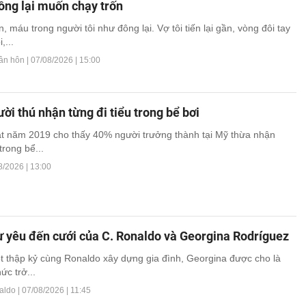
ồng lại muốn chạy trốn
 máu trong người tôi như đông lại. Vợ tôi tiến lại gần, vòng đôi tay
,...
ân hôn |
07/08/2026 | 15:00
ời thú nhận từng đi tiểu trong bể bơi
t năm 2019 cho thấy 40% người trưởng thành tại Mỹ thừa nhận
trong bể...
8/2026 | 13:00
ừ yêu đến cưới của C. Ronaldo và Georgina Rodríguez
 thập kỷ cùng Ronaldo xây dựng gia đình, Georgina được cho là
ức trở...
aldo |
07/08/2026 | 11:45