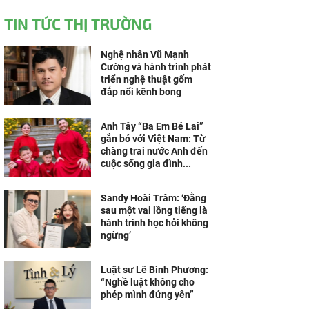
TIN TỨC THỊ TRƯỜNG
Nghệ nhân Vũ Mạnh
Cường và hành trình phát
triển nghệ thuật gốm
đắp nổi kênh bong
Anh Tây “Ba Em Bé Lai”
gắn bó với Việt Nam: Từ
chàng trai nước Anh đến
cuộc sống gia đình...
Sandy Hoài Trâm: ‘Đằng
sau một vai lồng tiếng là
hành trình học hỏi không
ngừng’
Luật sư Lê Bình Phương:
“Nghề luật không cho
phép mình đứng yên”