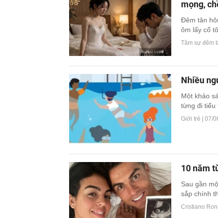
mọng, ch
Đêm tân hôn,
ôm lấy cổ tôi
Tâm sự đêm t
Nhiều ngư
Một khảo sá
từng đi tiểu 
Giới trẻ |
07/0
10 năm t
Sau gần một
sắp chính th
Cristiano Ron