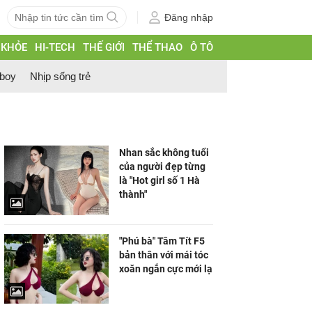
Đăng nhập
 KHỎE
HI-TECH
THẾ GIỚI
THỂ THAO
Ô TÔ
 boy
Nhịp sống trẻ
Nhan sắc không tuổi
của người đẹp từng
là "Hot girl số 1 Hà
thành"
"Phú bà" Tâm Tít F5
bản thân với mái tóc
xoăn ngắn cực mới lạ