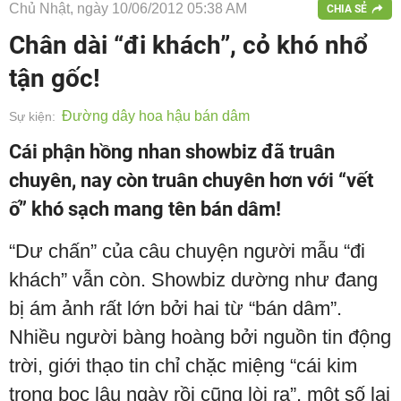
Chủ Nhật, ngày 10/06/2012 05:38 AM
CHIA SẺ
Chân dài “đi khách”, cỏ khó nhổ
tận gốc!
Đường dây hoa hậu bán dâm
Sự kiện:
Cái phận hồng nhan showbiz đã truân
chuyên, nay còn truân chuyên hơn với “vết
ố” khó sạch mang tên bán dâm!
“Dư chấn” của câu chuyện người mẫu “đi
khách” vẫn còn. Showbiz dường như đang
bị ám ảnh rất lớn bởi hai từ “bán dâm”.
Nhiều người bàng hoàng bởi nguồn tin động
trời, giới thạo tin chỉ chặc miệng “cái kim
trong bọc lâu ngày rồi cũng lòi ra”, một số lại