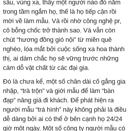
sâu, vùng xa, thấy một người nào đó nằm
trong tầm ngắm họ, thế là họ tiếp cận rồi
mời về làm mẫu. Và rồi nhờ công nghệ pr,
cô bỗng chốc trở thành sao. Và vẫn còn
chút “hương đồng gió nội” từ miền quê
nghèo, lóa mắt bởi cuộc sống xa hoa thành
thị, ai dám chắc họ sẽ vững trước những
cám dỗ vật chất từ các đại gia.
Đó là chưa kể, một số chân dài cố gắng gia
nhập, “trà trộn” và giới mẫu để làm “bàn
đạp” nâng giá đi khách. Để phát hiện ra
người mẫu “trá hình” này không phải là điều
dễ dàng bởi ai có thể ở bên cạnh họ 24/24
giờ một ngày. Một số công ty người mẫu có