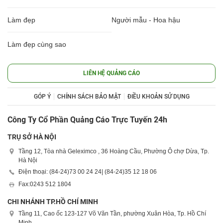
Làm đẹp
Người mẫu - Hoa hậu
Làm đẹp cùng sao
LIÊN HỆ QUẢNG CÁO
GÓP Ý
CHÍNH SÁCH BẢO MẬT
ĐIỀU KHOẢN SỬ DỤNG
Công Ty Cổ Phần Quảng Cáo Trực Tuyến 24h
TRỤ SỞ HÀ NỘI
Tầng 12, Tòa nhà Geleximco , 36 Hoàng Cầu, Phường Ô chợ Dừa, Tp.
Hà Nội
Điện thoại: (84-24)
73 00 24 24
| (84-24)
35 12 18 06
Fax:
0243 512 1804
CHI NHÁNH TP.HỒ CHÍ MINH
Tầng 11, Cao ốc 123-127 Võ Văn Tần, phường Xuân Hòa, Tp. Hồ Chí
Minh.