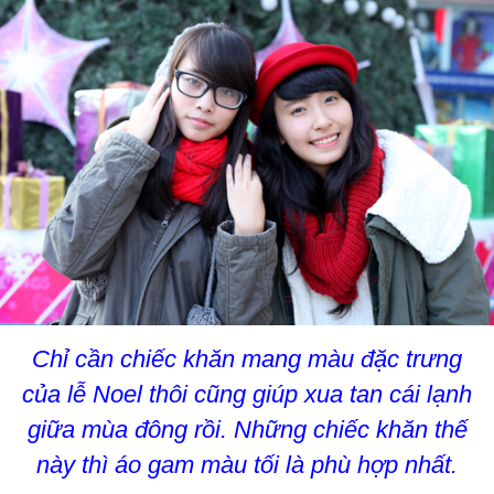
Chỉ cần chiếc khăn mang màu đặc trưng
của lễ Noel thôi cũng giúp xua tan cái lạnh
giữa mùa đông rồi. Những chiếc khăn thế
này thì áo gam màu tối là phù hợp nhất.