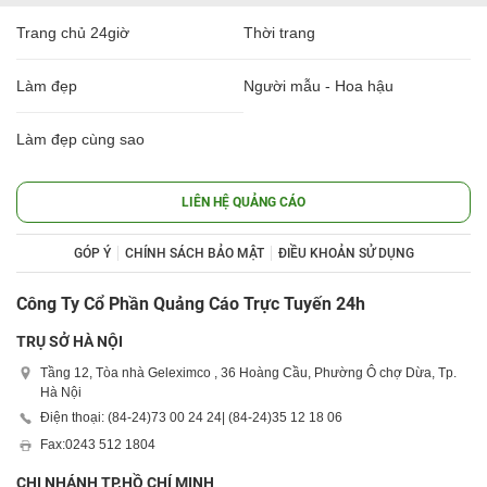
Trang chủ 24giờ
Thời trang
Làm đẹp
Người mẫu - Hoa hậu
Làm đẹp cùng sao
LIÊN HỆ QUẢNG CÁO
GÓP Ý
CHÍNH SÁCH BẢO MẬT
ĐIỀU KHOẢN SỬ DỤNG
Công Ty Cổ Phần Quảng Cáo Trực Tuyến 24h
TRỤ SỞ HÀ NỘI
Tầng 12, Tòa nhà Geleximco , 36 Hoàng Cầu, Phường Ô chợ Dừa, Tp.
Hà Nội
Điện thoại: (84-24)
73 00 24 24
| (84-24)
35 12 18 06
Fax:
0243 512 1804
CHI NHÁNH TP.HỒ CHÍ MINH