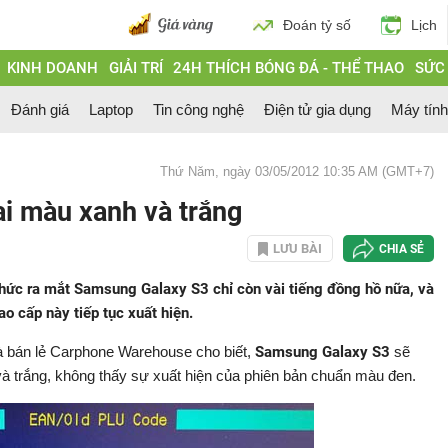
Đoán tỷ số
Lịch
KINH DOANH
GIẢI TRÍ
24H THÍCH BÓNG ĐÁ - THỂ THAO
SỨC
Đánh giá
Laptop
Tin công nghệ
Điện tử gia dụng
Máy tín
Thứ Năm, ngày 03/05/2012 10:35 AM (GMT+7)
i màu xanh và trắng
LƯU BÀI
CHIA SẺ
thức ra mắt Samsung Galaxy S3 chỉ còn vài tiếng đồng hồ nữa, và
o cấp này tiếp tục xuất hiện.
hà bán lẻ Carphone Warehouse cho biết,
Samsung Galaxy S3
sẽ
và trắng, không thấy sự xuất hiện của phiên bản chuẩn màu đen.