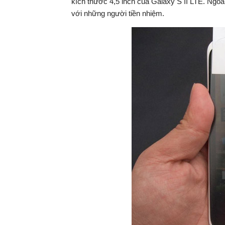
kích thước 4,5 inch của Galaxy S II LTE. Ngoà
với những người tiền nhiệm.