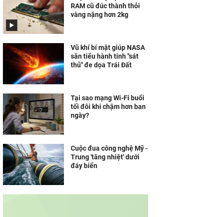
RAM cũ đúc thành thỏi
vàng nặng hơn 2kg
Vũ khí bí mật giúp NASA
săn tiểu hành tinh "sát
thủ" đe dọa Trái Đất
Tại sao mạng Wi-Fi buổi
tối đôi khi chậm hơn ban
ngày?
Cuộc đua công nghệ Mỹ -
Trung 'tăng nhiệt' dưới
đáy biển