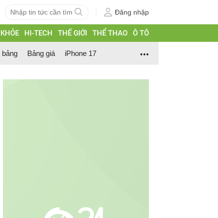
Đăng nhập
 KHỎE
HI-TECH
THẾ GIỚI
THỂ THAO
Ô TÔ
h bảng
Bảng giá
iPhone 17