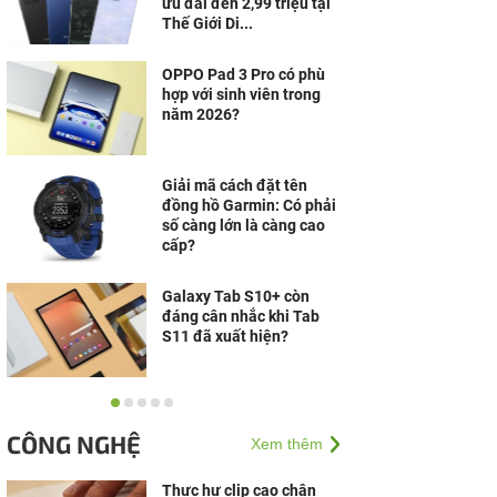
ưu đãi đến 2,99 triệu tại
Thế Giới Di...
OPPO Pad 3 Pro có phù
hợp với sinh viên trong
năm 2026?
Giải mã cách đặt tên
đồng hồ Garmin: Có phải
số càng lớn là càng cao
cấp?
Galaxy Tab S10+ còn
đáng cân nhắc khi Tab
S11 đã xuất hiện?
Laptop Windows cạnh
tranh mạnh, MacBook
CÔNG NGHỆ
Xem thêm
vẫn có lý do riêng để giữ
chân người dùng
Thực hư clip cạo chân