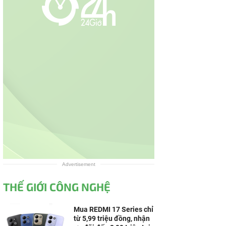
Advertisement
THẾ GIỚI CÔNG NGHỆ
Mua REDMI 17 Series chỉ
từ 5,99 triệu đồng, nhận