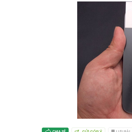
GỬI GÓP Ý
LƯU BÀI
CHIA SẺ