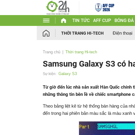
TIN TỨC
AFF CUP
BÓNG ĐÁ
Điện thoại
THỜI TRANG HI-TECH
Trang chủ
Thời trang Hi-tech
Samsung Galaxy S3 có ha
Galaxy S3
Sự kiện:
Từ giờ đến lúc nhà sản xuất Hàn Quốc chính 
những thông tin bên lề về chiếc smartphone ca
Theo bảng liệt kê từ hệ thống bán hàng của n
đến trong hai phiên bản màu sắc là màu xanh 