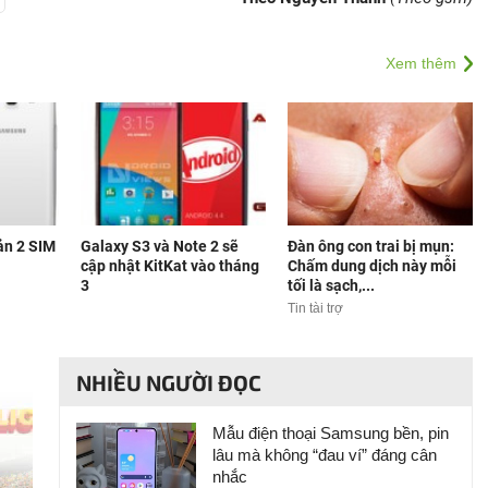
Xem thêm
ản 2 SIM
Galaxy S3 và Note 2 sẽ
Đàn ông con trai bị mụn:
cập nhật KitKat vào tháng
Chấm dung dịch này mỗi
3
tối là sạch,...
Tin tài trợ
NHIỀU NGƯỜI ĐỌC
Mẫu điện thoại Samsung bền, pin
lâu mà không “đau ví” đáng cân
nhắc