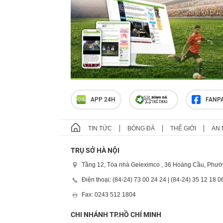
APP 24H
FANP
TIN TỨC
BÓNG ĐÁ
THẾ GIỚI
AN 
TRỤ SỞ HÀ NỘI
Tầng 12, Tòa nhà Geleximco , 36 Hoàng Cầu, Phườ
Điện thoại: (84-24) 73 00 24 24 | (84-24) 35 12 18 0
Fax: 0243 512 1804
CHI NHÁNH TP.HỒ CHÍ MINH