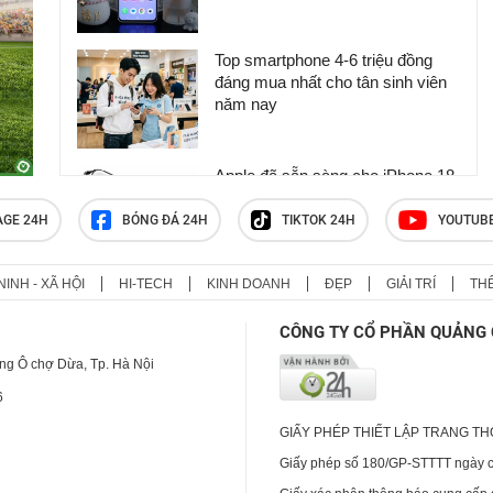
Top smartphone 4-6 triệu đồng
đáng mua nhất cho tân sinh viên
năm nay
Apple đã sẵn sàng cho iPhone 18
Pro và iPhone Ultra
AGE 24H
BÓNG ĐÁ 24H
TIKTOK 24H
YOUTUB
NINH - XÃ HỘI
HI-TECH
KINH DOANH
ĐẸP
GIẢI TRÍ
TH
3 thứ giúp iPhone Ultra "đánh bại"
Galaxy Z Fold8
CÔNG TY CỔ PHẦN QUẢNG 
ng Ô chợ Dừa, Tp. Hà Nội
6
GIẤY PHÉP THIẾT LẬP TRANG T
Giấy phép số 180/GP-STTTT ngày cấ