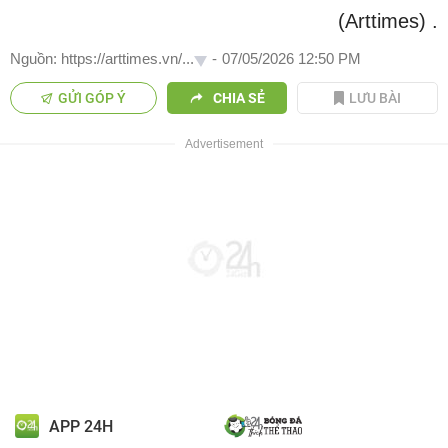
(Arttimes)
.
Nguồn: https://arttimes.vn/...
-
07/05/2026 12:50 PM
GỬI GÓP Ý
CHIA SẺ
LƯU BÀI
APP 24H