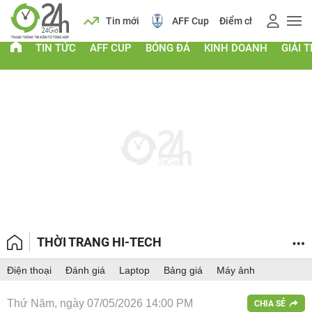
 vàng
Lịch
Tin mới
AFF Cup
Điểm chuẩn 2026
TIN TỨC
AFF CUP
BÓNG ĐÁ
KINH DOANH
GIẢI T
THỜI TRANG HI-TECH
Điện thoại
Đánh giá
Laptop
Bảng giá
Máy ảnh
Thứ Năm, ngày 07/05/2026 14:00 PM
CHIA SẺ