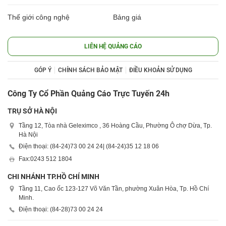
Thế giới công nghệ
Bảng giá
LIÊN HỆ QUẢNG CÁO
GÓP Ý
CHÍNH SÁCH BẢO MẬT
ĐIỀU KHOẢN SỬ DỤNG
Công Ty Cổ Phần Quảng Cáo Trực Tuyến 24h
TRỤ SỞ HÀ NỘI
Tầng 12, Tòa nhà Geleximco , 36 Hoàng Cầu, Phường Ô chợ Dừa, Tp.
Hà Nội
Điện thoại: (84-24)
73 00 24 24
| (84-24)
35 12 18 06
Fax:
0243 512 1804
CHI NHÁNH TP.HỒ CHÍ MINH
Tầng 11, Cao ốc 123-127 Võ Văn Tần, phường Xuân Hòa, Tp. Hồ Chí
Minh.
Điện thoại: (84-28)
73 00 24 24