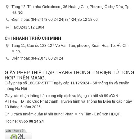
Tầng 12, Tòa nhà Geleximco , 36 Hoàng Cầu, Phường Ô chợ Dừa, Tp.
Hà Nội
Điện thoại: (84-24)
73 00 24 24
| (84-24)
35 12 18 06
Fax:
0243 512 1804
CHI NHÁNH TP.HỒ CHÍ MINH
Tầng 11, Cao ốc 123-127 Võ Văn Tần, phường Xuân Hòa, Tp. Hồ Chí
Minh.
Điện thoại: (84-28)
73 00 24 24
GIẤY PHÉP THIẾT LẬP TRANG THÔNG TIN ĐIỆN TỬ TỔNG
HỢP TRÊN MẠNG.
Giấy phép số 180/GP-STTTT ngày cấp 11/12/2024 - Sở thông tin và truyền
thông Hà Nội.
Giấy xác nhận thông báo cung cấp dịch vụ Mạng xã hội số 89 /GXN-
PTTH&TTĐT do Cục Phát thanh, Truyền hình và Thông tin Điện tử cấp ngày
13 tháng 6 năm 2025.
Chịu trách nhiệm quản lý nội dung: Phan Minh Tâm - Chủ tịch HĐQT.
Hotline:
0965 08 24 24