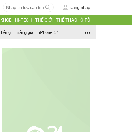
Đăng nhập
 KHỎE
HI-TECH
THẾ GIỚI
THỂ THAO
Ô TÔ
h bảng
Bảng giá
iPhone 17