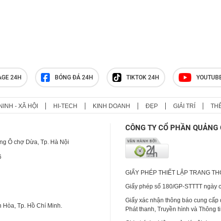
Galaxy S27 Ultra lần đầu lộ thiết
kế mới lạ
AGE 24H
BÓNG ĐÁ 24H
TIKTOK 24H
YOUTUB
NINH - XÃ HỘI
HI-TECH
KINH DOANH
ĐẸP
GIẢI TRÍ
TH
CÔNG TY CỔ PHẦN QUẢNG 
ng Ô chợ Dừa, Tp. Hà Nội
6
GIẤY PHÉP THIẾT LẬP TRANG T
Giấy phép số 180/GP-STTTT ngày cấ
Giấy xác nhận thông báo cung cấp
 Hòa, Tp. Hồ Chí Minh.
Phát thanh, Truyền hình và Thông t