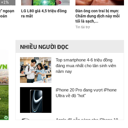
c" ngoạn
LG L80 giá 4,5 triệu đồng
Đàn ông con trai bị mụn:
soán
ra mắt
Chấm dung dịch này mỗi
tối là sạch,...
Tin tài trợ
NHIỀU NGƯỜI ĐỌC
Top smartphone 4-6 triệu đồng
đáng mua nhất cho tân sinh viên
năm nay
iPhone 20 Pro đang vượt iPhone
Ultra về độ "hot"
Apple đã sẵn sàng cho iPhone 18
Pro và iPhone Ultra