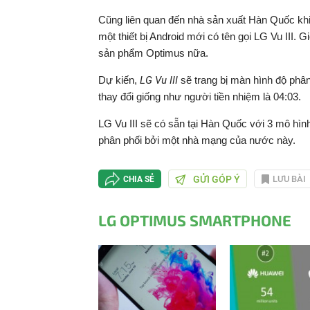
Cũng liên quan đến nhà sản xuất Hàn Quốc khi 
một thiết bị Android mới có tên gọi LG Vu III.
sản phẩm Optimus nữa.
Dự kiến,
LG Vu III
sẽ trang bị màn hình độ phân
thay đổi giống như người tiền nhiệm là 04:03.
LG Vu III sẽ có sẵn tại Hàn Quốc với 3 mô hìn
phân phối bởi một nhà mạng của nước này.
GỬI GÓP Ý
LƯU BÀI
CHIA SẺ
LG OPTIMUS SMARTPHONE