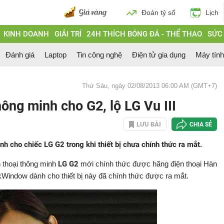
Đoán tỷ số
Lịch
KINH DOANH
GIẢI TRÍ
24H THÍCH BÓNG ĐÁ - THỂ THAO
SỨC
Đánh giá
Laptop
Tin công nghệ
Điện tử gia dụng
Máy tín
Thứ Sáu, ngày 02/08/2013 06:00 AM (GMT+7)
ông minh cho G2, lộ LG Vu III
LƯU BÀI
CHIA SẺ
h cho chiếc LG G2 trong khi thiết bị chưa chính thức ra mắt.
n thoại thông minh
LG G2
mới chính thức được hãng điện thoại Hàn
kWindow
dành cho thiết bị này đã chính thức được ra mắt.