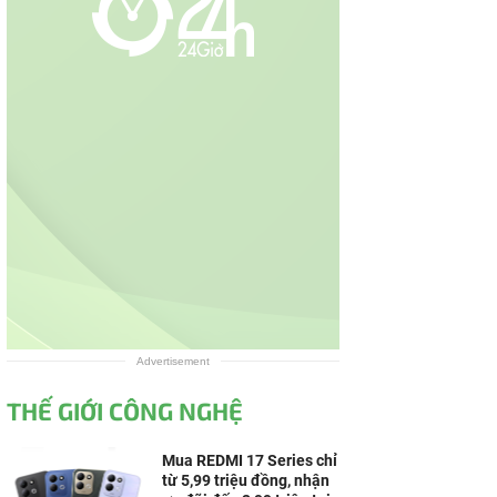
Advertisement
THẾ GIỚI CÔNG NGHỆ
Mua REDMI 17 Series chỉ
từ 5,99 triệu đồng, nhận