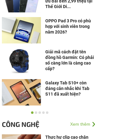
ưu đãi đến 2,99 triệu tại
Thế Giới Di...
OPPO Pad 3 Pro có phù
hợp với sinh viên trong
năm 2026?
Giải mã cách đặt tên
đồng hồ Garmin: Có phải
số càng lớn là càng cao
cấp?
Galaxy Tab S10+ còn
đáng cân nhắc khi Tab
S11 đã xuất hiện?
Laptop Windows cạnh
tranh mạnh, MacBook
CÔNG NGHỆ
Xem thêm
vẫn có lý do riêng để giữ
chân người dùng
Thực hư clip cạo chân