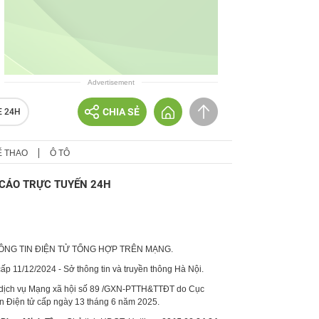
Advertisement
CHIA SẺ
E 24H
Ể THAO
Ô TÔ
CÁO TRỰC TUYẾN 24H
HÔNG TIN ĐIỆN TỬ TỔNG HỢP TRÊN MẠNG.
p 11/12/2024 - Sở thông tin và truyền thông Hà Nội.
 dịch vụ Mạng xã hội số 89 /GXN-PTTH&TTĐT do Cục
in Điện tử cấp ngày 13 tháng 6 năm 2025.