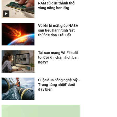
RAM cũ đúc thành thỏi
vàng nặng hơn 2kg
Vũ khí bí mật giúp NASA
săn tiểu hành tinh "sát
thủ" đe dọa Trái Đất
Tại sao mạng Wi-Fi buổi
tối đôi khi chậm hơn ban
ngày?
Cuộc đua công nghệ Mỹ -
Trung 'tăng nhiệt' dưới
đáy biển