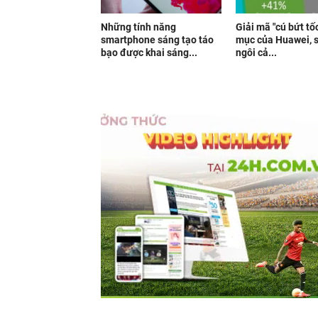
Những tính năng
Giải mã "cú bứt tố
smartphone sáng tạo táo
mục của Huawei, 
bạo được khai sáng...
ngôi cả...