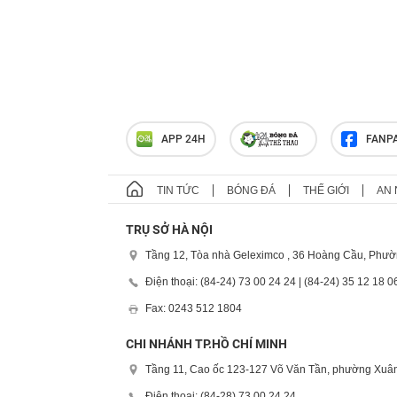
APP 24H
FANP
TIN TỨC
BÓNG ĐÁ
THẾ GIỚI
AN 
TRỤ SỞ HÀ NỘI
Tầng 12, Tòa nhà Geleximco , 36 Hoàng Cầu, Phườ
Điện thoại: (84-24) 73 00 24 24 | (84-24) 35 12 18 0
Fax: 0243 512 1804
CHI NHÁNH TP.HỒ CHÍ MINH
Tầng 11, Cao ốc 123-127 Võ Văn Tần, phường Xuân
Điện thoại: (84-28) 73 00 24 24