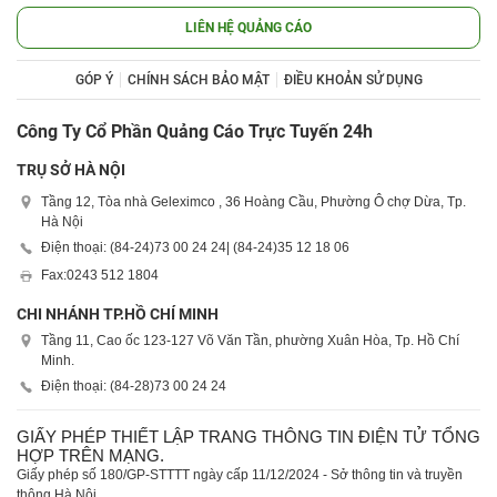
LIÊN HỆ QUẢNG CÁO
GÓP Ý
CHÍNH SÁCH BẢO MẬT
ĐIỀU KHOẢN SỬ DỤNG
Công Ty Cổ Phần Quảng Cáo Trực Tuyến 24h
TRỤ SỞ HÀ NỘI
Tầng 12, Tòa nhà Geleximco , 36 Hoàng Cầu, Phường Ô chợ Dừa, Tp.
Hà Nội
Điện thoại: (84-24)
73 00 24 24
| (84-24)
35 12 18 06
Fax:
0243 512 1804
CHI NHÁNH TP.HỒ CHÍ MINH
Tầng 11, Cao ốc 123-127 Võ Văn Tần, phường Xuân Hòa, Tp. Hồ Chí
Minh.
Điện thoại: (84-28)
73 00 24 24
GIẤY PHÉP THIẾT LẬP TRANG THÔNG TIN ĐIỆN TỬ TỔNG
HỢP TRÊN MẠNG.
Giấy phép số 180/GP-STTTT ngày cấp 11/12/2024 - Sở thông tin và truyền
thông Hà Nội.