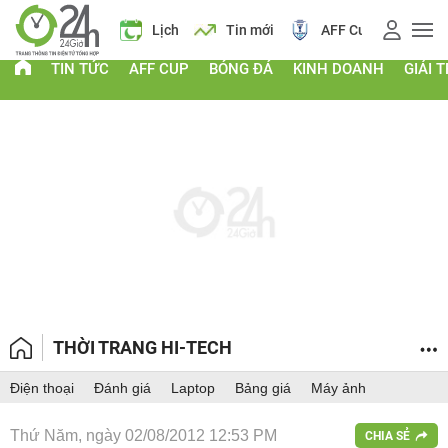
 vàng
Lịch
Tin mới
AFF Cup
Điểm chuẩn 2026
TIN TỨC
AFF CUP
BÓNG ĐÁ
KINH DOANH
GIẢI T
THỜI TRANG HI-TECH
Điện thoại
Đánh giá
Laptop
Bảng giá
Máy ảnh
Thứ Năm, ngày 02/08/2012 12:53 PM
CHIA SẺ