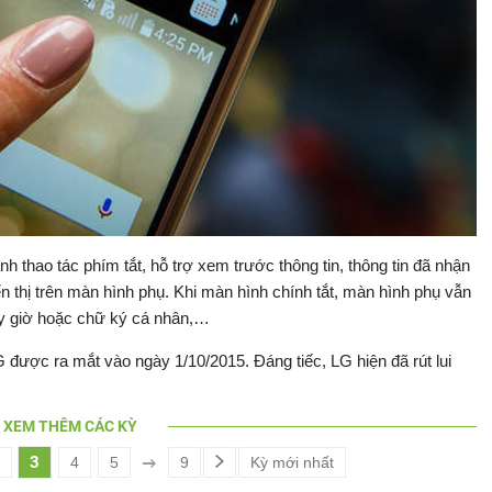
nh thao tác phím tắt, hỗ trợ xem trước thông tin, thông tin đã nhận
n thị trên màn hình phụ. Khi màn hình chính tắt, màn hình phụ vẫn
gày giờ hoặc chữ ký cá nhân,…
 được ra mắt vào ngày 1/10/2015. Đáng tiếc, LG hiện đã rút lui
XEM THÊM CÁC KỲ
3
4
5
9
Kỳ mới nhất