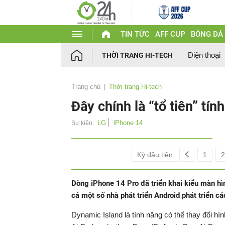
TIN TỨC
AFF CUP
BÓNG ĐÁ
Điện thoại
THỜI TRANG HI-TECH
Trang chủ
Thời trang Hi-tech
Đây chính là “tổ tiên” tí
LG
iPhone 14
Sự kiện:
Kỳ đầu tiên
1
2
Dòng iPhone 14 Pro đã triển khai kiểu màn h
cả một số nhà phát triển Android phát triển c
Dynamic Island là tính năng có thể thay đổi hì