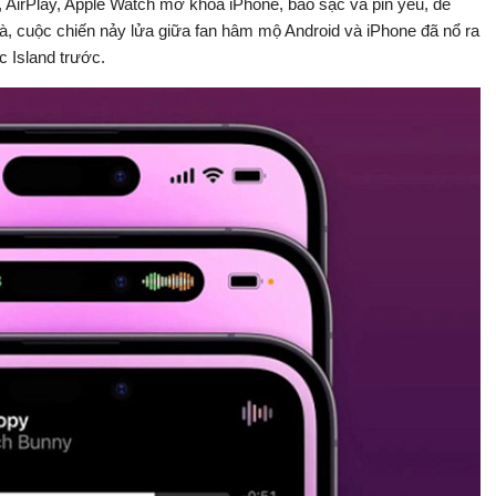
, AirPlay, Apple Watch mở khóa iPhone, báo sạc và pin yếu, để
 là, cuộc chiến nảy lửa giữa fan hâm mộ Android và iPhone đã nổ ra
c Island trước.