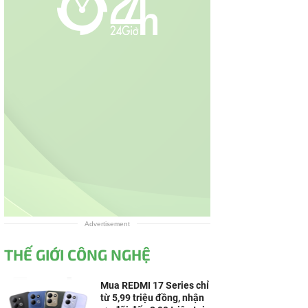
Advertisement
THẾ GIỚI CÔNG NGHỆ
Mua REDMI 17 Series chỉ
từ 5,99 triệu đồng, nhận