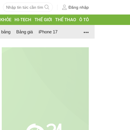
Đăng nhập
 KHỎE
HI-TECH
THẾ GIỚI
THỂ THAO
Ô TÔ
h bảng
Bảng giá
iPhone 17