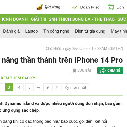
Đoán tỷ số
Lịch
KINH DOANH
GIẢI TRÍ
24H THÍCH BÓNG ĐÁ - THỂ THAO
SỨC
Đánh giá
Laptop
Tin công nghệ
Điện tử gia dụng
Máy tín
Chủ Nhật, ngày 25/09/2022 10:00 AM (GMT+7)
nh năng thần thánh trên iPhone 14 Pro
LƯU BÀI
CHIA SẺ
XEM THÊM CÁC KỲ
3
4
5
9
Kỳ mới nhất
ình Dynamic Island và được nhiều người dùng đón nhận, bao gồm
ác ứng dụng sao chép.
nh dạng khi có các thông báo như báo cuộc gọi đến, kết nối