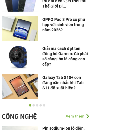
ưu đãi đến 2,99 triệu tại
Thế Giới Di...
OPPO Pad 3 Pro có phù
hợp với sinh viên trong
năm 2026?
Giải mã cách đặt tên
đồng hồ Garmin: Có phải
số càng lớn là càng cao
cấp?
Galaxy Tab S10+ còn
đáng cân nhắc khi Tab
S11 đã xuất hiện?
Laptop Windows cạnh
tranh mạnh, MacBook
CÔNG NGHỆ
Xem thêm
vẫn có lý do riêng để giữ
chân người dùng
Pin sodium-ion lộ diện,