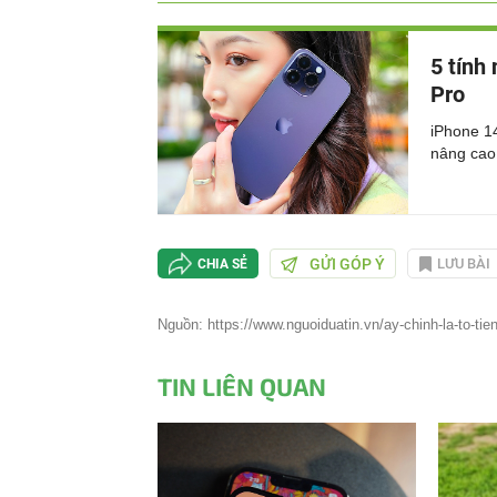
5 tính
Pro
iPhone 14
nâng cao
GỬI GÓP Ý
LƯU BÀI
CHIA SẺ
Nguồn: https://www.nguoiduatin.vn/ay-chinh-la-to-tien-
TIN LIÊN QUAN