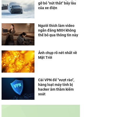
gỡ bỏ "nút thắt" bấy lâu
của xe điện
Người thích làm video
ngắn đăng MXH không
thể bỏ qua thông tin này
Ảnh chụp rõ nét nhất về
Mặt Trời
Cài VPN để "vượt rào",
hàng loạt máy tính bị
hacker âm thầm kiểm
soát