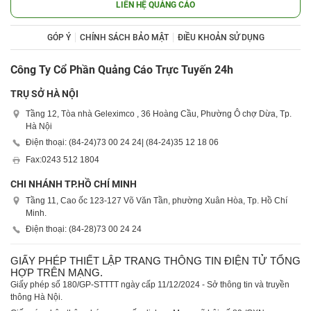
LIÊN HỆ QUẢNG CÁO
GÓP Ý
CHÍNH SÁCH BẢO MẬT
ĐIỀU KHOẢN SỬ DỤNG
Công Ty Cổ Phần Quảng Cáo Trực Tuyến 24h
TRỤ SỞ HÀ NỘI
Tầng 12, Tòa nhà Geleximco , 36 Hoàng Cầu, Phường Ô chợ Dừa, Tp.
Hà Nội
Điện thoại: (84-24)
73 00 24 24
| (84-24)
35 12 18 06
Fax:
0243 512 1804
CHI NHÁNH TP.HỒ CHÍ MINH
Tầng 11, Cao ốc 123-127 Võ Văn Tần, phường Xuân Hòa, Tp. Hồ Chí
Minh.
Điện thoại: (84-28)
73 00 24 24
GIẤY PHÉP THIẾT LẬP TRANG THÔNG TIN ĐIỆN TỬ TỔNG
HỢP TRÊN MẠNG.
Giấy phép số 180/GP-STTTT ngày cấp 11/12/2024 - Sở thông tin và truyền
thông Hà Nội.