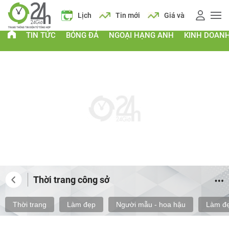
 vàng
Giá xăng
Lịch
Tin mới
Giá vàng
Giá xăng
TIN TỨC
BÓNG ĐÁ
NGOẠI HẠNG ANH
KINH DOAN
Thời trang công sở
Thời trang
Làm đẹp
Người mẫu - hoa hậu
Làm đẹ