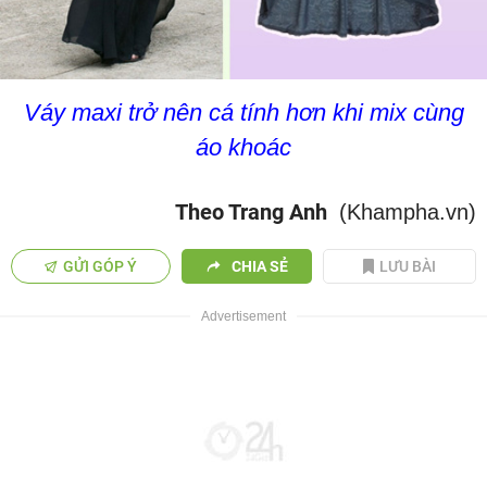
Váy maxi trở nên cá tính hơn khi mix cùng
áo khoác
Theo Trang Anh
(Khampha.vn)
GỬI GÓP Ý
CHIA SẺ
LƯU BÀI