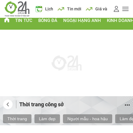
Giá xăng
Lịch
Tin mới
Giá vàng
Giá xăng
TIN TỨC
BÓNG ĐÁ
NGOẠI HẠNG ANH
KINH DOAN
Thời trang công sở
Thời trang
Làm đẹp
Người mẫu - hoa hậu
Làm đẹ