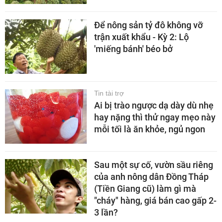
Để nông sản tỷ đô không vỡ
trận xuất khẩu - Kỳ 2: Lộ
'miếng bánh' béo bở
Tin tài trợ
Ai bị trào ngược dạ dày dù nhẹ
hay nặng thì thử ngay mẹo này
mỗi tối là ăn khỏe, ngủ ngon
Sau một sự cố, vườn sầu riêng
của anh nông dân Đồng Tháp
(Tiền Giang cũ) làm gì mà
"cháy" hàng, giá bán cao gấp 2-
3 lần?