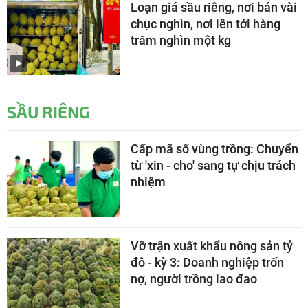
Loạn giá sầu riêng, nơi bán vài
chục nghìn, nơi lên tới hàng
trăm nghìn một kg
SẦU RIÊNG
Cấp mã số vùng trồng: Chuyển
từ 'xin - cho' sang tự chịu trách
nhiệm
Vỡ trận xuất khẩu nông sản tỷ
đô - kỳ 3: Doanh nghiệp trốn
nợ, người trồng lao đao