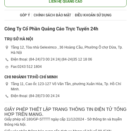
LIÊN HỆ QUẢNG CÁO
GÓP Ý
CHÍNH SÁCH BẢO MẬT
ĐIỀU KHOẢN SỬ DỤNG
Công Ty Cổ Phần Quảng Cáo Trực Tuyến 24h
TRỤ SỞ HÀ NỘI
Tầng 12, Tòa nhà Geleximco , 36 Hoàng Cầu, Phường Ô chợ Dừa, Tp.
Hà Nội
Điện thoại: (84-24)
73 00 24 24
| (84-24)
35 12 18 06
Fax:
0243 512 1804
CHI NHÁNH TP.HỒ CHÍ MINH
Tầng 11, Cao ốc 123-127 Võ Văn Tần, phường Xuân Hòa, Tp. Hồ Chí
Minh.
Điện thoại: (84-28)
73 00 24 24
GIẤY PHÉP THIẾT LẬP TRANG THÔNG TIN ĐIỆN TỬ TỔNG
HỢP TRÊN MẠNG.
Giấy phép số 180/GP-STTTT ngày cấp 11/12/2024 - Sở thông tin và truyền
thông Hà Nội.