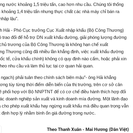
ng nước khoảng 1,5 triệu tấn, cao hơn nhu cầu. Chúng tôi thống
h khoảng 1,4 triệu tấn nhưng thực chất các nhà máy chỉ bán ra
nhập lậu”.
anh Hải - Phó Cục trưởng Cục Xuất nhập khẩu (Bộ Công Thương)
trao đổi để hỗ trợ DN xuất khẩu đường, giải phóng lượng đường
, chủ trương của Bộ Công Thương là không hạn chế xuất
ng Thương cũng đã nhiều lần khẳng định, việc xuất khẩu đường
c tế, cửa khẩu chính) không có quy định nào cấm, hoặc phải xin
eo nhu cầu và làm thủ tục tại cơ quan hải quan.
u ngạch) phải tuân theo chính sách biên mậu”- ông Hải khẳng
g tùy từng thời điểm diễn biến của thị trường, trên cơ sở cân
ẽ phối hợp với Bộ NNPTNT để có cơ chế điều hành thích hợp đối
ác doanh nghiệp sản xuất và kinh doanh mía đường. Một lãnh đạo
à cho phép xuất khẩu hay ngừng xuất khẩu mà điều quan trọng vẫn
t định hợp lý nhằm bình ổn giá đường trong nước.
Theo Thanh Xuân - Mai Hương (Dân Việt)