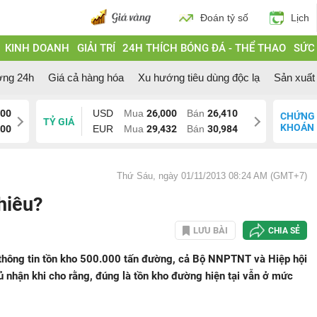
Đoán tỷ số
Lịch
KINH DOANH
GIẢI TRÍ
24H THÍCH BÓNG ĐÁ - THỂ THAO
SỨC
ờng 24h
Giá cả hàng hóa
Xu hướng tiêu dùng độc lạ
Sản xuất 
000
USD
Mua
26,000
Bán
26,410
CHỨNG
TỶ GIÁ
KHOÁN
200
EUR
Mua
29,432
Bán
30,984
Thứ Sáu, ngày 01/11/2013 08:24 AM (GMT+7)
hiêu?
LƯU BÀI
CHIA SẺ
thông tin tồn kho 500.000 tấn đường, cả Bộ NNPTNT và Hiệp hội
 nhận khi cho rằng, đúng là tồn kho đường hiện tại vẫn ở mức