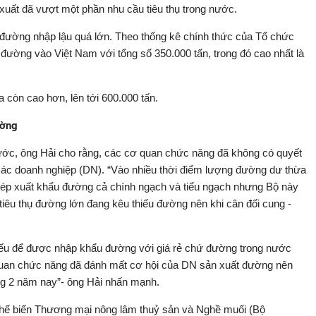
uất đã vượt một phần nhu cầu tiêu thụ trong nước.
 đường nhập lậu quá lớn. Theo thống kê chính thức của Tổ chức
đường vào Việt Nam với tổng số 350.000 tấn, trong đó cao nhất là
 còn cao hơn, lên tới 600.000 tấn.
ường
ước, ông Hải cho rằng, các cơ quan chức năng đã không có quyết
 các doanh nghiệp (DN). “Vào nhiều thời điểm lượng đường dư thừa
ép xuất khẩu đường cả chính ngạch và tiểu ngạch nhưng Bộ này
tiêu thụ đường lớn đang kêu thiếu đường nên khi cân đối cung -
hiếu để được nhập khẩu đường với giá rẻ chứ đường trong nước
 quan chức năng đã đánh mất cơ hội của DN sản xuất đường nên
ong 2 năm nay”- ông Hải nhấn mạnh.
ế biến Thương mại nông lâm thuỷ sản và Nghề muối (Bộ