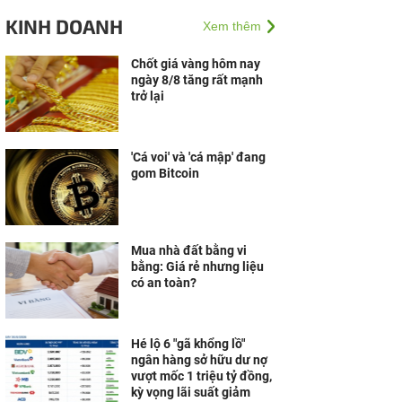
sự khác biệt đến thị
KINH DOANH
Xem thêm
trường Việt
Chốt giá vàng hôm nay
ngày 8/8 tăng rất mạnh
trở lại
'Cá voi' và 'cá mập' đang
gom Bitcoin
Mua nhà đất bằng vi
bằng: Giá rẻ nhưng liệu
có an toàn?
Hé lộ 6 "gã khổng lồ"
ngân hàng sở hữu dư nợ
vượt mốc 1 triệu tỷ đồng,
kỳ vọng lãi suất giảm