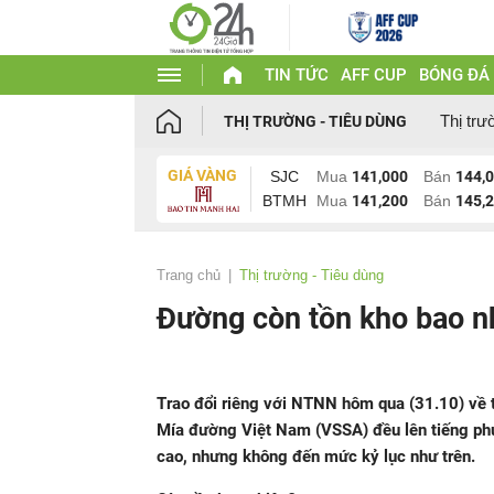
TIN TỨC
AFF CUP
BÓNG ĐÁ
Thị trư
THỊ TRƯỜNG - TIÊU DÙNG
GIÁ VÀNG
SJC
Mua
141,000
Bán
144,
BTMH
Mua
141,200
Bán
145,
Trang chủ
Thị trường - Tiêu dùng
Đường còn tồn kho bao n
Trao đổi riêng với NTNN hôm qua (31.10) về 
Mía đường Việt Nam (VSSA) đều lên tiếng phủ
cao, nhưng không đến mức kỷ lục như trên.