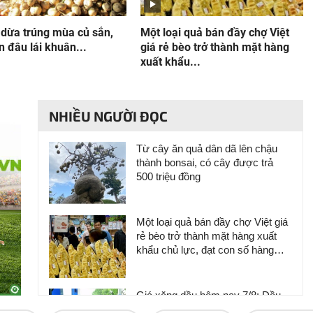
 dừa trúng mùa củ sắn,
Một loại quả bán đầy chợ Việt
 đâu lái khuân...
giá rẻ bèo trở thành mặt hàng
xuất khẩu...
NHIỀU NGƯỜI ĐỌC
Từ cây ăn quả dân dã lên chậu
thành bonsai, có cây được trả
500 triệu đồng
Một loại quả bán đầy chợ Việt giá
rẻ bèo trở thành mặt hàng xuất
khẩu chủ lực, đạt con số hàng
chục triệu USD chỉ trong nửa năm
Giá xăng dầu hôm nay 7/8: Dầu
thế giới đi lên, trong nước đồng