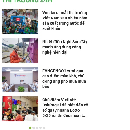
Voniko ra mắt thị trường
Việt Nam sau nhiều năm
sản xuất trong nước để
xuất khẩu
Nhiệt điện Nghi Sơn đẩy
mạnh ứng dụng công
nghệ hiện đại
EVNGENCO1 vượt qua
cao điểm mùa khô, chủ
động ứng phó mùa mưa
bão
Chủ điểm Vietlott:
“Những ai đã biết đến xổ
số quay nhanh Lotto
5/35 rồi thì đều mua ít...
HeleH thương hiệu mang