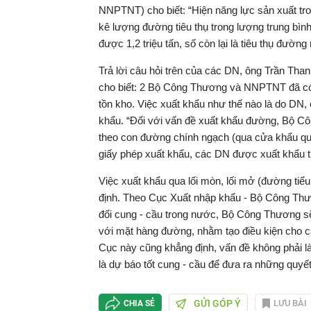
NNPTNT) cho biết: “Hiện năng lực sản xuất tro
kê lượng đường tiêu thụ trong lượng trung bìn
được 1,2 triệu tấn, số còn lại là tiêu thụ đường 
Trả lời câu hỏi trên của các DN, ông Trần Th
cho biết: 2 Bộ Công Thương và NNPTNT đã có 
tồn kho. Việc xuất khẩu như thế nào là do DN
khẩu. “Đối với vấn đề xuất khẩu đường, Bộ Cô
theo con đường chính ngạch (qua cửa khẩu quố
giấy phép xuất khẩu, các DN được xuất khẩu th
Việc xuất khẩu qua lối mòn, lối mở (đường tiể
định. Theo Cục Xuất nhập khẩu - Bộ Công Thươn
đối cung - cầu trong nước, Bộ Công Thương s
với mặt hàng đường, nhằm tạo điều kiện cho c
Cục này cũng khẳng định, vấn đề không phải l
là dự báo tốt cung - cầu để đưa ra những quyế
GỬI GÓP Ý
LƯU BÀI
CHIA SẺ