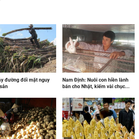
y đường đối mặt nguy
Nam Định: Nuôi con hiền lành
 sản
bán cho Nhật, kiếm vài chục...