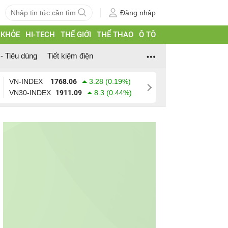
Đăng nhập
 KHỎE
HI-TECH
THẾ GIỚI
THỂ THAO
Ô TÔ
- Tiêu dùng
Tiết kiệm điện
VN-INDEX
1768.06
3.28 (0.19%)
VN30-INDEX
1911.09
8.3 (0.44%)