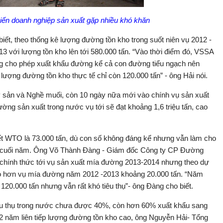
iến doanh nghiệp sản xuất gặp nhiều khó khăn
t, theo thống kê lượng đường tồn kho trong suốt niên vụ 2012 -
13 với lượng tồn kho lên tới 580.000 tấn. “Vào thời điểm đó, VSSA
 cho phép xuất khẩu đường kể cả con đường tiểu ngạch nên
 lượng đường tồn kho thực tế chỉ còn 120.000 tấn” - ông Hải nói.
 sản và Nghề muối, còn 10 ngày nữa mới vào chính vụ sản xuất
g sản xuất trong nước vụ tới sẽ đạt khoảng 1,6 triệu tấn, cao
t WTO là 73.000 tấn, dù con số không đáng kể nhưng vẫn làm cho
g cuối năm. Ông Võ Thành Đàng - Giám đốc Công ty CP Đường
 chính thức tới vụ sản xuất mía đường 2013-2014 nhưng theo dự
ao hơn vụ mía đường năm 2012 -2013 khoảng 20.000 tấn. “Năm
120.000 tấn nhưng vẫn rất khó tiêu thụ”- ông Đàng cho biết.
êu thụ trong nước chưa được 40%, còn hơn 60% xuất khẩu sang
2 năm liên tiếp lượng đường tồn kho cao, ông Nguyễn Hải- Tổng