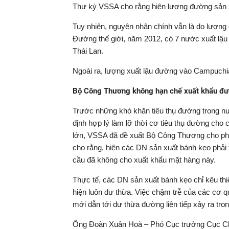
Thư ký VSSA cho rằng hiện lượng đường sản x
Tuy nhiên, nguyên nhân chính vẫn là do lượng
Đường thế giới, năm 2012, có 7 nước xuất lậu 
Thái Lan.
Ngoài ra, lượng xuất lậu đường vào Campuchia
Bộ Công Thương không hạn chế xuất khẩu đ
Trước những khó khăn tiêu thụ đường trong n
định hợp lý làm lỡ thời cơ tiêu thụ đường cho
lớn, VSSA đã đề xuất Bộ Công Thương cho ph
cho rằng, hiện các DN sản xuất bánh kẹo phải 
cầu đã không cho xuất khẩu mặt hàng này.
Thực tế, các DN sản xuất bánh kẹo chỉ kêu t
hiện luôn dư thừa. Việc chậm trễ của các cơ
mới dẫn tới dư thừa đường liên tiếp xảy ra tr
Ông Đoàn Xuân Hoà – Phó Cục trưởng Cục Ch