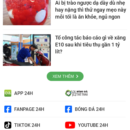
Ai bị trào ngược dạ dày dù nhẹ
hay nặng thì thử ngay mẹo này
mỗi tối là ăn khỏe, ngủ ngon
Tổ công tác báo cáo gì về xăng
E10 sau khi tiêu thụ gần 1 tỷ
lít?
XEM THÊM
APP 24H
FANPAGE 24H
BÓNG ĐÁ 24H
TIKTOK 24H
YOUTUBE 24H