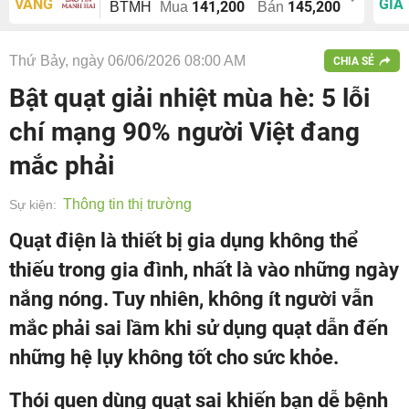
VÀNG
GIÁ
141,200
145,200
BTMH
Mua
Bán
Thứ Bảy, ngày 06/06/2026 08:00 AM
CHIA SẺ
Bật quạt giải nhiệt mùa hè: 5 lỗi
chí mạng 90% người Việt đang
mắc phải
Thông tin thị trường
Sự kiện:
Quạt điện là thiết bị gia dụng không thể
thiếu trong gia đình, nhất là vào những ngày
nắng nóng. Tuy nhiên, không ít người vẫn
mắc phải sai lầm khi sử dụng quạt dẫn đến
những hệ lụy không tốt cho sức khỏe.
Thói quen dùng quạt sai khiến bạn dễ bệnh