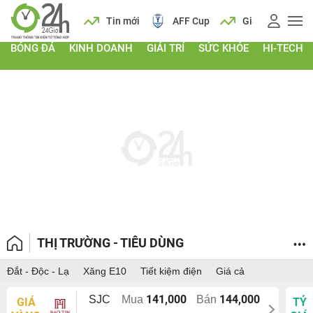
 vàng
Lịch
Tin mới
AFF Cup
Giá vàng
BÓNG ĐÁ
KINH DOANH
GIẢI TRÍ
SỨC KHỎE
HI-TECH
THỊ TRƯỜNG - TIÊU DÙNG
Đắt - Độc - Lạ
Xăng E10
Tiết kiệm điện
Giá cả
141,000
144,000
SJC
Mua
Bán
GIÁ
TỶ