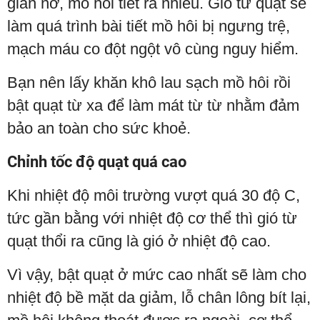
giãn nở, mồ hôi tiết ra nhiều. Gió từ quạt sẽ
làm quá trình bài tiết mồ hôi bị ngưng trệ,
mạch máu co đột ngột vô cùng nguy hiểm.
Bạn nên lấy khăn khô lau sạch mồ hôi rồi
bật quạt từ xa để làm mát từ từ nhằm đảm
bảo an toàn cho sức khoẻ.
Chỉnh tốc độ quạt quá cao
Khi nhiệt độ môi trường vượt quá 30 độ C,
tức gần bằng với nhiệt độ cơ thể thì gió từ
quạt thổi ra cũng là gió ở nhiệt độ cao.
Vì vậy, bật quạt ở mức cao nhất sẽ làm cho
nhiệt độ bề mặt da giảm, lỗ chân lông bít lại,