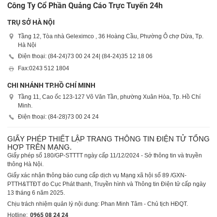
Công Ty Cổ Phần Quảng Cáo Trực Tuyến 24h
TRỤ SỞ HÀ NỘI
Tầng 12, Tòa nhà Geleximco , 36 Hoàng Cầu, Phường Ô chợ Dừa, Tp.
Hà Nội
Điện thoại: (84-24)
73 00 24 24
| (84-24)
35 12 18 06
Fax:
0243 512 1804
CHI NHÁNH TP.HỒ CHÍ MINH
Tầng 11, Cao ốc 123-127 Võ Văn Tần, phường Xuân Hòa, Tp. Hồ Chí
Minh.
Điện thoại: (84-28)
73 00 24 24
GIẤY PHÉP THIẾT LẬP TRANG THÔNG TIN ĐIỆN TỬ TỔNG
HỢP TRÊN MẠNG.
Giấy phép số 180/GP-STTTT ngày cấp 11/12/2024 - Sở thông tin và truyền
thông Hà Nội.
Giấy xác nhận thông báo cung cấp dịch vụ Mạng xã hội số 89 /GXN-
PTTH&TTĐT do Cục Phát thanh, Truyền hình và Thông tin Điện tử cấp ngày
13 tháng 6 năm 2025.
Chịu trách nhiệm quản lý nội dung: Phan Minh Tâm - Chủ tịch HĐQT.
Hotline:
0965 08 24 24