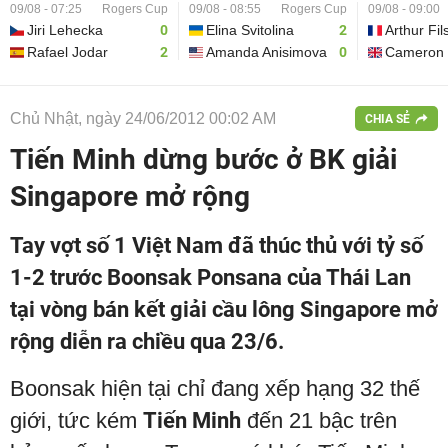
09/08 - 07:25
Rogers Cup
09/08 - 08:55
Rogers Cup
09/08 - 09:00
Jiri Lehecka
0
Elina Svitolina
2
Arthur Fil
Rafael Jodar
2
Amanda Anisimova
0
Cameron 
Chủ Nhật, ngày 24/06/2012 00:02 AM
CHIA SẺ
Tiến Minh dừng bước ở BK giải
Singapore mở rộng
Tay vợt số 1 Việt Nam đã thúc thủ với tỷ số
1-2 trước Boonsak Ponsana của Thái Lan
tại vòng bán kết giải cầu lông Singapore mở
rộng diễn ra chiều qua 23/6.
Boonsak hiện tại chỉ đang xếp hạng 32 thế
giới, tức kém
Tiến Minh
đến 21 bậc trên