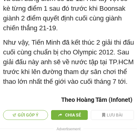
kè từng điểm 1 sau đó trước khi Boonsak
giành 2 điểm quyết định cuối cùng giành
chiến thắng 21-19.
Như vậy, Tiến Minh đã kết thúc 2 giải thi đấu
cuối cùng chuẩn bị cho Olympic 2012. Sau
giải đấu này anh sẽ về nước tập tại TP.HCM
trước khi lên đường tham dự sân chơi thể
thao lớn nhất thế giới vào cuối tháng 7 tới.
Theo Hoàng Tâm (Infonet)
GỬI GÓP Ý
CHIA SẺ
LƯU BÀI