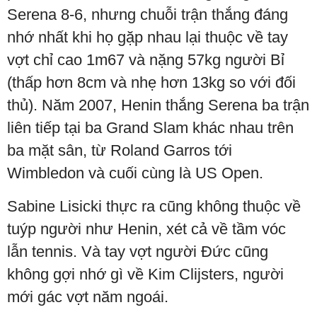
Serena 8-6, nhưng chuỗi trận thắng đáng
nhớ nhất khi họ gặp nhau lại thuộc về tay
vợt chỉ cao 1m67 và nặng 57kg người Bỉ
(thấp hơn 8cm và nhẹ hơn 13kg so với đối
thủ). Năm 2007, Henin thắng Serena ba trận
liên tiếp tại ba Grand Slam khác nhau trên
ba mặt sân, từ Roland Garros tới
Wimbledon và cuối cùng là US Open.
Sabine Lisicki thực ra cũng không thuộc về
tuýp người như Henin, xét cả về tầm vóc
lẫn tennis. Và tay vợt người Đức cũng
không gợi nhớ gì về Kim Clijsters, người
mới gác vợt năm ngoái.