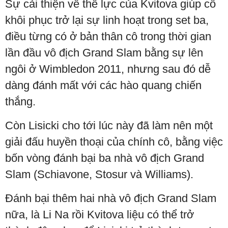
Sự cải thiện về thể lực của Kvitova giúp cô
khôi phục trở lại sự linh hoạt trong set ba,
điều từng có ở bản thân cô trong thời gian
lần đầu vô địch Grand Slam bằng sự lên
ngôi ở Wimbledon 2011, nhưng sau đó dễ
dàng đánh mất với các hào quang chiến
thắng.
Còn Lisicki cho tới lúc này đã làm nên một
giải đấu huyền thoại của chính cô, bằng việc
bốn vòng đánh bại ba nhà vô địch Grand
Slam (Schiavone, Stosur và Williams).
Đánh bại thêm hai nhà vô địch Grand Slam
nữa, là Li Na rồi Kvitova liệu có thể trở