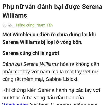
Phụ nữ vẫn đánh bại được Serena
Williams
Nóng cùng Phạm Tấn
Sự kiện:
Một Wimbledon điên rồ chưa dừng lại khi
Serena Williams bị loại ở vòng bốn.
Serena cũng chỉ là người
Đánh bại Serena Williams
hóa ra không cần
phải một tay vợt nam mà là một tay vợt nữ
cũng rất mềm mại, Sabine Lisicki.
Khi chứng kiến Serena hành hạ các tay vợt
nữ khác ở ba vòng đấu đầu tiên của