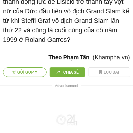
thành động lực để Lisicki trở thành tay vợt
nữ của Đức đầu tiên vô địch Grand Slam kể
từ khi Steffi Graf vô địch Grand Slam lần
thứ 22 và cũng là cuối cùng của cô năm
1999 ở Roland Garros?
Theo Phạm Tấn
(Khampha.vn)
GỬI GÓP Ý
CHIA SẺ
LƯU BÀI