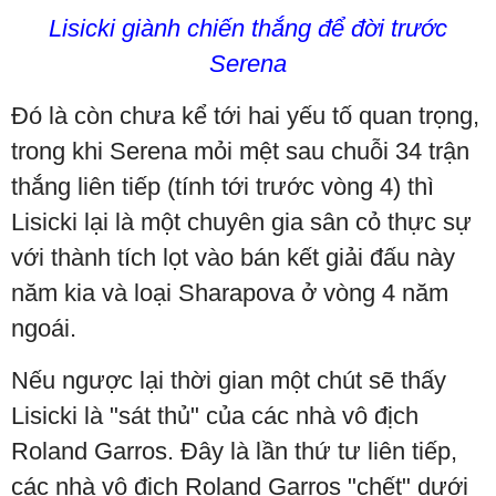
Lisicki giành chiến thắng để đời trước
Serena
Đó là còn chưa kể tới hai yếu tố quan trọng,
trong khi Serena mỏi mệt sau chuỗi 34 trận
thắng liên tiếp (tính tới trước vòng 4) thì
Lisicki lại là một chuyên gia sân cỏ thực sự
với thành tích lọt vào bán kết giải đấu này
năm kia và loại Sharapova ở vòng 4 năm
ngoái.
Nếu ngược lại thời gian một chút sẽ thấy
Lisicki là "sát thủ" của các nhà vô địch
Roland Garros. Đây là lần thứ tư liên tiếp,
các nhà vô địch Roland Garros "chết" dưới