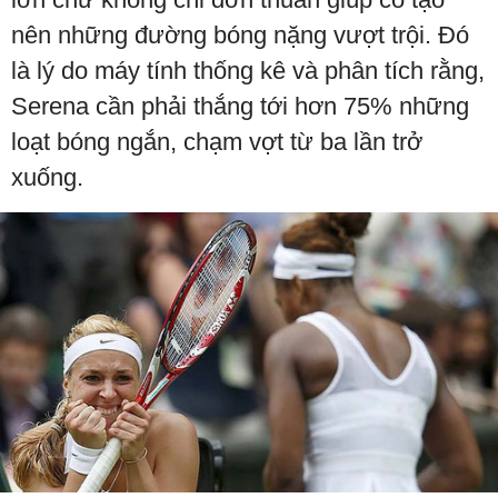
nên những đường bóng nặng vượt trội. Đó
là lý do máy tính thống kê và phân tích rằng,
Serena cần phải thắng tới hơn 75% những
loạt bóng ngắn, chạm vợt từ ba lần trở
xuống.