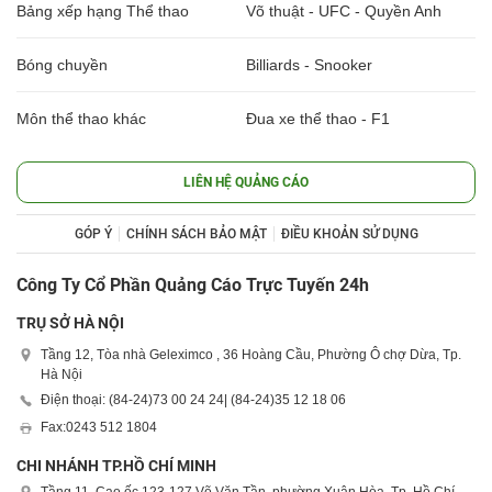
Bảng xếp hạng Thể thao
Võ thuật - UFC - Quyền Anh
Bóng chuyền
Billiards - Snooker
Môn thể thao khác
Đua xe thể thao - F1
LIÊN HỆ QUẢNG CÁO
GÓP Ý
CHÍNH SÁCH BẢO MẬT
ĐIỀU KHOẢN SỬ DỤNG
Công Ty Cổ Phần Quảng Cáo Trực Tuyến 24h
TRỤ SỞ HÀ NỘI
Tầng 12, Tòa nhà Geleximco , 36 Hoàng Cầu, Phường Ô chợ Dừa, Tp.
Hà Nội
Điện thoại: (84-24)
73 00 24 24
| (84-24)
35 12 18 06
Fax:
0243 512 1804
CHI NHÁNH TP.HỒ CHÍ MINH