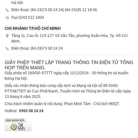
Hà Nội
Điện thoại: (84-24)
73 00 24 24
| (84-24)
35 12 18 06
Fax:
0243 512 1804
CHI NHÁNH TP.HỒ CHÍ MINH
Tầng 11, Cao ốc 123-127 Võ Văn Tần, phường Xuân Hòa, Tp. Hồ Chí
Minh.
Điện thoại: (84-28)
73 00 24 24
GIẤY PHÉP THIẾT LẬP TRANG THÔNG TIN ĐIỆN TỬ TỔNG
HỢP TRÊN MẠNG.
Giấy phép số 180/GP-STTTT ngày cấp 11/12/2024 - Sở thông tin và truyền
thông Hà Nội.
Giấy xác nhận thông báo cung cấp dịch vụ Mạng xã hội số 89 /GXN-
PTTH&TTĐT do Cục Phát thanh, Truyền hình và Thông tin Điện tử cấp ngày
13 tháng 6 năm 2025.
Chịu trách nhiệm quản lý nội dung: Phan Minh Tâm - Chủ tịch HĐQT.
Hotline:
0965 08 24 24