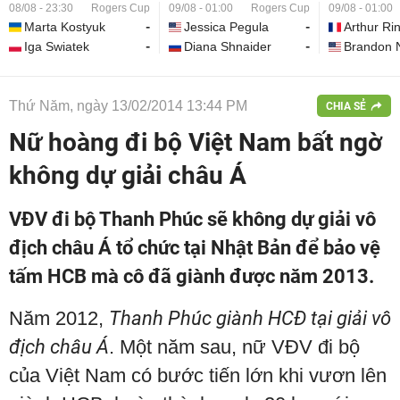
08/08 - 23:30
Rogers Cup
09/08 - 01:00
Rogers Cup
09/08 - 01:00
Marta Kostyuk
-
Jessica Pegula
-
Arthur Ri
Iga Swiatek
-
Diana Shnaider
-
Brandon 
Thứ Năm, ngày 13/02/2014 13:44 PM
CHIA SẺ
Nữ hoàng đi bộ Việt Nam bất ngờ
không dự giải châu Á
VĐV đi bộ Thanh Phúc sẽ không dự giải vô
địch châu Á tổ chức tại Nhật Bản để bảo vệ
tấm HCB mà cô đã giành được năm 2013.
Năm 2012,
Thanh Phúc giành HCĐ tại giải vô
địch châu Á
. Một năm sau, nữ VĐV đi bộ
của Việt Nam có bước tiến lớn khi vươn lên