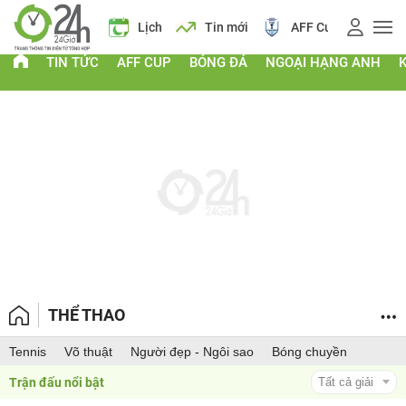
 vàng
Lịch
Tin mới
AFF Cup
Giá vàng
TIN TỨC
AFF CUP
BÓNG ĐÁ
NGOẠI HẠNG ANH
THỂ THAO
Tennis
Võ thuật
Người đẹp - Ngôi sao
Bóng chuyền
Trận đấu nổi bật 
Tất cả giải