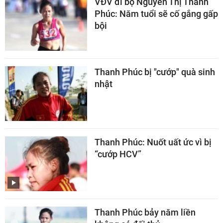
VĐV đi bộ Nguyễn Thị Thanh
Phúc: Năm tuổi sẽ cố gắng gấp
bội
Thanh Phúc bị "cướp" quà sinh
nhật
Thanh Phúc: Nuốt uất ức vì bị
“cướp HCV”
Thanh Phúc bảy năm liền