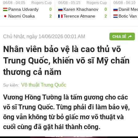
06/08 - 04:05
Rogers Cup
06/08 - 05:15
Rogers Cup
06/08 - 06:10
Panna Udvardy
0
Karen Khachanov
0
Daniil Me
Naomi Osaka
2
Terence Atmane
2
Botic Van
Chủ Nhật, ngày 14/06/2026 00:01 AM
CHIA SẺ
Nhân viên bảo vệ là cao thủ võ
Trung Quốc, khiến võ sĩ Mỹ chấn
thương cả năm
Võ thuật Trung Quốc
Sự kiện:
Vương Hồng Tường là tấm gương cho các
võ sĩ Trung Quốc. Từng phải đi làm bảo vệ,
ông vẫn không từ bỏ giấc mơ võ thuật và
cuối cùng đã gặt hái thành công.