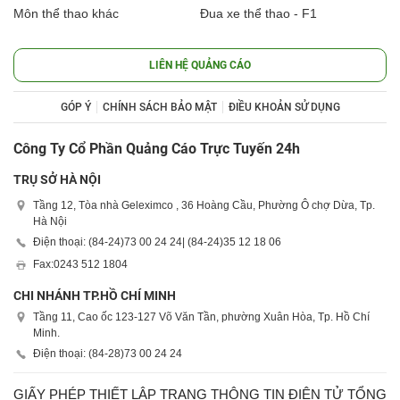
Môn thể thao khác
Đua xe thể thao - F1
LIÊN HỆ QUẢNG CÁO
GÓP Ý
CHÍNH SÁCH BẢO MẬT
ĐIỀU KHOẢN SỬ DỤNG
Công Ty Cổ Phần Quảng Cáo Trực Tuyến 24h
TRỤ SỞ HÀ NỘI
Tầng 12, Tòa nhà Geleximco , 36 Hoàng Cầu, Phường Ô chợ Dừa, Tp.
Hà Nội
Điện thoại: (84-24)
73 00 24 24
| (84-24)
35 12 18 06
Fax:
0243 512 1804
CHI NHÁNH TP.HỒ CHÍ MINH
Tầng 11, Cao ốc 123-127 Võ Văn Tần, phường Xuân Hòa, Tp. Hồ Chí
Minh.
Điện thoại: (84-28)
73 00 24 24
GIẤY PHÉP THIẾT LẬP TRANG THÔNG TIN ĐIỆN TỬ TỔNG