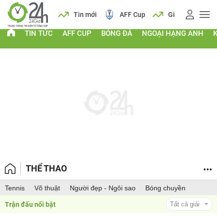
 vàng
Lịch
Tin mới
AFF Cup
Giá vàng
TIN TỨC
AFF CUP
BÓNG ĐÁ
NGOẠI HẠNG ANH
THỂ THAO
Tennis
Võ thuật
Người đẹp - Ngôi sao
Bóng chuyền
Trận đấu nổi bật 
Tất cả giải