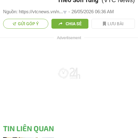
Theo Sơn Tùng
(VTC News)
Nguồn: https://vtcnews.vn/n...
-
26/05/2026 06:36 AM
GỬI GÓP Ý
CHIA SẺ
LƯU BÀI
TIN LIÊN QUAN