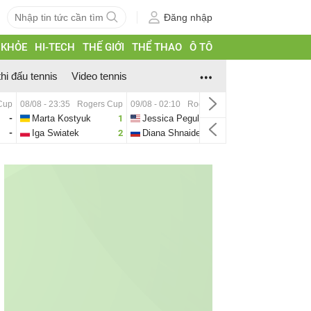
Đăng nhập
 KHỎE
HI-TECH
THẾ GIỚI
THỂ THAO
Ô TÔ
thi đấu tennis
Video tennis
Cup
08/08 - 23:35
Rogers Cup
09/08 - 02:10
Rogers Cup
-
Marta Kostyuk
1
Jessica Pegula
0
-
Iga Swiatek
2
Diana Shnaider
2