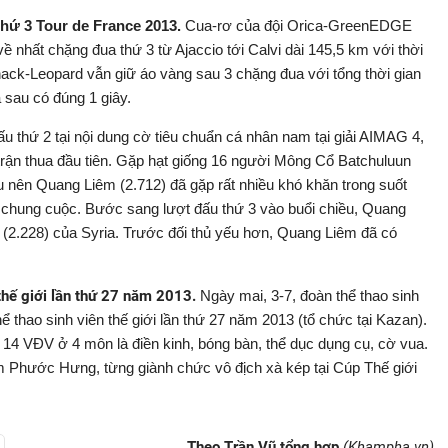
thứ 3 Tour de France 2013.
Cua-rơ của đội Orica-GreenEDGE
 nhất chặng đua thứ 3 từ Ajaccio tới Calvi dài 145,5 km với thời
hack-Leopard vẫn giữ áo vàng sau 3 chặng đua với tổng thời gian
 sau có đúng 1 giây.
ấu thứ 2 tại nội dung cờ tiêu chuẩn cá nhân nam tại giải AIMAG 4,
rận thua đầu tiên. Gặp hạt giống 16 người Mông Cổ Batchuluun
u nên Quang Liêm (2.712) đã gặp rất nhiều khó khăn trong suốt
ại chung cuộc. Bước sang lượt đấu thứ 3 vào buổi chiều, Quang
(2.228) của Syria. Trước đối thủ yếu hơn, Quang Liêm đã có
thế giới lần thứ 27 năm 2013.
Ngày mai, 3-7, đoàn thể thao sinh
 thao sinh viên thế giới lần thứ 27 năm 2013 (tổ chức tại Kazan).
14 VĐV ở 4 môn là điền kinh, bóng bàn, thể dục dụng cụ, cờ vua.
 Phước Hưng, từng giành chức vô địch xà kép tại Cúp Thế giới
Theo Trần Vũ tổng hợp
(Khampha.vn)