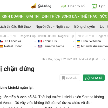
Đoán tỷ số
Lịch
KINH DOANH
GIẢI TRÍ
24H THÍCH BÓNG ĐÁ - THỂ THAO
SỨC
Lịch thi đấu thể thao
Người đẹp - Ngôi sao
Bóng chuyền
Lịch 
09/08 - 05:00
Rogers Cup
09/08 - 06:30
Rogers Cup
09/08 - 07:30
Rogers 
Jiri Lehecka
-
Arthur Fils
-
Elina Svitolina
Rafael Jodar
-
Cameron Norrie
-
Amanda Anisimova
Thứ Ba, ngày 02/07/2013 09:45 AM (GMT+7)
bị chặn đứng
LƯU BÀI
CHIA SẺ
ine Lisicki ngăn lại.
liên tiếp ở con số 34.
Thất bại trước Lisicki khiến Serena không
ô chị Venus. Dù vậy việc không thể bảo vệ được chức vô địch