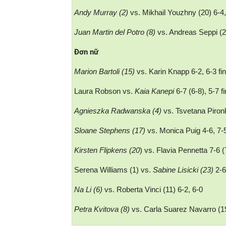
Andy Murray (2)
vs. Mikhail Youzhny (20) 6-4, 
Juan Martin del Potro (8)
vs. Andreas Seppi (23
Đơn nữ
Marion Bartoli (15)
vs. Karin Knapp 6-2, 6-3 fin
Laura Robson vs.
Kaia Kanepi
6-7 (6-8), 5-7 fi
Agnieszka Radwanska (4)
vs. Tsvetana Pironk
Sloane Stephens (17)
vs. Monica Puig 4-6, 7-5
Kirsten Flipkens (20
) vs. Flavia Pennetta 7-6 (
Serena Williams (1) vs.
Sabine Lisicki (23)
2-6
Na Li (6)
vs. Roberta Vinci (11) 6-2, 6-0
Petra Kvitova (8)
vs. Carla Suarez Navarro (19