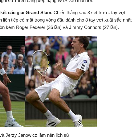
ôi số 1 trên bảng xếp hạng WTA vào tuần tới.
 kết các giải Grand Slam.
Chiến thắng sau 3 set trước tay vợt
iên tiếp có mặt trong vòng đấu dành cho 8 tay vợt xuất sắc nhất
ỉ còn kém Roger Federer (36 lần) và Jimmy Connors (27 lần).
và Jerzy Janowicz làm nên lịch sử