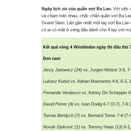
Ngày lịch sử của quần vợt Ba Lan.
Với việc 
và chạm trán nhau, chắc chắn quần vợt Ba Lan s
Grand Slam. Lần gần nhất một tay vợt Ba Lan 
có ai có mặt ở vòng đấu dành cho 4 tay vợt m
Kết quả vòng 4 Wimbledon ngày thi đấu thứ 
Đơn nam
Jerzy Janowicz (24)
vs. Jurgen Melzer 3-6, 7-6
Lukasz Kubot
vs. Adrian Mannarino 4-6, 6-3, 3
Fernando Verdasco
vs. Kenny De Schepper 6-
David Ferrer (4)
vs. Ivan Dodig 6-7 (3-7), 7-6 (
Tomas Berdych (7)
vs. Bernard Tomic 7-6 (7-4)
Novak Djokovic (1)
vs. Tommy Haas (13) 6-1, 