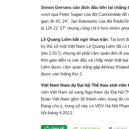
Simon Gerrans cán đích đầu tiên tại chặng 
vượt qua Peter Sagan của đội Cannondale để về
gian 3h 41' 24". Jan Bakelants của đội RadioS
là 12h 21' 27" nhưng cũng chỉ ít hơn nhóm phía
Lê Quang Liêm bất ngờ thua trận.
Tại lượt đ
kỳ thủ số một Việt Nam Lê Quang Liêm đã có t
(elo 2.517), nhưng do phải cầm quân đen đi sa
thời gian diễn ra ván đấu và chấp nhận thất b
Liêm được cầm quân trắng gặp Akhras Khaled 
được ván thắng thứ 2.
Việt Nam tham dự Đại hội Thể thao sinh viên 
viên Việt Nam sẽ sang Nga tham dự Đại hội Thể
Đoàn Việt Nam gồm 30 thành viên, trong đó có 
Đáng chú ý, trong số này có VĐV Hà Nội Phạm
hồi tháng 4-2013.
GỬI GÓP Ý
LƯU BÀI
CHIA SẺ