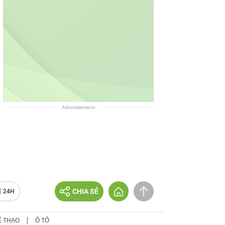
Advertisement
CHIA SẺ
E 24H
Ể THAO
Ô TÔ