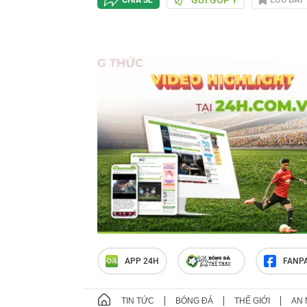
APP 24H
FANP
TIN TỨC
BÓNG ĐÁ
THẾ GIỚI
AN 