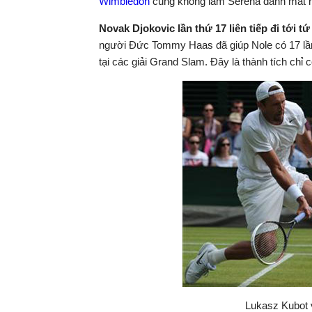
Wimbledon
cũng không làm Serena đánh mất ng
Novak Djokovic lần thứ 17 liên tiếp đi tới tứ
người Đức Tommy Haas đã giúp Nole có 17 lần l
tại các giải Grand Slam. Đây là thành tích ch
Lukasz Kubot 