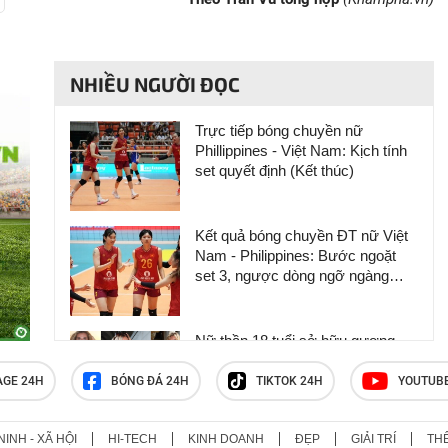
NHIỀU NGƯỜI ĐỌC
Trực tiếp bóng chuyền nữ
Phillippines - Việt Nam: Kịch tính
set quyết định (Kết thúc)
Kết quả bóng chuyền ĐT nữ Việt
Nam - Philippines: Bước ngoặt
set 3, ngược dòng ngỡ ngàng
(SEA V.Cup)
Nữ thần 18 tuổi sở hữu gương
mặt búp bê, nhưng cơ bắp khiến
nam nhi "ngả mũ"
AGE 24H
BÓNG ĐÁ 24H
TIKTOK 24H
YOUTUB
NINH - XÃ HỘI
HI-TECH
KINH DOANH
ĐẸP
GIẢI TRÍ
TH
Tuyệt kỹ "Huyền vũ phi kiếm"