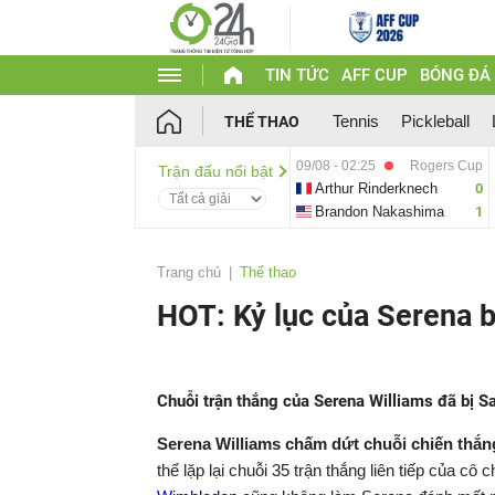
TIN TỨC
AFF CUP
BÓNG ĐÁ
Tennis
Pickleball
THỂ THAO
09/08 - 02:25
Rogers Cup
Trận đấu nổi bật
Arthur Rinderknech
0
Brandon Nakashima
1
Trang chủ
Thể thao
HOT: Kỷ lục của Serena 
Chuỗi trận thắng của Serena Williams đã bị Sab
Serena Williams chấm dứt chuỗi chiến thắng 
thể lặp lại chuỗi 35 trận thắng liên tiếp của c