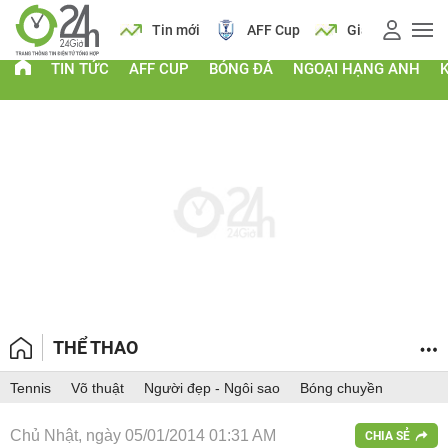
 vàng
Lịch
Tin mới
AFF Cup
Giá vàng
TIN TỨC
AFF CUP
BÓNG ĐÁ
NGOẠI HẠNG ANH
THỂ THAO
Tennis
Võ thuật
Người đẹp - Ngôi sao
Bóng chuyền
Chủ Nhật, ngày 05/01/2014 01:31 AM
CHIA SẺ