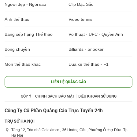
Người đẹp - Ngôi sao
Clip Đặc Sắc
Ảnh thể thao
Video tennis
Bảng xếp hạng Thể thao
Võ thuật - UFC - Quyền Anh
Bóng chuyền
Billiards - Snooker
Môn thể thao khác
Đua xe thể thao - F1
LIÊN HỆ QUẢNG CÁO
GÓP Ý
CHÍNH SÁCH BẢO MẬT
ĐIỀU KHOẢN SỬ DỤNG
Công Ty Cổ Phần Quảng Cáo Trực Tuyến 24h
TRỤ SỞ HÀ NỘI
Tầng 12, Tòa nhà Geleximco , 36 Hoàng Cầu, Phường Ô chợ Dừa, Tp.
Hà Nội