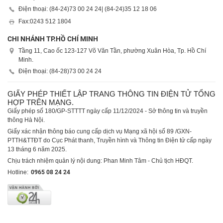
Điện thoại: (84-24)
73 00 24 24
| (84-24)
35 12 18 06
Fax:
0243 512 1804
CHI NHÁNH TP.HỒ CHÍ MINH
Tầng 11, Cao ốc 123-127 Võ Văn Tần, phường Xuân Hòa, Tp. Hồ Chí
Minh.
Điện thoại: (84-28)
73 00 24 24
GIẤY PHÉP THIẾT LẬP TRANG THÔNG TIN ĐIỆN TỬ TỔNG
HỢP TRÊN MẠNG.
Giấy phép số 180/GP-STTTT ngày cấp 11/12/2024 - Sở thông tin và truyền
thông Hà Nội.
Giấy xác nhận thông báo cung cấp dịch vụ Mạng xã hội số 89 /GXN-
PTTH&TTĐT do Cục Phát thanh, Truyền hình và Thông tin Điện tử cấp ngày
13 tháng 6 năm 2025.
Chịu trách nhiệm quản lý nội dung: Phan Minh Tâm - Chủ tịch HĐQT.
Hotline:
0965 08 24 24