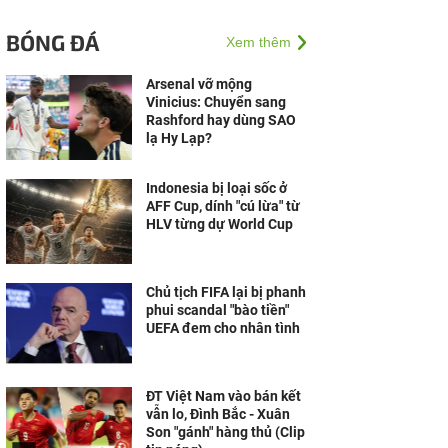
BÓNG ĐÁ
Xem thêm
Arsenal vỡ mộng
Vinicius: Chuyển sang
Rashford hay dùng SAO
lạ Hy Lạp?
Indonesia bị loại sốc ở
AFF Cup, dính "cú lừa" từ
HLV từng dự World Cup
Chủ tịch FIFA lại bị phanh
phui scandal "bào tiền"
UEFA đem cho nhân tình
ĐT Việt Nam vào bán kết
vẫn lo, Đình Bắc - Xuân
Son "gánh" hàng thủ (Clip