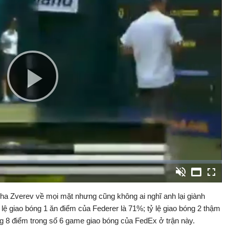
Play
Video
on
Bật
Toàn
Backward
âm
màn
thanh
hình
ha Zverev về mọi mặt nhưng cũng không ai nghĩ anh lại giành
lệ giao bóng 1 ăn điểm của Federer là 71%; tỷ lệ giao bóng 2 thậm
ng 8 điểm trong số 6 game giao bóng của FedEx ở trận này.