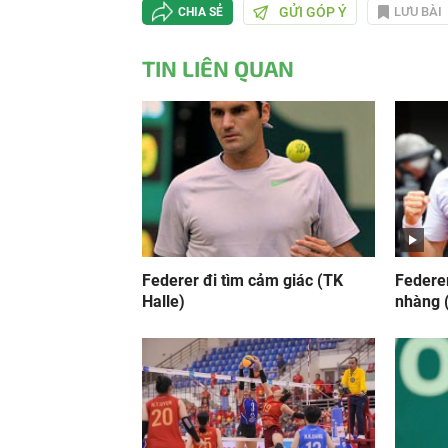
GỬI GÓP Ý
LƯU BÀI
CHIA SẺ
TIN LIÊN QUAN
Federer đi tìm cảm giác (TK
Federe
Halle)
nhàng 