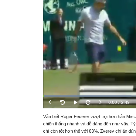
Đã
tải
:
Thời
0:00
/
Durati
2:49
Phát
39.28%
Previous
Next
Backward
Forward
gian
Vẫn biết Roger Federer vượt trội hơn hẳn Misc
chiến thắng nhanh và dễ dàng đến như vậy. Tỷ 
hiện
chí còn tốt hơn thế với 83%. Zverev chỉ ăn đú