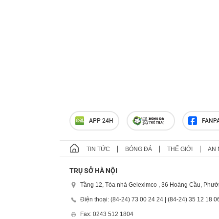
APP 24H
FANP
TIN TỨC
BÓNG ĐÁ
THẾ GIỚI
AN 
TRỤ SỞ HÀ NỘI
Tầng 12, Tòa nhà Geleximco , 36 Hoàng Cầu, Phườ
Điện thoại: (84-24) 73 00 24 24 | (84-24) 35 12 18 0
Fax: 0243 512 1804