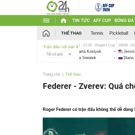
TIN TỨC
AFF CUP
BÓNG ĐÁ
Tennis
Pickleball
THỂ THAO
08/08 - 23:30
Rogers Cup
09/08 - 0
Trận đấu nổi bật
Marta Kostyuk
-
Jessi
Iga Swiatek
-
Diana 
Trang chủ
Thể thao
Federer - Zverev: Quá ch
Roger Federer có trận đấu không thể dễ dàng 