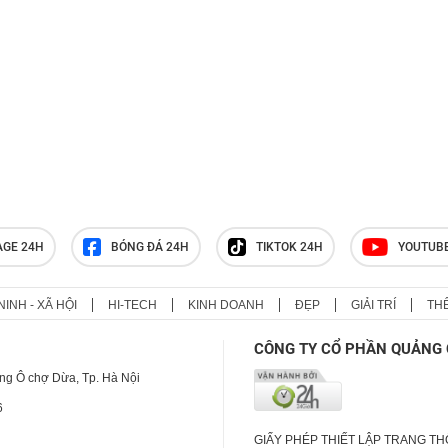
Âu", chân chạy sở hữu cơ thể
đẹp khó tin
"Tiểu Lữ Bố" một kích hạ Tần
Minh, 4 cao thủ Lương Sơn phải
đánh hội đồng
AGE 24H
BÓNG ĐÁ 24H
TIKTOK 24H
YOUTUB
NINH - XÃ HỘI
HI-TECH
KINH DOANH
ĐẸP
GIẢI TRÍ
TH
CÔNG TY CỔ PHẦN QUẢNG 
ng Ô chợ Dừa, Tp. Hà Nội
6
GIẤY PHÉP THIẾT LẬP TRANG T