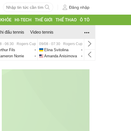
Đăng nhập
 KHỎE
HI-TECH
THẾ GIỚI
THỂ THAO
Ô TÔ
thi đấu tennis
Video tennis
8 - 06:30
Rogers Cup
09/08 - 07:30
Rogers Cup
rthur Fils
-
Elina Svitolina
-
ameron Norrie
-
Amanda Anisimova
-