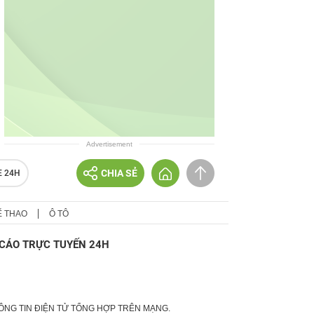
Advertisement
CHIA SẺ
E 24H
Ể THAO
Ô TÔ
CÁO TRỰC TUYẾN 24H
HÔNG TIN ĐIỆN TỬ TỔNG HỢP TRÊN MẠNG.