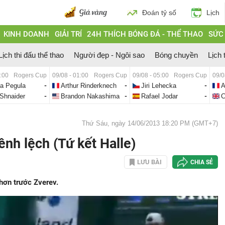
Đoán tỷ số
Lịch
KINH DOANH
GIẢI TRÍ
24H THÍCH BÓNG ĐÁ - THỂ THAO
SỨC
Lịch thi đấu thể thao
Người đẹp - Ngôi sao
Bóng chuyền
Lịch 
1:00
Rogers Cup
09/08 - 01:00
Rogers Cup
09/08 - 05:00
Rogers Cup
09/0
ca Pegula
-
Arthur Rinderknech
-
Jiri Lehecka
-
A
Shnaider
-
Brandon Nakashima
-
Rafael Jodar
-
C
Thứ Sáu, ngày 14/06/2013 18:20 PM (GMT+7)
ênh lệch (Tứ kết Halle)
LƯU BÀI
CHIA SẺ
hơn trước Zverev.