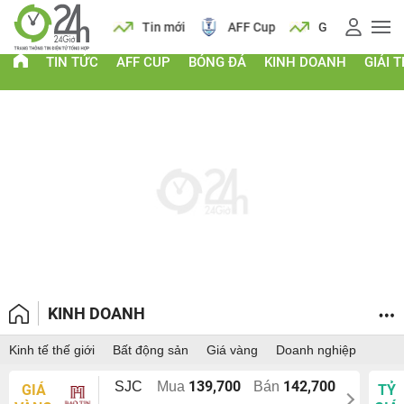
 vàng
Lịch
Tin mới
AFF Cup
Giá vàng
TIN TỨC
AFF CUP
BÓNG ĐÁ
KINH DOANH
GIẢI T
KINH DOANH
Kinh tế thế giới
Bất động sản
Giá vàng
Doanh nghiệp
139,700
142,700
SJC
Mua
Bán
GIÁ
TỶ