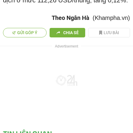
dịch ở mức 112,26 USD/thùng, tăng 0,12%.
Theo Ngân Hà
(Khampha.vn)
GỬI GÓP Ý
CHIA SẺ
LƯU BÀI