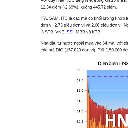
Với duy nhất KDC tăng nhẹ, trong khi 29 mã k
12,34 điểm (-2,69%), xuống 445,72 điểm.
ITA, SAM, ITC là các mã có khối lượng khớp lệ
đơn vị, 2,73 triệu đơn vị và 2,66 triệu đơn vị. 
là STB, VNE,
SSI
, MBB và KTB.
Nhà đầu tư nước ngoài mua vào 64 mã, với tổn
các mã DIG (157.820 đơn vị), PXI (150.000 đơ