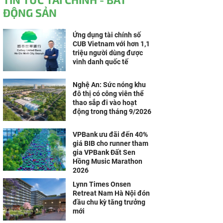
ĐỘNG SẢN
Ứng dụng tài chính số
CUB Vietnam với hơn 1,1
triệu người dùng được
vinh danh quốc tế
Nghệ An: Sức nóng khu
đô thị có công viên thể
thao sắp đi vào hoạt
động trong tháng 9/2026
VPBank ưu đãi đến 40%
giá BIB cho runner tham
gia VPBank Đất Sen
Hồng Music Marathon
2026
Lynn Times Onsen
Retreat Nam Hà Nội đón
đầu chu kỳ tăng trưởng
mới