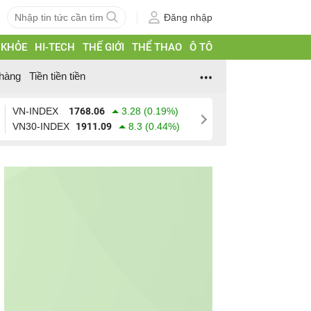
Đăng nhập
 KHỎE
HI-TECH
THẾ GIỚI
THỂ THAO
Ô TÔ
hàng
Tiền tiền tiền
VN-INDEX
1768.06
3.28 (0.19%)
VN30-INDEX
1911.09
8.3 (0.44%)