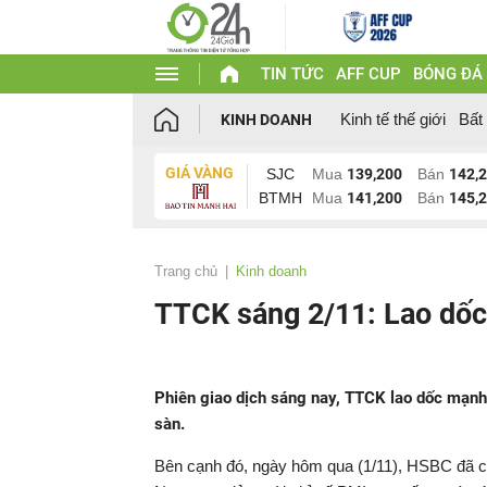
TIN TỨC
AFF CUP
BÓNG ĐÁ
Kinh tế thế giới
Bất
KINH DOANH
GIÁ VÀNG
SJC
Mua
139,200
Bán
142,
BTMH
Mua
141,200
Bán
145,
Trang chủ
Kinh doanh
TTCK sáng 2/11: Lao dốc
Phiên giao dịch sáng nay, TTCK lao dốc mạnh 
sàn.
Bên cạnh đó, ngày hôm qua (1/11), HSBC đã cô