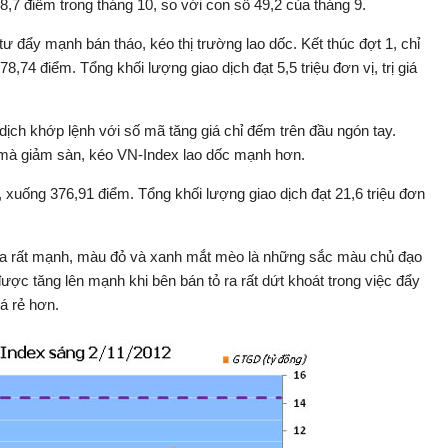
7 điểm trong tháng 10, so với con số 49,2 của tháng 9.
ư đẩy mạnh bán tháo, kéo thị trường lao dốc. Kết thúc đợt 1, chỉ
,74 điểm. Tổng khối lượng giao dịch đạt 5,5 triệu đơn vị, trị giá
 dịch khớp lệnh với số mã tăng giá chỉ đếm trên đầu ngón tay.
u mà giảm sàn, kéo VN-Index lao dốc mạnh hơn.
xuống 376,91 điểm. Tổng khối lượng giao dịch đạt 21,6 triệu đơn
ra rất mạnh, màu đỏ và xanh mắt mèo là những sắc màu chủ đạo
ược tăng lên mạnh khi bên bán tỏ ra rất dứt khoát trong việc đẩy
á rẻ hơn.