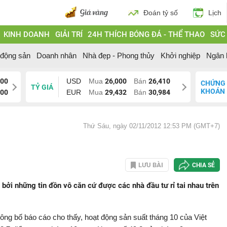
Đoán tỷ số
Lịch
KINH DOANH
GIẢI TRÍ
24H THÍCH BÓNG ĐÁ - THỂ THAO
SỨC
 động sản
Doanh nhân
Nhà đẹp - Phong thủy
Khởi nghiệp
Ngân 
200
USD
Mua
26,000
Bán
26,410
CHỨNG
TỶ GIÁ
KHOÁN
200
EUR
Mua
29,432
Bán
30,984
Thứ Sáu, ngày 02/11/2012 12:53 PM (GMT+7)
LƯU BÀI
CHIA SẺ
bởi những tin đồn vô căn cứ được các nhà đầu tư rỉ tai nhau trên
ng bố báo cáo cho thấy, hoạt động sản suất tháng 10 của Việt