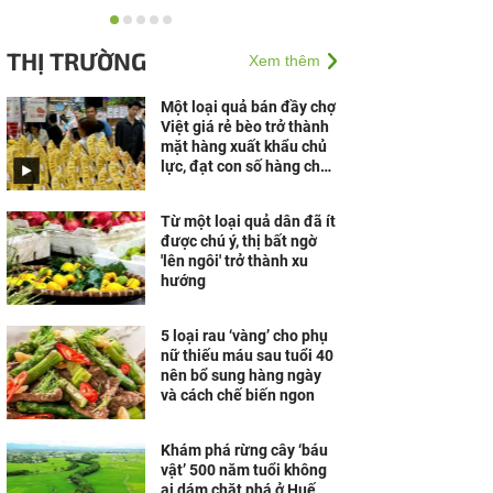
Doanh nghiệp cần gì để
vững vàng trước biến
THỊ TRƯỜNG
Xem thêm
động?
Một loại quả bán đầy chợ
Việt giá rẻ bèo trở thành
mặt hàng xuất khẩu chủ
lực, đạt con số hàng chục
triệu USD chỉ trong nửa
năm
Từ một loại quả dân đã ít
được chú ý, thị bất ngờ
'lên ngôi' trở thành xu
hướng
5 loại rau ‘vàng’ cho phụ
nữ thiếu máu sau tuổi 40
nên bổ sung hàng ngày
và cách chế biến ngon
Khám phá rừng cây ‘báu
vật’ 500 năm tuổi không
ai dám chặt phá ở Huế