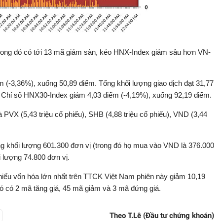
rong đó có tới 13 mã giảm sàn, kéo HNX-Index giảm sâu hơn VN-
 (-3,36%), xuống 50,89 điểm. Tổng khối lượng giao dịch đạt 31,77
ng. Chỉ số HNX30-Index giảm 4,03 điểm (-4,19%), xuống 92,19 điểm.
VX (5,43 triệu cổ phiếu), SHB (4,88 triệu cổ phiếu), VND (3,44
g khối lượng 601.300 đơn vị (trong đó họ mua vào VND là 376.000
i lượng 74.800 đơn vị.
hiếu vốn hóa lớn nhất trên TTCK Việt Nam phiên này giảm 10,19
ó có 2 mã tăng giá, 45 mã giảm và 3 mã đứng giá.
Theo T.Lê (Đầu tư chứng khoán)