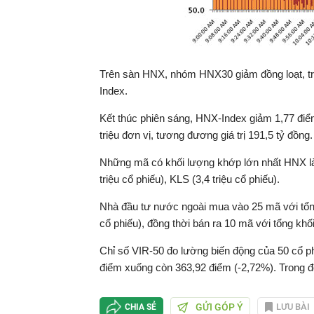
Trên sàn HNX, nhóm HNX30 giảm đồng loạt, t
Index.
Kết thúc phiên sáng, HNX-Index giảm 1,77 điểm
triệu đơn vị, tương đương giá trị 191,5 tỷ đồ
Những mã có khối lượng khớp lớn nhất HNX là P
triệu cổ phiếu), KLS (3,4 triệu cổ phiếu).
Nhà đầu tư nước ngoài mua vào 25 mã với tổn
cổ phiếu), đồng thời bán ra 10 mã với tổng khố
Chỉ số VIR-50 đo lường biến động của 50 cổ p
điểm xuống còn 363,92 điểm (-2,72%). Trong đ
GỬI GÓP Ý
LƯU BÀI
CHIA SẺ