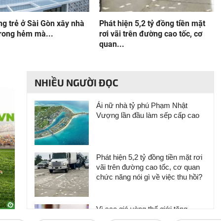
g trẻ ở Sài Gòn xây nhà
Phát hiện 5,2 tỷ đồng tiền mặt
rong hẻm mà...
rơi vãi trên đường cao tốc, cơ
quan...
NHIỀU NGƯỜI ĐỌC
Ái nữ nhà tỷ phú Phạm Nhật
Vượng lần đầu làm sếp cấp cao
Phát hiện 5,2 tỷ đồng tiền mặt rơi
vãi trên đường cao tốc, cơ quan
chức năng nói gì về việc thu hồi?
Vì sao giá vàng thế giới tăng
nhưng trong nước lại giảm?