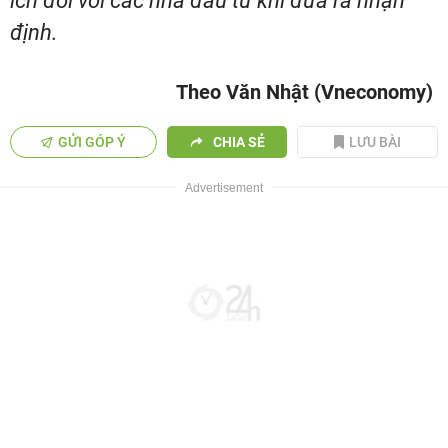
ích đối với các nhà đầu tư khi đưa ra nhận
định.
Theo Văn Nhật (Vneconomy)
GỬI GÓP Ý
CHIA SẺ
LƯU BÀI