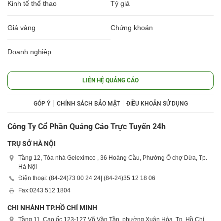
Kinh tế thể thao
Tỷ giá
Giá vàng
Chứng khoán
Doanh nghiệp
LIÊN HỆ QUẢNG CÁO
GÓP Ý
CHÍNH SÁCH BẢO MẬT
ĐIỀU KHOẢN SỬ DỤNG
Công Ty Cổ Phần Quảng Cáo Trực Tuyến 24h
TRỤ SỞ HÀ NỘI
Tầng 12, Tòa nhà Geleximco , 36 Hoàng Cầu, Phường Ô chợ Dừa, Tp.
Hà Nội
Điện thoại: (84-24)
73 00 24 24
| (84-24)
35 12 18 06
Fax:
0243 512 1804
CHI NHÁNH TP.HỒ CHÍ MINH
Tầng 11, Cao ốc 123-127 Võ Văn Tần, phường Xuân Hòa, Tp. Hồ Chí