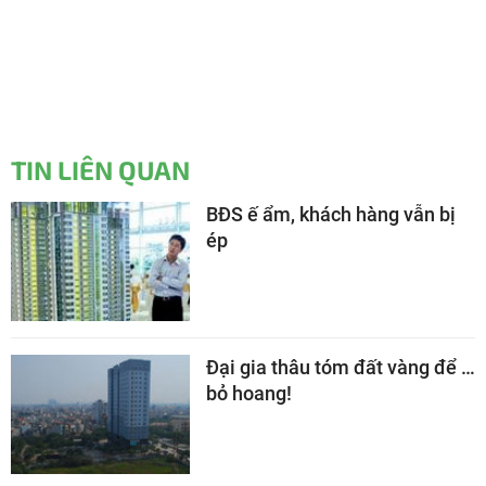
TIN LIÊN QUAN
BĐS ế ẩm, khách hàng vẫn bị
ép
Đại gia thâu tóm đất vàng để …
bỏ hoang!