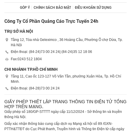
GÓP Ý
CHÍNH SÁCH BẢO MẬT
ĐIỀU KHOẢN SỬ DỤNG
Công Ty Cổ Phần Quảng Cáo Trực Tuyến 24h
TRỤ SỞ HÀ NỘI
Tầng 12, Tòa nhà Geleximco , 36 Hoàng Cầu, Phường Ô chợ Dừa, Tp.
Hà Nội
Điện thoại: (84-24)
73 00 24 24
| (84-24)
35 12 18 06
Fax:
0243 512 1804
CHI NHÁNH TP.HỒ CHÍ MINH
Tầng 11, Cao ốc 123-127 Võ Văn Tần, phường Xuân Hòa, Tp. Hồ Chí
Minh.
Điện thoại: (84-28)
73 00 24 24
GIẤY PHÉP THIẾT LẬP TRANG THÔNG TIN ĐIỆN TỬ TỔNG
HỢP TRÊN MẠNG.
Giấy phép số 180/GP-STTTT ngày cấp 11/12/2024 - Sở thông tin và truyền
thông Hà Nội.
Giấy xác nhận thông báo cung cấp dịch vụ Mạng xã hội số 89 /GXN-
PTTH&TTĐT do Cục Phát thanh, Truyền hình và Thông tin Điện tử cấp ngày